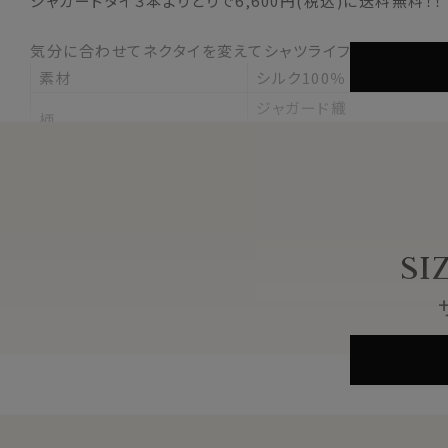
ジャガードタイ３本よりどりで6,600円(税込)に送料無料！！
気分に合わせてネクタイを変えてシャツライフをお楽しみく
素材
シルク100％
ジャガード織
柄
無地
色
ブラック 黒
大剣の幅
約8.0cm
長さ
約145cm
原産国
中国
SI
※スポット商品につき再入荷はございません
※商品により長さに多少の差があります
※1本2,750円(税込)
※3本よりどり6,600円(税込)・送料無料（3本の場合のみ）
※3本よりどりはお好きな組合せのジャガードタイをお選
※商品により柄の出方に差があります