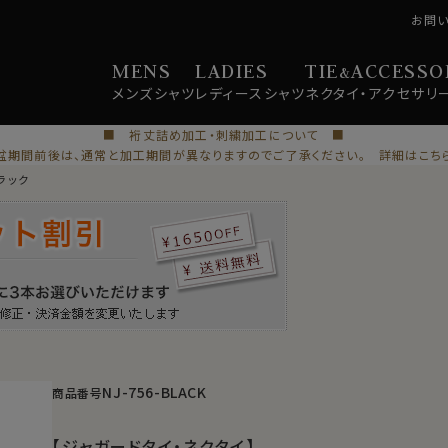
お問
MENS
LADIES
TIE
ACCESSO
&
メンズ
シャツ
レディース
シャツ
ネクタイ・
アクセサリ
■ 裄丈詰め加工・刺繍加工について ■
盆期間前後は、通常と加工期間が異なりますのでご了承ください。 詳細はこち
ラック
NJ-756-BLACK
商品番号
【ジャガードタイ・ネクタイ】