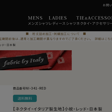
お問
MENS
LADIES
TIE
ACCESSO
&
メンズ
シャツ
レディース
シャツ
ネクタイ・
アクセサリ
■ 裄丈詰め加工・刺繍加工について ■
盆期間前後は、通常と加工期間が異なりますのでご了承ください。 詳細はこち
ッド・日本製
NI-341-RED
商品番号
送料無料
【ネクタイ・イタリア製生地】小紋・レッド・日本製