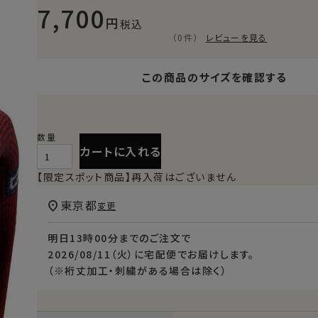
7,700
税込
（0件）
レビューを見る
この商品のサイズを確認する
カートに入れる
【限定スポット商品】再入荷はございません
東京都
変更
明日
13時00分
までのご注文で
2026/08/11（火）
に
宅配便
でお届けします。
（※裄丈加工・刺繍がある場合は除く）