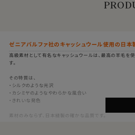
PRODU
ゼニアバルファ社のキャッシュウール使用の日本
高級素材として有名なキャッシュウールは、最高の羊毛を
す。
その特質は、
・シルクのような光沢
・カシミヤのようなやわらかな風合い
・きれいな発色
素材のみならず、日本縫製の確かな品質です。
ウールタイはフランネルなどの紡毛系素材のスーツにぴった