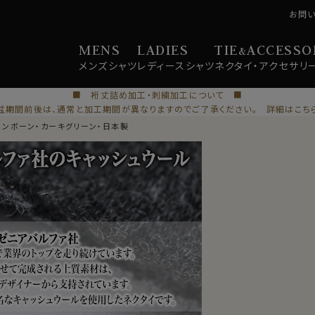
お問
MENS
LADIES
TIE
ACCESSO
&
メンズ
シャツ
レディース
シャツ
ネクタイ・
アクセサリ
■ 裄丈詰め加工・刺繍加工について ■
盆期間前後は、通常と加工期間が異なりますのでご了承ください。 詳細はこち
リンボーン・カーキグリーン・日本製