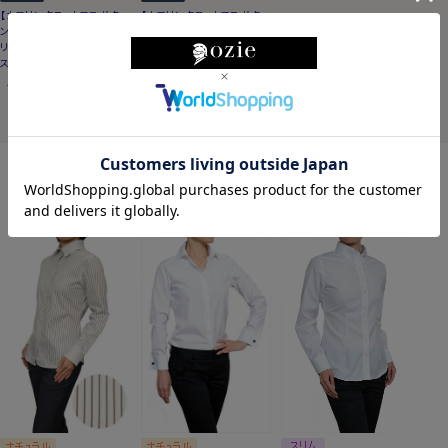
【カフリンクス・カフスボタ
【カフリンクス・カフスボタ
ン】サイモンカーター・イギ
ン】サイモンカーター・イギ
リス製・LARGO sodalite・
リス製・HALF BARREL
スクエア
Sodalite・長方形
15,400
14,850
価格
円(税込)
価格
円(税込)
レディース 新着アイテム