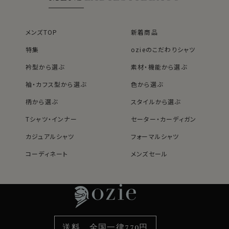
メンズTOP
新着商品
特集
ozieのこだわりシャツ
衿型から選ぶ
素材・機能から選ぶ
袖・カフス型から選ぶ
色から選ぶ
柄から選ぶ
スタイルから選ぶ
Tシャツ・インナー
セーター・カーディガン
カジュアルシャツ
フォーマルシャツ
コーディネート
メンズセール
レディースTOP
ネクタイ・アクセサリーTOP
新着商品
新着商品
特集
ネクタイ
素材・機能から選ぶ
ネクタイピン
衿型から選ぶ
ポケットチーフ
袖・カフス型から選ぶ
カフスボタン
色から選ぶ
ベルト
柄から選ぶ
サスペンダー
送料 全国一律770円