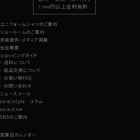
スタイルから選ぶ
財布・名刺入れ
カジュアルシャツ
バッグ
7700円以上送料無料
定番シャツ
帽子
ストール・マフラー
ユニフォームシャツのご案内
グローブ
ショールームのご案内
衣装提供・メディア掲載
会社概要
ショッピングガイド
送料について
返品交換について
お買い物FAQ
お問い合わせ
ニュースメール
ozie/style コラム
ozie/Live
SNSのご案内
営業日カレンダー