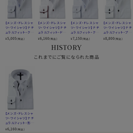
ない生地に仕上げています。
▼スポット商品につき再入荷はございませんのでご了承
通常メリットの多いテンセル™使いの生地は非常に高価
ください
ですが、ozie│オジエでは特殊ルートを用いてお値打ち
▼ナチュラルフィットとは？
【メンズ・ドレスシャ
【メンズ・ドレスシャ
【メンズ・ドレスシャ
【メンズ・ドレスシャ
な価格でこの生地を入手したため、通常と同じ価格でテ
ツ・ワイシャツ】ナチ
ツ・ワイシャツ】ナチ
ツ・ワイシャツ】ナチ
ツ・ワイシャツ】ナチ
後ろ身頃にダーツを入れて、ウエスト部分をやや絞ったス
ュラルフィット・クー
ュラルフィット・ドゥ
ュラルフィット・クー
ュラルフィット・プレ
ンセル™混の生地を使用したシャツをご提供できておりま
タイルです。
ルマックス・ドライ・
エボットーニ・ボタ
ルマックス・ドライ・
ミアムコットン・形態
5,005
6,160
7,150
8,800
¥
¥
¥
¥
(税込)
(税込)
(税込)
(税込)
す。
適度に絞ったウエストラインは細すぎず、それでいてダボ
形態安定・ドゥエボ
ンダウン・SALE
形態安定・オックス
安定・ドゥエボット
HISTORY
今後この価格でテンセル™混の生地を使用したシャツを
ットーニ・ボタンダウ
フォード・ドゥエボッ
ーニ・ボタンダウン
つきのないシルエット。
ン・SALE
トーニ・ボタンダウ
ご提供するのはおそらく不可能です。
着心地を考え、細いだけのシャツとは一線を画したつくり
これまでにご覧になられた商品
ン
ぜひこの機会をお見逃し無く！
になっています。
※TENCEL™、テンセル™™はLenzing AGの登録商標
※43cm（LL）・45cm（3L）・47cm(4L)サイズにおいて
です。
は絞りを若干ゆるくしております。 細さを気にせず一般的
なサイズと同じ感覚でお選びください。
●ドゥエボットーニ
衿台に２つのボタンがある衿型です。
イタリア語でドゥエは「２つ」・ボットーニは「ボタン」とい
う意味です。
【メンズ・ドレスシャ
ツ・ワイシャツ】ナチ
一番上のボタンを２つ縦につけることにより衿が高く、や
ュラルフィット・形態
や大きめな衿型となっています。
安定・ドゥエボット
6,160
¥
(税込)
ーニ・ボタンダウン・