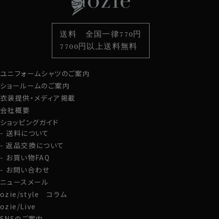
60701s
衿型から選ぶ
ポケットチーフ
袖・カフス型から選ぶ
カフスボタン
色から選ぶ
ベルト
柄から選ぶ
サスペンダー
送料 全国一律770円
スタイルから選ぶ
財布・名刺入れ
カジュアルシャツ
バッグ
7700円以上送料無料
定番シャツ
帽子
ストール・マフラー
ユニフォームシャツのご案内
グローブ
ショールームのご案内
衣装提供・メディア掲載
会社概要
ショッピングガイド
送料について
返品交換について
お買い物FAQ
お問い合わせ
ニュースメール
ozie/style コラム
ozie/Live
SNSのご案内