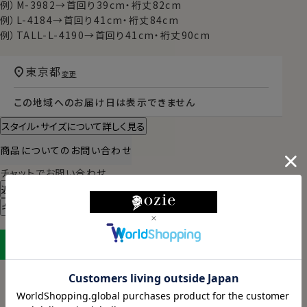
例）M-3982→首回り39cm・裄丈82cm
例）L-4184→首回り41cm・裄丈84cm
例）TALL-L-4190→首回り41cm・裄丈90cm
東京都
変更
この地域へのお届け日は表示できません
スタイル・サイズについて詳しく見る
商品についてのお問い合わせ
チャットでお問い合わせ
返品・交換について
ギフトラッピングについて
LINEに保存する