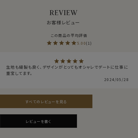
テンセル™を表記する際に分類外繊維（以前は指定外繊
REVIEW
維）と書かれているのは、テンセル™が従来の家庭用品品
質表示法では分類することができない新しい、次世代の
お客様レビュー
素材であることを表しています。
テンセル™を使うことのメリットとしては、
5.00
1
・生地がソフトで肌触りがいい。
・自然な美しい光沢
・シルクのような上品な光沢を放ち、見栄えがいい。
・天然の原料を使いながら、保湿性・吸湿性・速乾性が高
生地も縫製も良く、デザインがとってもオシャレでデートに仕事に
重宝してます。
い→乾燥する秋冬は衣服内の湿度を保ち、汗ばむ季節は
2024/05/28
汗を吸って乾きも早いです＝洗濯後の乾きも早い。
といった特徴があります。
これらのことから4季全て着用可能なオールシーズン用
すべてのレビューを見る
素材です。
一方で以下のようにテンセル™を使うデメリットもありま
レビューを書く
すが、→以降の注意点をご参照ください。
仕様表
・湿っているときの摩擦にやや弱い→洗濯ネットに入れて