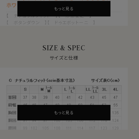
ホワイト 白
もっと見る
【 ナチュラルフィット 】【 形態安定 】
【 ボタンダウン 】【 ドゥエボットーニ 】
【 長袖 】
●使用素材＝テンセル™について
このシャツにはテンセル™を使用しております。
SIZE & SPEC
テンセル™と効くと化学合成繊維と思われている方が多
いのでは思いますが、木材パルプを原料として作られて
サイズと仕様
います。
木材パルプを溶剤を使って糸を作り、繊維にしたものが
テンセル™です。
なのでテンセル™は化繊と違い、綿といった天然繊維と同
様に微生物によって分解され自然に戻ります。
また溶剤もほぼ100%再利用することができることから、
テンセル?は自然に配慮した環境に優しいエコ素材と言
われています。
もっと見る
これらの経緯があり、テンセル?は「化学合成繊維」とも違
いますが、溶剤を使用して糸を作ることから「天然繊維」
でもない、「再生繊維」という新たなカテゴリーに分類さ
れます。