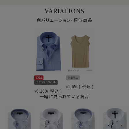
ポリエステル65％
洗うことをおすすめします。（シワができにくくもなりま
素材
分類外繊維（テンセル™）35％
VARIATIONS
す。）
形態安定
・熱に弱い→アイロンは低温設定で使用してください。ま
色バリエーション・類似商品
素材名
ドビー
た乾燥機は絶対に使わないでください。（両方とも洗濯
ドゥエボットーニ
絵表示に記載しております。）
衿型
ボタンダウン
・洗濯時、ややシワになりやすい→この弱点を補完すべ
キーパー
なし
く、シワができにくいポリエステルを混紡し、さらに形態安
前立て
表前立て（テープ付き）
定加工を施しております。加えて洗濯ネットに入れて他の
後身頃
バックダーツ入り
衣類と絡まないように洗うことで、ノーアイロンに近い状
ポケット
ポケットあり
態にまでシワの出方が軽減されます。）
柄
織柄無地
ラウンドカット
通常テンセル™はテンセル™のみで生地にすることはほ
SALE
定番商品
カフス
アジャスタブル
ぼ無く、異なる素材を混紡して生地にすることが大半で
ナチュラルフィット
コンバーチブルカフス
す。
1,650
税込
¥
6,160
税込
衿高
前3.5cm 後4.9cm
¥
今回このシャツに使用している素材はテンセル™のウィー
一緒に見られている商品
S-37～LL-43・3L-45･4L-47cm
クポイントを補完するべく、ポリエステルを混紡し生産し
サイズC
トールM-88・L-90・LL-90cm
ております。
全１２サイズ
テンセル™というと、テロっとしていて薄手というイメージ
スタイル
ナチュラルフィット
をお持ちの方が多いかもしれませんが、この生地に使用
生産国
中国
しているテンセル™混生地はしっかりしていて透け感の少