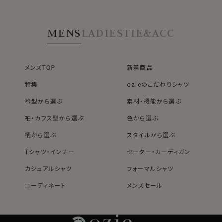
SALE
●デティール
MENS
LADIES
TIE&ACC
一番上のボタンを閉めているとわかりませんが、このシャ
ツの下前立て部分に約0.9cm幅のテープを配置！
ボタンをはずすと黒のテープがチラッと覗き、ノータイス
タイルがよりエレガントに！（WEBミーティングの際の画
メンズTOP
新着商品
面映え抜群です。）
特集
ozieのこだわりシャツ
ボタンの色もテープと併せてよりアクセントを付けていま
す。
衿型から選ぶ
素材・機能から選ぶ
袖・カフス型から選ぶ
色から選ぶ
カフス部分はコンバーチブルカフスになっておりますの
柄から選ぶ
スタイルから選ぶ
で、カフスボタンもご利用いただけます。
Tシャツ・インナー
セーター・カーディガン
S-37～LL-43・3L-45･4L-47cm / トールM-88・L-90・
カジュアルシャツ
フォーマルシャツ
LL-90cm・全１２サイズにてご用意。(サイズ表C)
コーディネート
メンズセール
スポット商品につき再入荷はございませんのでご了承く
レディースTOP
ネクタイ・アクセサリーTOP
新着商品
新着商品
ださい。
特集
ネクタイ
素材・機能から選ぶ
ネクタイピン
40118