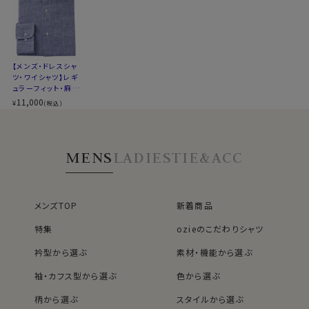
カフス部分はコンバーチブルカフスになっておりますの
で、カフスボタンもご利用いただけます。
●麻シャツのサイズ感について
【メンズ・ドレスシャ
麻（リネン）生地の特性上、伸縮を考慮して実寸よりやや
ツ・ワイシャツ】レギ
大きめのサイズで仕上げておりますので、お届け時はサイ
ュラーフィット・麻リ
ネン・スタンドカラ
ズ表記よりゆったり感じられる場合がございます。
11,000
¥
(税込)
ー
初回のお洗濯で生地がほどよく落ち着き、サイズ表記に
近いフィット感が出てまいります。
安定後は、サイズが大きく変化する心配はほとんどござ
MENS
LADIES
TIE&ACC
いませんので、ご安心の上、快適にご着用ください。
メンズTOP
新着商品
麻ってしわになるからちょっと。。。。という方も多いと思い
ますが、しわが出来た状態で着るのが麻の衣類の着こな
特集
ozieのこだわりシャツ
し方です。
リネンシャツは乾燥速度全繊維中一番の速乾性能を誇
衿型から選ぶ
素材・機能から選ぶ
る、汗ばむ暑い夏を快適に過ごすために最適な1枚とい
袖・カフス型から選ぶ
色から選ぶ
えます。
柄から選ぶ
スタイルから選ぶ