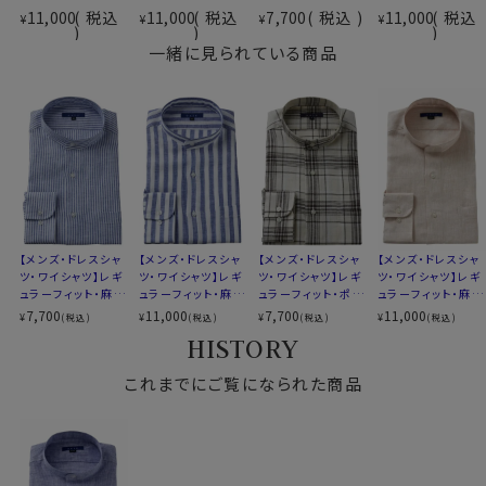
てプレスしてください。
前立て
裏前立て
11,000
税込
11,000
税込
7,700
税込
11,000
税込
¥
¥
¥
¥
（織の目が粗い麻素材の性質やノンウォッシュであるた
ポケット
ポケットあり
め、お洗濯後に目が詰まり多少の縮みが発生する場合が
一緒に見られている商品
柄
無地
ございます。
袖
長袖
ご了承くださいませ。）
ラウンドカット
カフス
アジャスタブル
コンバーチブルカフス
●衿型について
衿高
前2.7cm 後3.3cm
探してもなかなか見つからない、希少性の高い衿型＝ス
S-37・M-39・L-41cm
タンドカラーシャツ。
サイズG
LL-43・3L-45・4L-47cm
その中でozieでは数多くのプレーンなスタンドカラーシ
全６サイズ
【メンズ・ドレスシャ
【メンズ・ドレスシャ
【メンズ・ドレスシャ
【メンズ・ドレスシャ
ャツを取り扱っています。
スタイル
レギュラーフィット
ツ・ワイシャツ】レギ
ツ・ワイシャツ】レギ
ツ・ワイシャツ】レギ
ツ・ワイシャツ】レギ
そしてリネン100％でもスタンドカラーを生産しました。
生産国
中国
ュラーフィット・麻リ
ュラーフィット・麻リ
ュラーフィット・ポリ
ュラーフィット・麻リ
ネン・スタンドカラ
ネン・スタンドカラ
エステル麻混紡・ス
ネン・スタンドカラ
7,700
11,000
7,700
11,000
¥
¥
¥
¥
(税込)
(税込)
(税込)
(税込)
ー・SALE
ー
タンドカラー
ー
HISTORY
▼スポット商品につき再入荷はございませんのでご了承
●スタイルについて
ください
細すぎず太すぎずのレギュラーフィット。
これまでにご覧になられた商品
ウエストの絞りの少ない、万能スタイルです。体系を気に
せずお選びいただけます。