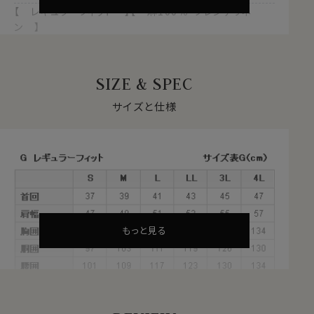
【 レギュラーフィット 】【 麻100％・フレンチリネ
ン 】
【 カジュアル 】【 スタンドカラー 】
【 長袖 】
SIZE & SPEC
●使用生地について＝フレンチリネン
フランス産の上質リネンを使用したフレンチリネンは適度
サイズと仕様
なハリがありながらも麻特有の上品な光沢、そして綿に
近い風合いのフワッとしたソフトな質感。
一部の麻にみられるチクチクした感じを排除しておりま
す。
リネンは天然繊維でありながら繊維の中でも一番の速乾
性能を誇ります。
暑い夏場、汗をかいたときに不快なのが乾きが遅く湿っ
もっと見る
た状態が続くこと。
速乾性に優れた麻はその状態を極力早く解消します。
その上通気性にも優れ、さらっとしたシャリ感が肌に心地
いい、高温多湿の日本の夏にまさにぴったりの素材です。
※生地に多少のネップ・節が見られる場合がございます