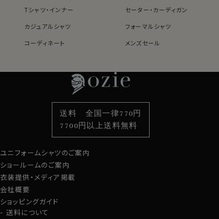
S-37・M-39・L-41・LL-43・3L-45・4L-47cm・全６サイ
Tシャツ・インナー
セーター・カーディガン
ズにてご用意。(サイズ表G)
カジュアルシャツ
フォーマルシャツ
スポット商品につき再入荷はございませんのでご了承く
コーディネート
メンズセール
ださい。
レディースTOP
ネクタイ・アクセサリーTOP
新着商品
新着商品
40704
特集
ネクタイ
素材・機能から選ぶ
ネクタイピン
衿型から選ぶ
ポケットチーフ
袖・カフス型から選ぶ
カフスボタン
色から選ぶ
ベルト
柄から選ぶ
サスペンダー
送料 全国一律770円
スタイルから選ぶ
財布・名刺入れ
カジュアルシャツ
バッグ
7700円以上送料無料
定番シャツ
帽子
ストール・マフラー
ユニフォームシャツのご案内
グローブ
ショールームのご案内
衣装提供・メディア掲載
会社概要
ショッピングガイド
送料について