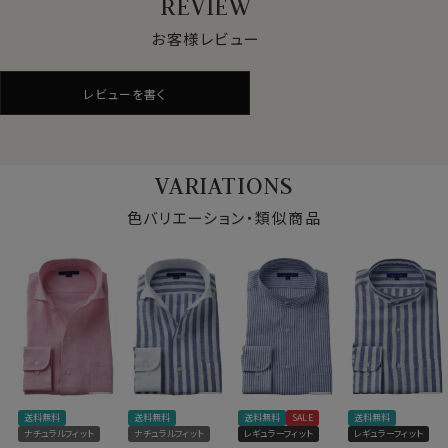
REVIEW
が、これは麻という素材の特性上によるものとなります。
ご容赦くださいませ。
お客様レビュー
レビューを書く
●ドレッシーなノンウォッシュ仕上げ
洗いざらしのリネンを使用したカジュアルライクなシャツ
は探せばいくらでもあります。
しかしozieでは、ドレッシーに仕上げたい、そして麻特有
VARIATIONS
の質感を最初から味わってもらいたいとの考えからあえ
てノンウオッシュのきれいな状態でお届けしております。
色バリエーション・類似商品
●お手入れについて
洗濯に強く、洗うほどに柔らかさを増し、味わい深く肌に
なじむリネンシャツ。
仕様表
ozieで使用しておりますリネンはご家庭洗濯を推奨して
おります。
素材
麻100％
ネットに入れて洗濯、洗濯後はシワを伸ばして干してくだ
素材名
平織り
さい。
衿型
スタンドカラー
送料無料
送料無料
送料無料
SALE
送料無料
シワを伸ばしてパリッと着たい時は、アイロンを高温にし
キーパー
なし
ナチュラルフィット
ナチュラルフィット
レギュラーフィット
レギュラーフィット