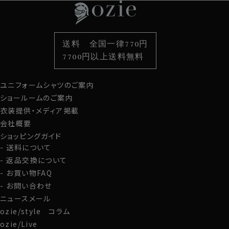
衿型から選ぶ
ポケットチーフ
袖・カフス型から選ぶ
カフスボタン
色から選ぶ
ベルト
柄から選ぶ
サスペンダー
送料 全国一律770円
スタイルから選ぶ
財布・名刺入れ
カジュアルシャツ
バッグ
7700円以上送料無料
定番シャツ
帽子
ストール・マフラー
ユニフォームシャツのご案内
グローブ
ショールームのご案内
衣装提供・メディア掲載
会社概要
ショッピングガイド
送料について
返品交換について
お買い物FAQ
お問い合わせ
ニュースメール
ozie/style コラム
ozie/Live