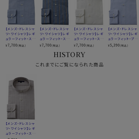
コンバーチブルカフス
衿高
前2.7cm 後3.3cm
S-37・M-39・L-41cm
サイズG
LL-43・3L-45・4L-47cm
【メンズ・ドレスシャ
【メンズ・ドレスシャ
【メンズ・ドレスシャ
【メンズ・ドレスシャ
全６サイズ
ツ・ワイシャツ】レギ
ツ・ワイシャツ】レギ
ツ・ワイシャツ】レギ
ツ・ワイシャツ】レギ
スタイル
レギュラーフィット
ュラーフィット・スタ
ュラーフィット・スタ
ュラーフィット・スタ
ュラーフィット・プレ
生産国
中国
ンドカラー
ンドカラー
ンドカラー
ミアムコットン100
7,700
7,700
7,700
5,390
¥
¥
¥
¥
(税込)
(税込)
(税込)
(税込)
番手双糸・スタンド
HISTORY
カラー・SALE
▼スポット商品につき再入荷はございませんのでご了承
これまでにご覧になられた商品
ください
【メンズ・ドレスシャ
ツ・ワイシャツ】レギ
ュラーフィット・スタ
ンドカラー