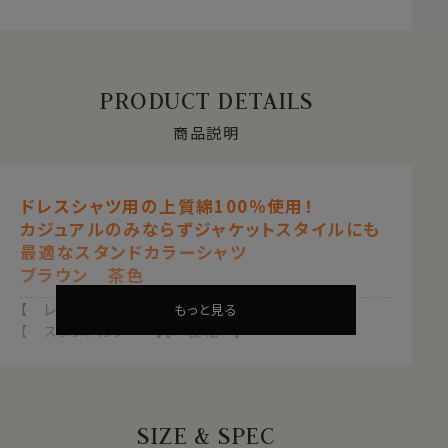
PRODUCT DETAILS
商品説明
ドレスシャツ用の上質綿100％使用！
カジュアルのみならずジャケットスタイルにも
最適なスタンドカラーシャツ
ブラウン 茶色
【 レギュラーフィット 】【 綿100％ 】
もっと見る
【 スタンドカラー 】【 長袖 】
●使用生地について
グレーのTOP糸を使用した立体感ある見栄えの杢調カ
ジュアル生地を使用。
SIZE & SPEC
ややしっかりしたカジュアル生地でありながら、生地表面