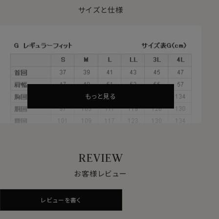
に微起毛加工を施し、ソフトなピーチスキン調の軽やか
サイズと仕様
なシャツに仕上がっています。
●衿型について
折り返しがなく、首に沿って立っている衿型。
立衿ともいいます。
市場で減りつつある衿型で、希少性の高いスタンドカラ
ーシャツ。
もっと見る
オジエではドレスシャツ用の上質生地を使用し、上品に
仕上げました。
●コーディネートについて
REVIEW
通常のジャケットにはもちろんのこと、スタンドカラーやマ
オカラーのジャケットとの相性は抜群！
お客様レビュー
シャツ1枚にダーク系のウールパンツなどでややドレスダ
ウンして組み合わせたり、ジーンズやチノパンツにあわせ
レビューを書く
てカジュアルに着用したりと、意外と着やすいシャツで
す。