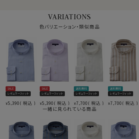
VARIATIONS
カフス部分はコンバーチブルカフスになっておりますの
で、カフスボタンもご利用いただけます。
色バリエーション・類似商品
S-37・M-39・L-41・LL-43・3L-45・4L-47cm・全６サイ
ズにてご用意。(サイズ表G)
スポット商品につき再入荷はございませんのでご了承く
仕様表
ださい。
41107
素材
綿100％
素材名
ツイル
衿型
スタンドカラー
SALE
SALE
送料無料
送料無料
キーパー
なし
レギュラーフィット
レギュラーフィット
レギュラーフィット
レギュラーフィット
前立て
裏前立て
5,390
税込
5,390
税込
7,700
税込
7,700
税込
¥
¥
¥
¥
ポケット
ポケットあり
一緒に見られている商品
柄
織柄ストライプ
袖
長袖
ラウンドカット
カフス
アジャスタブル