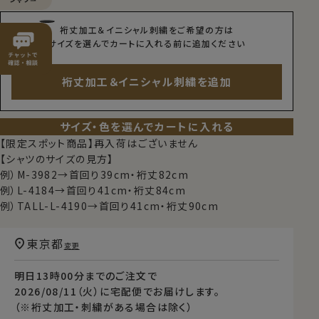
裄丈加工＆イニシャル刺繍をご希望の方は
サイズを選んでカートに入れる前に追加ください
裄丈加工＆イニシャル刺繍を追加
サイズ・色を選んでカートに入れる
【限定スポット商品】再入荷はございません
【シャツのサイズの見方】
例）M-3982→首回り39cm・裄丈82cm
例）L-4184→首回り41cm・裄丈84cm
例）TALL-L-4190→首回り41cm・裄丈90cm
東京都
変更
明日
13時00分
までのご注文で
2026/08/11（火）
に
宅配便
でお届けします。
（※裄丈加工・刺繍がある場合は除く）