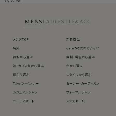
7,700
¥
(税込)
MENS
LADIES
TIE&ACC
メンズTOP
新着商品
特集
ozieのこだわりシャツ
衿型から選ぶ
素材・機能から選ぶ
袖・カフス型から選ぶ
色から選ぶ
柄から選ぶ
スタイルから選ぶ
Tシャツ・インナー
セーター・カーディガン
カジュアルシャツ
フォーマルシャツ
コーディネート
メンズセール
レディースTOP
ネクタイ・アクセサリーTOP
新着商品
新着商品
特集
ネクタイ
素材・機能から選ぶ
ネクタイピン