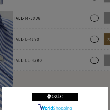
TALL-M-3988
TALL-L-4190
TALL-LL-4390
【限定スポット商品】再入荷はございません
【シャツのサイズの見方】
例）M-3982→首回り39cm・裄丈82cm