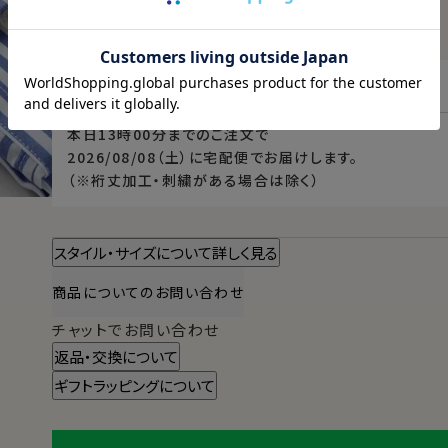
例）L-4184→首回り41cm・裄丈84cm
例）TALL-L-4190→首回り41cm・裄丈90cm
東京都
変更
本日
13時00分
までのご注文で
2026/08/08（土）
に
宅配便
でお届けします。
（※裄丈加工・刺繍がある場合は除く）
スタイル・サイズについて詳しく見る
商品についてのお問い合わせ
チャットでお問い合わせ
返品・交換について
ギフトラッピングについて