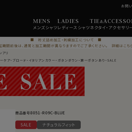
お問
MENS
LADIES
TIE
ACCESSO
&
メンズ
シャツ
レディース
シャツ
ネクタイ・
アクセサリ
■ 裄丈詰め加工・刺繍加工について ■
盆期間前後は、通常と加工期間が異なりますのでご了承ください。 詳細はこち
ンアリ
ジーケア・ブロード・イタリアンカラー・ボタンダウン・第一ボタンあり・SALE
8051-R09C-BLUE
商品番号
SALE
ナチュラルフィット