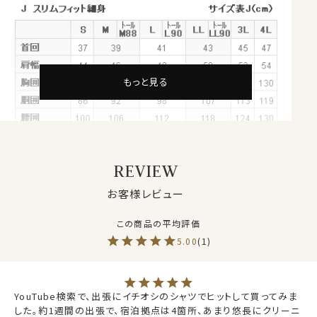
イタリアの老舗生地メーカー＝REDA（レダ）社の天然繊
維＝ウール100％生地使用。
REDAは、1865年に毛織物が有名なイタリア北部ビエラ
地区で創業した老舗梳毛生地メーカーです。
老舗でありながら最新機器を導入することによる生産の
効率化・オートメーション化を進め、高品質ながらコスト
もっと見る
パフォーマンスに優れた生地を開発・生産し続けている
革新的な生地メーカーです。
“伝統と革新”をキーワードにシャツを生産している
ozie│オジエでREDAのウール生地を使用したシャツを
REVIEW
生産したいと開発に至りました
お客様レビュー
●使用生地～REDA ACTIVE（レダ アクティブ）
REDAのウール生地の中のコレクションの一つ～REDA
5.00
1
ACTIVE TOROPICALというシャツ用に開発された、イ
タリア製のSUPER120’S高品質メリノウールを使用。
シャツ用に開発された高品質ウールであること、かつ高
YouTube検索で、出張にイチオシのシャツでヒットして買ってみま
機能なREDA ACTIVE TOROPICALをドレスシャツに
した。約1週間の出張で、宿泊拠点は4箇所、あまり悠長にクリーニ
使うことでたくさんのメリットがあることがozieでシャツ