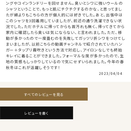
ングやコインランドリーを回せません。臭いとシワに強いウールの
をご購入いただいている皆様と非常に親和性が高いと思
シャツということで、もっと肌にチクチクするのかな、と思ってまし
い採用しました。
たが綿よりもこちらの方が個人的には好きでした。あと、出張中は
このシャツを3回着用していましたが、前述の通り洗濯できない状
況でした。ただホテルに帰ってからも首汚れも無く、帰ってきてから
家内に確認したら臭いは気にならない、と言われました。ただ、移
動が多かったので一度畳むのを失敗してガッツリ折シワをつけてし
まいましたが、以前こちらの動画チャンネルで紹介されていたハン
ガー＋タップリ霧吹きという方法で対応し、アイロンなしでも終始
・家庭洗濯推奨～ウオッシャブルウール
キレイに着ることができました。フォーマルな席が多かったので、生
本来ウールは水洗いをすると縮んだり風合いが変わって
地の質感もしっかりしているので気にせずいられました。今年の春
仕様表
しまうことがあるので水洗いは基本厳禁です。
秋冬はこれが活躍しそうです！
しかしREDA ACTIVEはREDA独自の防縮加工を施すこ
2023/04/04
wool／メリノウール100%
とにより、ご家庭の洗濯機で普通に水洗いができます。
（SUPER120’ｓ・80番手双糸）
（ただウールは防汚性を持っているので、汚れが付きにく
Reda Active Tropical
素材
く落ちやすい為、つけおき洗いでも十分です。）
（防しわ性はスーパードライ並みに強いですが、
すべてのレビューを見る
形態安定加工ではありません）
・防しわ性
ウオッシャブル・防しわ・ストレッチ
REDA ACTIVEには形態安定加工を施しているわけで
素材名
平織
レビューを書く
はありませんが、非常に強力な防しわ性能があります。
衿型
ホリゾンタルカラー(カッタウェイ)
ネットに入れて洗濯後すぐにハンギングして干せばシワが
キーパー
取り外し式