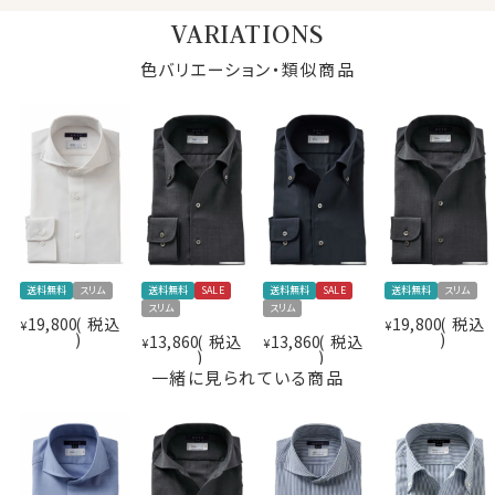
勝手に伸びます。
前立て
裏前立て
アイロンがけはほぼ不要のレベルです。（シワの出方につ
後身頃
バックダーツ入り
VARIATIONS
いて、許容範囲は個人差があります。ご了承下さい。）
ポケット
ポケットなし
色バリエーション・類似商品
ソフトながらハリ・コシがあってウオッシャブルである
柄
無地
REDA ACTIVEの特性と、繊維に弾力や回復力があるウ
ラウンドカット
ールがもつそもそもの特性がミックスされて、強力な防し
カフス
アジャスタブル
わ性を実現しています。
コンバーチブルカフス
ボタン
貝ボタン
・抗菌防臭＆防汚
衿高
前3.0cm 後4.3cm
加工で抗菌消臭を施しているのではなく、ウール特性で
S-37～LL-43・3L-45･4L-47cm
す。
サイズJ
トールM-88・L-90・LL-90cm
ウールはにおいの元となる細菌の増殖を抑制し、におい
全１２サイズ
を吸収する力を持っています。
送料無料
スリム
送料無料
SALE
送料無料
SALE
送料無料
スリム
スタイル
スリムフィット 細身
スリム
スリム
スーツだとあまり感じることのない効果だと思いますが、
生産国
中国
19,800
税込
19,800
税込
¥
¥
皮膚に近いワイシャツにはこの効果は絶大です。
13,860
税込
13,860
税込
洗濯ネットに入れた上ご家庭洗濯を推奨（クリ
¥
¥
洗濯
またウールは特性として防汚性を持っているので、汚れ
ーニングはお控え下さい）
一緒に見られている商品
が付きにくいのもポイントです。
▼スポット商品につき再入荷はございませんのでご了承
ください
・オールシーズン用の温度調整～吸湿性・通気性・断熱性
が高い