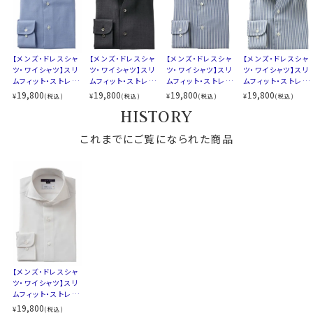
ウールは体温や外気温の変化に対応＝快適に着用でき
る特性があります。
ウールの繊維の内側には親水性があり、湿気＝汗を吸収
【メンズ・ドレスシャ
【メンズ・ドレスシャ
【メンズ・ドレスシャ
【メンズ・ドレスシャ
ツ・ワイシャツ】スリ
します。
ツ・ワイシャツ】スリ
ツ・ワイシャツ】スリ
ツ・ワイシャツ】スリ
ムフィット・ストレッ
ムフィット・ストレッ
ムフィット・ストレッ
ムフィット・ストレッ
ウールは綿の2倍の吸水力があります。
チ・メリノウール・イ
チ・メリノウール・イ
チ・メリノウール・イ
チ・メリノウール・イ
19,800
19,800
19,800
19,800
¥
¥
¥
¥
(税込)
(税込)
(税込)
(税込)
さらに、ウールは吸水された水分を上手に蒸発・発散させ
タリア製生地・オッ
タリア製生地・イー
タリア製生地・イー
タリア製生地・イー
HISTORY
クスフォード・イージ
ジーケア・イタリア
ジーケア・ホリゾン
ジーケア・イタリア
る特性も持っています。
ーケア・ホリゾンタ
ンカラー・ワイドカラ
タルカラー・ポケット
ンカラー・ボタンダ
これらの事から汗をかいても吸収し、蒸れが少なくさらっ
ルカラー・ポケット
これまでにご覧になられた商品
ー・第一ボタンあり・
無し
ウン・第一ボタンあ
と快適に着用できます。
無し
ポケット無し
り・ポケット無し
寒い時はウールの繊維内に乾いた空気を含み断熱効果
を高める特性があります。
衣服内を暖かく保ちながら寒い環境から体を守ってくれ
ます。
このようにウールは冬暖かく、夏涼しく過ごすことができ
る温度調節機能が備わっています。
【メンズ・ドレスシャ
ツ・ワイシャツ】スリ
ムフィット・ストレッ
・着心地抜群～通年着用可能
チ・メリノウール・イ
19,800
¥
(税込)