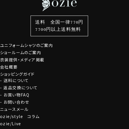
・ナチュラルストレッチ
衿型から選ぶ
ポケットチーフ
袖・カフス型から選ぶ
カフスボタン
ジャージー素材のREDA ACTIVEほど伸縮性はありませ
色から選ぶ
ベルト
柄から選ぶ
サスペンダー
んが、REDA ACTIVE TOROPICALにも横方向にナチュ
送料 全国一律770円
ラルなストレッチ性があります。
スタイルから選ぶ
財布・名刺入れ
カジュアルシャツ
バッグ
7700円以上送料無料
美しいドレープが出るソフト感とナチュラルなストレッチ
定番シャツ
帽子
ストール・マフラー
性がある生地特性を考え、ozieで一番細いスリムフィッ
トで生産しました。
ユニフォームシャツのご案内
グローブ
ショールームのご案内
・高品質かつ機能的、環境にやさしい
衣装提供・メディア掲載
ウールは天然繊維なので最終的に土に還ります。
会社概要
生分解性があり、それでいて機能的。
ショッピングガイド
REDAのニュージーランドの自社牧場で羊の健康に配慮
送料について
されたニュージーランドメリノウールを使用・進化させた
返品交換について
REDA ACTIVE。
シャツ生地と比較すると安価とは言えませんが、高品質
お買い物FAQ
かつ機能的、さらにエコでサスティナブルな素材です。
お問い合わせ
ニュースメール
ozie/style コラム
●コーディネートいろいろ、ホリゾンタルカラー
ozie/Live
衿型は、衿の開き角度が大きく水平に近いホリゾンタル