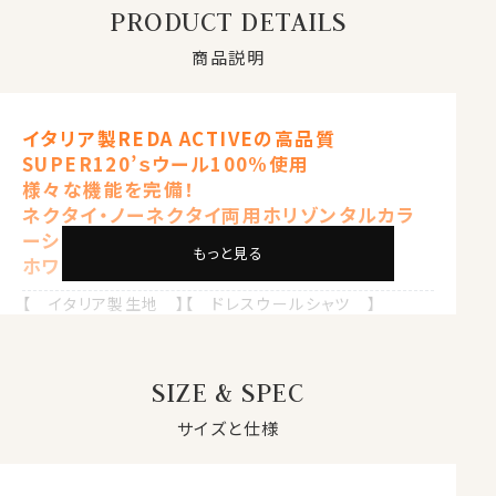
PRODUCT DETAILS
商品説明
イタリア製REDA ACTIVEの高品質
SUPER120’ｓウール100%使用
様々な機能を完備！
ネクタイ・ノーネクタイ両用ホリゾンタルカラ
ーシャツ
もっと見る
ホワイト 白
【 イタリア製生地 】【 ドレスウールシャツ 】
【 メリノウール100%・SUPER120’ｓ・80番手双糸 】
【 スリムフィット 】【 ウォッシャブル 】
【 防しわ・イージーケア 】【 ストレッチ 】
SIZE & SPEC
【 ホリゾンタルカラー/カッタウェイ 】
【 ポケット無し 】【 長袖 】
サイズと仕様
●REDA（レダ）社とは？