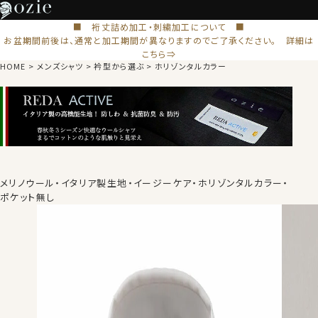
■ 裄丈詰め加工・刺繍加工について ■
お盆期間前後は、通常と加工期間が異なりますのでご了承ください。 詳細は
こちら⇒
HOME
メンズシャツ
衿型から選ぶ
ホリゾンタルカラー
メリノウール・イタリア製生地・イージーケア・ホリゾンタルカラー・
ポケット無し