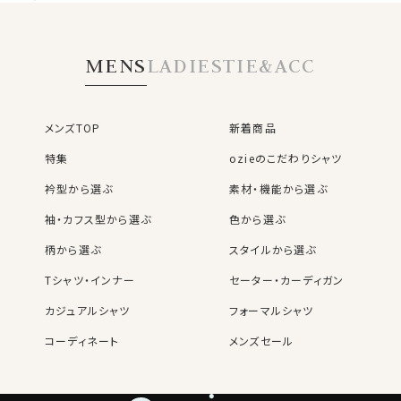
ウールというと重い印象がありますが、REDA ACTIVE
タリア製生地・イー
ジーケア・ホリゾン
は軽いです。
タルカラー・ポケット
ソフトでシャツ生地とは異なるドレープ感がありながら、
無し
MENS
LADIES
TIE&ACC
ハリ・コシのあるシャツの使用に最適な薄手のSUPER
120’sのメリノウールを使って80番手双糸の生地に仕上
げています。
通気性がよく、肌触りはさらっとしています。
メンズTOP
新着商品
見栄え・厚さはシャツ生地のピンポイントオックスフォー
特集
ozieのこだわりシャツ
ドに近いです。
衿型から選ぶ
素材・機能から選ぶ
ウールというと秋冬向きというイメージですが、REDA
袖・カフス型から選ぶ
色から選ぶ
ACTIVE TROPICALはウールらしい起毛感は皆無。
温かさに特化した秋冬向きウールとは一線を画し、通年
柄から選ぶ
スタイルから選ぶ
着用可能。
※お勧めは春秋冬の3シーズンです。
Tシャツ・インナー
セーター・カーディガン
カジュアルシャツ
フォーマルシャツ
また、ウールは素肌で着用するとチクチク感を感じます
が、REDA ACTIVE TROPICALはほぼ気にならないレ
コーディネート
メンズセール
レディースTOP
ネクタイ・アクセサリーTOP
新着商品
新着商品
ベルです。
（敏感肌の方は下着着用をお勧めします。）
特集
ネクタイ
素材・機能から選ぶ
ネクタイピン