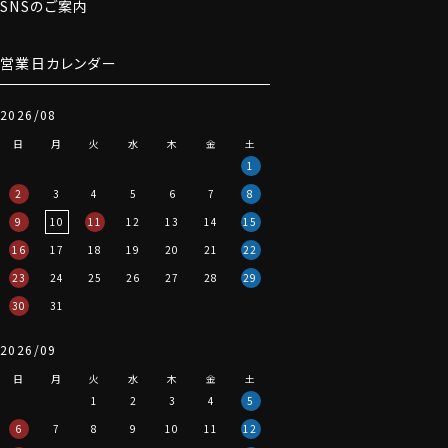
SNSのご案内
カラー（カッタウェイ）。
アンタイドの時は、オープンカラーのようにきれいに衿が
開きます。
営業日カレンダー
2026/08
●ディテール
生地のクオリティーに合わせて、光沢があり上品で見栄
日
月
火
水
木
金
土
えのよい貝ボタンを使用しております。
1
またポケットについては、欧米でドレスシャツの標準であ
2
3
4
5
6
7
8
るポケットなしにて生産しました。
9
10
11
12
13
14
15
ドレッシーで洗練されたスマートシャツスタイルです。
16
17
18
19
20
21
22
23
24
25
26
27
28
29
この生地はウールでは染色の関係で実現が困難と言わ
30
31
れている白で生産しております。
そのような理由から、純白というよりやや生成りに近いオ
2026/09
フホワイトくらいの白度に仕上がっています。
日
月
火
水
木
金
土
といっても着用した際の見栄えは白ブロードの綿100%
1
2
3
4
5
生地そのもの。
(ブロード生地と同様、やや薄目の仕上がりです。透け感
6
7
8
9
10
11
12