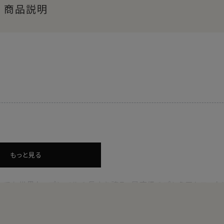
商品説明
！
もっと見る
中でも世界トップレベルの長さを誇る、最高級のプレミアムコット
的な農法で手摘みで丁寧に収穫され、その高い品質を維持してい
かな風合いを実現します。
です。