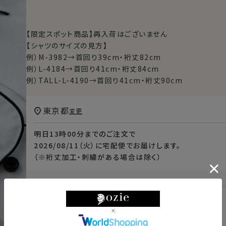
【限定スポット商品】再入荷はございません
【シャツのサイズの見方】
例）M-3982→首回り39cm・裄丈82cm
例）L-4184→首回り41cm・裄丈84cm
例）TALL-L-4190→首回り41cm・裄丈90cm
東京都
変更
明日
13時00分
までのご注文で
2026/08/11（火）
に
宅配便
でお届けします。
（※裄丈加工・刺繍がある場合は除く）
スタイル・サイズについて詳しく見る
商品についてのお問い合わせ