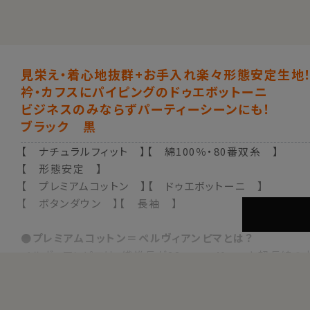
見栄え・着心地抜群+お手入れ楽々形態安定生地
衿・カフスにパイピングのドゥエボットーニ
ビジネスのみならずパーティーシーンにも！
ブラック 黒
【 ナチュラルフィット 】【 綿100％・80番双糸 】
【 形態安定 】
【 プレミアムコットン 】【 ドゥエボットーニ 】
【 ボタンダウン 】【 長袖 】
●プレミアムコットン＝ペルヴィアンピマとは？
ペルヴィアンピマは、繊維長が38mm～40mmと超長綿の
このコットンは、古代ペルー発祥の代々受け継がれた伝統
天然の油脂分を豊富に含むため、格別な柔らかさとしなや
上質で細かな糸が作れるため、高級感あふれる衣料に最適