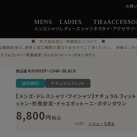
お問
MENS
LADIES
TIE
ACCESSO
&
メンズ
シャツ
レディース
シャツ
ネクタイ・
アクセサリ
■ 裄丈詰め加工・刺繍加工について ■
盆期間前後は、通常と加工期間が異なりますのでご了承ください。 詳細はこち
レミアムコットン・形態安定・ドゥエボットーニ・ボタンダウン
8065EP-C04A-BLACK
商品番号
送料無料
ナチュラルフィット
【メンズ・ドレスシャツ・ワイシャツ】ナチュラルフィット
ットン・形態安定・ドゥエボットーニ・ボタンダウン
8,800
税込
（0件）
レビューを見る