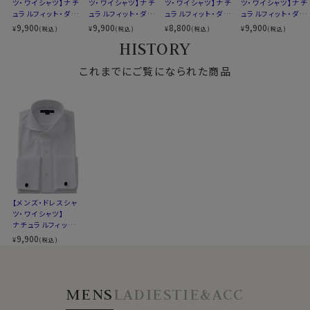
ツ・ワイシャツ】ナチ
ツ・ワイシャツ】ナチ
ツ・ワイシャツ】ナチ
ツ・ワイシャツ】ナチ
仕様表
ュラルフィット・ダブ
ュラルフィット・ダブ
ュラルフィット・ダブ
ュラルフィット・ダブ
ルカフス・プレミアム
ルカフス・プレミアム
ルカフス・プレミアム
ルカフス・プレミアム
9,900
9,900
8,800
9,900
¥
¥
¥
¥
綿100%（80番手双糸）
(税込)
(税込)
(税込)
(税込)
●プレミアムコットン＝超長綿とは？
コットン・120番手
コットン・120番手
コットン・オックスフ
コットン・120番手
素材
HISTORY
プレミアムコットン.
双糸・イージーケ
綿は一般的に繊維が長いほうが上質となります。
双糸・イージーケ
ォード・形態安定・ホ
双糸・オックスフォー
ア・ホリゾンタルカラ
ア・ホリゾンタルカラ
リゾンタルカラー・カ
ド・イージーケア・ホ
素材名
からみ織り
ふつうの綿より1.5倍～2倍くらい繊維の長い綿（詳しくは
ー・カッタウェイ・ポ
これまでにご覧になられた商品
ー・カッタウェイ・ポ
ッタウェイ
リゾンタルカラー・カ
衿型
ホリゾンタルカラー(カッタウェイ)
繊維の長さが28.6mm以上の原綿）を
超長綿（プレミア
ケット無し
ケット無し
ッタウェイ・ポケット
キーパー
取り外し式
無し
ムコットン）
といいます。
前立て
裏前立て
その超長綿は、世界の綿生産量の3％しかない希少な高
後身頃
バックダーツ入り
級綿プレミアムコットンです。
ポケット
ポケットあり
通常の綿より
柄
織柄無地
袖
長袖
・しなやかで柔らかな風合い
カフス
ダブルカフス
・自然な美しい光沢
衿高
前3.0cm 後4.3cm
・優れた耐久性・吸湿性
【メンズ・ドレスシャ
S-37～LL-43・3L-45・4L-47cm
ツ・ワイシャツ】
サイズC
ナチュラルフィット・
トールサイズ M-88・L-90・LL-90cm
といった特徴があります。
ダブルカフス・プレミ
9,900
¥
(税込)
スタイル
ナチュラルフィット
アムコットン・から
み織り・ホリゾンタ
生産国
中国
ルカラー・カッタウェ
今回はこのプレミアムコットン.の中でも特に上質な80番
イ
MENS
LADIES
TIE&ACC
手双糸の高級糸を使用。
▼スポット商品につき再入荷はございませんのでご了承
プレミアムコットン.+からみ織といった、より希少性の高