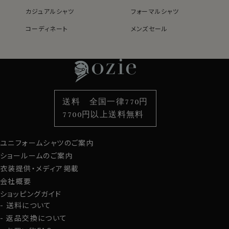
カジュアルシャツ
フォーマルシャツ
コーディネート
メンズセール
レディースTOP
ネクタイ・アクセサリーTOP
新着商品
新着商品
特集
ネクタイ
素材・機能から選ぶ
ネクタイピン
衿型から選ぶ
ポケットチーフ
袖・カフス型から選ぶ
カフスボタン
色から選ぶ
ベルト
柄から選ぶ
サスペンダー
送料 全国一律770円
スタイルから選ぶ
財布・名刺入れ
カジュアルシャツ
バッグ
7700円以上送料無料
定番シャツ
帽子
ストール・マフラー
ユニフォームシャツのご案内
グローブ
ショールームのご案内
衣装提供・メディア掲載
会社概要
ショッピングガイド
送料について
返品交換について