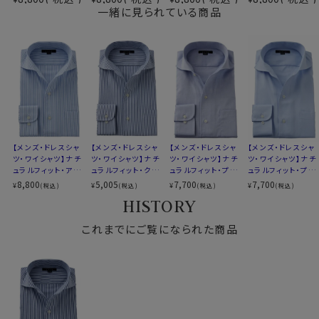
イージーケア
イタリアンカラーと広角なワイドカラーを掛け合わせたス
一緒に見られている商品
アイスコットン
タイリッシュなノーネクタイ専用の衿型です。
素材名
パナマ
リネンシャツといえどもドレスシャツ(ワイシャツ)の仕様
イタリアンカラー（ワンピースカラー）
で生産しているため、衿元しっかり！
衿型
ワイドカラー
くたっとせずきちんと衿立ち、きれいな衿ロールが出るよ
第一ボタンあり
うになっています。
キーパー
なし
前立て
裏前立て
ノーネクタイ専用のややカジュアル度の高い商品であり
後身頃
バックダーツ入り
ながら、非常にエレガントなシャツです。
ポケット
ポケットあり
ノーネクタイのクールビズスタイルや、在宅・出勤といっ
【メンズ・ドレスシャ
【メンズ・ドレスシャ
【メンズ・ドレスシャ
【メンズ・ドレスシャ
柄
ストライプ
たテレワークスタイルにうってつけのシャツといえるでし
ツ・ワイシャツ】ナチ
ツ・ワイシャツ】ナチ
ツ・ワイシャツ】ナチ
ツ・ワイシャツ】ナチ
ュラルフィット・アイ
ュラルフィット・クー
ュラルフィット・プレ
ュラルフィット・プレ
ラウンドカット
ょう。
スコットン・プレミア
ルマックス・ドライ・
ミアムコットン・形態
ミアムコットン・形態
8,800
5,005
7,700
7,700
¥
¥
¥
¥
(税込)
(税込)
(税込)
(税込)
カフス
アジャスタブル
WEBミーティングの画面映えも抜群です！
ムコットン・イージ
形態安定・オックス
安定・オックスフォー
安定・イタリアンカ
HISTORY
コンバーチブルカフス
ーケア・イタリアンカ
フォード・イタリアン
ド・イタリアンカラ
ラー・ワイドカラー・
ラー・ワイドカラー・
カラー・ワイドカラ
ー・ワイドカラー・第
第一ボタンあり
衿高
後3.8cm
第一ボタンあり
これまでにご覧になられた商品
ー・第一ボタンあり・
一ボタンあり
S-37～LL-43・3L-45cm
S-37～LL-43・3L-45cm / トールM-88・L-90cm・全１
SALE
サイズC
トールM-88・L-90cm
０サイズにてご用意。(サイズ表C)
全１０サイズ
スタイル
ナチュラルフィット
スポット商品につき再入荷はございませんのでご了承く
生産国
中国
ださい。
50422