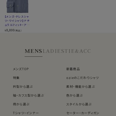
▼スポット商品につき再入荷はございませんのでご了承
ください
【メンズ・ドレスシャ
▼ナチュラルフィットとは？
ツ・ワイシャツ】ナチ
後ろ身頃にダーツを入れて、ウエスト部分をやや絞ったス
ュラルフィット・アイ
タイルです。
スコットン・プレミア
8,800
¥
(税込)
ムコットン・イージ
適度に絞ったウエストラインは細すぎず、それでいてダボ
ーケア・イタリアンカ
つきのないシルエット。
ラー・ワイドカラー・
第一ボタンあり
着心地を考え、細いだけのシャツとは一線を画したつくり
MENS
LADIES
TIE&ACC
になっています。
※43cm（LL）・45cm（3L）・47cm(4L)サイズにおいて
は絞りを若干ゆるくしております。 細さを気にせず一般的
なサイズと同じ感覚でお選びください。
メンズTOP
新着商品
特集
ozieのこだわりシャツ
衿型から選ぶ
素材・機能から選ぶ
袖・カフス型から選ぶ
色から選ぶ
柄から選ぶ
スタイルから選ぶ
Tシャツ・インナー
セーター・カーディガン