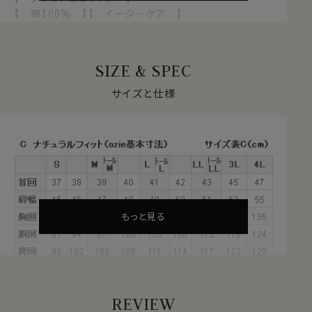
【 綿100% 】【 イージーケア 】
【 イタリアンカラー/第一ボタンあり 】
【 ワイドカラー 】【 長袖 】
SIZE & SPEC
●アイスコットンとは？
綿100％でありながら特殊な技術により身体の熱を吸い
サイズと仕様
取り、シャリ感・清涼感といったひんやりした触感を感じ
ることのできるスイス生まれの高機能素材、それがアイス
コットンです。
涼感素材には合繊混紡素材が多く用いられますが、この
生地は天然繊維＝綿100％。
もともと吸湿性に優れた綿100％ですが、この生地は糸
そのものに加工を施すのではなく、特殊な技術で撚るこ
もっと見る
とにより、ひんやりタッチを実現。
合繊素材が苦手な方におすすめしたい涼感素材です。
●パナマ織のストライプ生地
REVIEW
通気性がよく、汗をかいたときに肌離れのいいパナマ織の