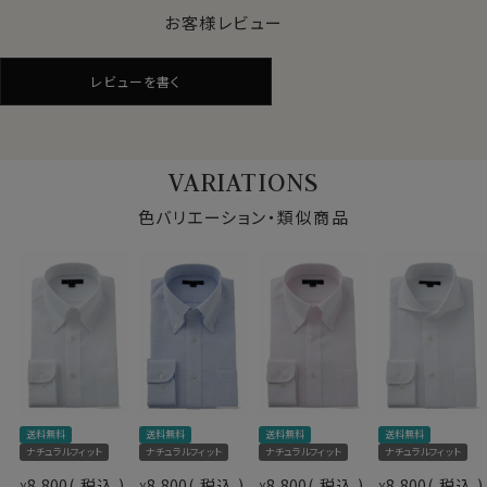
ストライプ生地を使用。
お客様レビュー
アイスコットンとパナマ織の組み合わせは、最強の涼感素
材といっても過言ではない、暑い夏に最適な素材です。
レビューを書く
●イージーケア加工付き
綿100%は肌触りや見栄えはいいものの、洗濯後のアイ
VARIATIONS
ロンがけが必須の素材。
しかしながら、この生地には綿特有のソフト感や素材感
色バリエーション・類似商品
をいかした上でイージーケア加工を施してあるのでアイ
ロンがけが非常に楽！
アイロンが滑るようにかかり、シワを伸ばしやすくなりま
す。
●衿型について
このシャツは衿と前立ての裏部分がオープンカラーのよ
仕様表
うに縫い目がなく、1枚の生地でつながって出来ている、
送料無料
送料無料
送料無料
送料無料
綿100％
衿開きのいいノーネクタイ専用シャツ＝イタリアンカラ
ナチュラルフィット
ナチュラルフィット
ナチュラルフィット
ナチュラルフィット
プレミアムコットン
ー。
素材
8,800
税込
8,800
税込
8,800
税込
8,800
税込
¥
¥
¥
¥