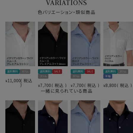
VARIATIONS
す。
色バリエーション・類似商品
このシャツにはスーピマ綿の中でより厳選された高級ス
ーピマ綿＝CORCORAN（コーコラン）のみを使用して、
高級生地で有名なイタリアはALBINI（アルビニ）の関連
会社アルビニアイコットー二社で紡績した高級ニット糸
を使用しています。
今回はスムース編みの32ゲージジャージーコットンをチ
ョイスしました。
ややしっかりとした印象の肉厚で透け感が少なく、それで
いてソフト感・光沢感・伸縮性に優れたニット生地に仕上
送料無料
スリム
送料無料
SALE
送料無料
SALE
送料無料
スリム
がっています。
仕様表
スリム
スリム
半袖
11,000
税込
¥
7,700
税込
7,700
税込
8,800
税込
綿100％（80番手双糸）
¥
¥
¥
よく見るとワイシャツ仕様のニットシャツです。
一緒に見られている商品
プレミアムコットン＝スーピマ綿
見た目はワイシャツの定番生地ブロードのようで、表も裏
素材
CORCORAN（コーコラン）
も凸凹感の無い非常に滑らかな肌触りの“スムース“で
icotoni di Albini＝アルビニアイコットー二
す。
社紡績
素材名
スムース（32G)
イタリアンカラー（ワンピースカラー）
●ノーアイロンで、お手入れ楽
衿型
ワイドカラー