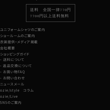
色から選ぶ
ベルト
柄から選ぶ
サスペンダー
送料 全国一律770円
スタイルから選ぶ
財布・名刺入れ
カジュアルシャツ
バッグ
7700円以上送料無料
定番シャツ
帽子
ストール・マフラー
ユニフォームシャツのご案内
グローブ
ショールームのご案内
衣装提供・メディア掲載
会社概要
ショッピングガイド
送料について
返品交換について
お買い物FAQ
お問い合わせ
ニュースメール
ozie/style コラム
ozie/Live
SNSのご案内