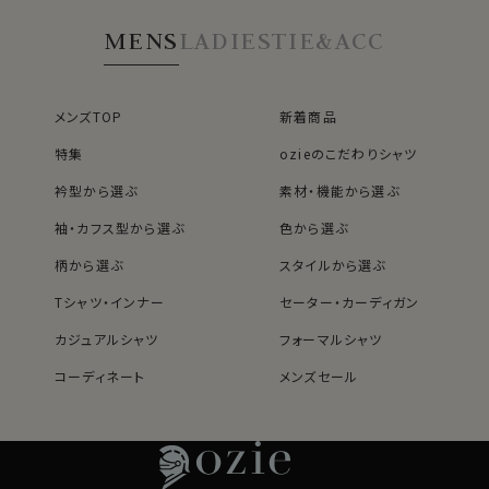
一ボタンあり・ポケ
めに設定。
ット無し・SALE
MENS
LADIES
TIE&ACC
裾をパンツイン＆アウトの両々で着用できるよう生産しま
した。
メンズTOP
新着商品
●コーディネートいろいろ、イタリアンワイドカラー
特集
ozieのこだわりシャツ
衿開きのきれいなノータイ専用オープンカラーのイタリア
ンワイドカラー。
衿型から選ぶ
素材・機能から選ぶ
袖・カフス型から選ぶ
色から選ぶ
カジュアルはもちろん、スーツやジャケットと合わせてビ
柄から選ぶ
スタイルから選ぶ
ジネスに、ストレッチ性があるのでゴルフやスポーツに、
Tシャツ・インナー
セーター・カーディガン
広範囲にコーディネイトできる人気のソフトストレッチシ
ャツです。
カジュアルシャツ
フォーマルシャツ
▲写真着用モデルの寸法/cm (Mサイズ着用)
コーディネート
メンズセール
レディースTOP
ネクタイ・アクセサリーTOP
新着商品
新着商品
身長：175 / B：89 /W：75 /裄丈：78
30303
特集
ネクタイ
素材・機能から選ぶ
ネクタイピン
60701s
衿型から選ぶ
ポケットチーフ
袖・カフス型から選ぶ
カフスボタン