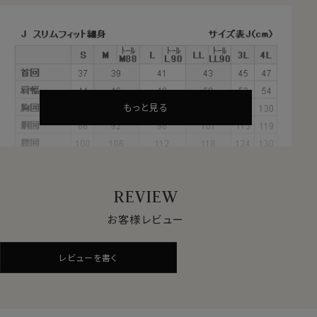
【 ワイドカラー 】【 ポケット無し 】
【 長袖 】
●ソフト＆ストレッチでノンストレス
サラッとした肌ざわりと柔らかな着心地。
ナチュラルなストレッチが、動きやすい。
見た目はきちんと見えてスマート、だけど着心地は楽でリ
もっと見る
ラックス。
オールシーズン快適なストレスフリーのシャツ。
サラッとした肌ざわりとソフト感が心地いい、やみつきに
なる新感覚ノーストレスシャツです。
REVIEW
●高級スーピマ綿＝CORCORAN（コーコラン）
お客様レビュー
+ALBINI紡績の糸を使用
繊維の長さが通常より長い綿（詳しくは繊維の長さが
レビューを書く
28.6mm以上の原綿）を超長綿といいます。
超長綿は世界の綿生産量のたった3％しかない希少性の
高いプレミアムコットンです。
その中の1種類がアメリカ南西部が産地のスーピマ綿で