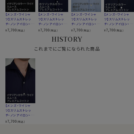
素材として形態安定性が抜群です。
第一ボタンあり
洗濯終了後は、すぐに洗濯機から取り出してしわを伸ば
キーパー
なし
し、ハンガーにかけて干すだけ。
【メンズ・ワイシャ
【メンズ・ワイシャ
【メンズ・ワイシャ
【メンズ・ワイシャ
前立て
裏前立て
ツ】スリムストレッ
ツ】スリムストレッ
ツ】スリムストレッ
ツ】スリムストレッ
これでアイロンがけは、ほぼ必要ありません。
チ・ノンアイロン・プ
チ・ノンアイロン・プ
チ・ノンアイロン・プ
チ・ノンアイロン・プ
後身頃
バックダーツ入り細身
たたんでも折りじわがつきづらく、しわになりにくいため、
レミアムコットン・ニ
レミアムコットン・ニ
レミアムコットン・ニ
レミアムコットン・ニ
7,700
7,700
7,700
7,700
ポケット
ポケットなし
¥
¥
¥
¥
(税込)
(税込)
(税込)
(税込)
出張や旅行にもおすすめです。
ット・イタリアンカラ
ット・ホリゾンタルカ
ット・イタリアンカラ
ット・イタリアンカラ
HISTORY
柄
無地
ー・ワイドカラー・第
ラー・ポケット無し・
ー・ワイドカラー・第
ー・ボタンダウン・第
一ボタンあり・ポケ
SALE
一ボタンあり・ポケ
一ボタンあり・ポケ
ラウンドカット・アジャスタブル
カフス
ット無し・SALE
これまでにご覧になられた商品
ット無し・SALE
ット無し・SALE
コンバーチブルカフス
●洗濯について
衿高
後3.8cm
ご家庭洗濯推奨（※必ず洗濯ネットを使用ください）
S-37・M-39･L-41･LL-43･3L-45･4L-47cm
クリーニングはお控えください（洗濯コースによっては、
サイズJ
トールサイズ M-88・L-90・LL-90cm
伸縮する場合があります）
全９サイズ
スタイル
スリムフィット 細身
生産国
中国
●スリムフィット
ウエストを絞ったバックダーツ入りのスリムなスタイル。
伸縮性と柔らかな感触が、体にフィットして快適でスタイ
▼スポット商品につき再入荷はございませんのでご了承
【メンズ・ワイシャ
ツ】スリムストレッ
リッシュな着こなしができます。
ください
チ・ノンアイロン・プ
ozieのラインナップでもっともスリムなシャツです。
レミアムコットン・ニ
7,700
¥
(税込)
ット・イタリアンカラ
ー・ワイドカラー・第
着丈に関しては通常のozieのシャツよりも着丈をやや短