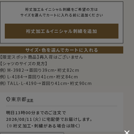
裄丈加工＆イニシャル刺繍をご希望の方は
サイズを選んでカートに入れる前に追加ください
裄丈加工＆イニシャル刺繍を追加
サイズ・色を選んでカートに入れる
【限定スポット商品】再入荷はございません
【シャツのサイズの見方】
例）M-3982→首回り39cm・裄丈82cm
例）L-4184→首回り41cm・裄丈84cm
例）TALL-L-4190→首回り41cm・裄丈90cm
東京都
変更
明日
13時00分
までのご注文で
2026/08/11（火）
に
宅配便
でお届けします。
（※裄丈加工・刺繍がある場合は除く）