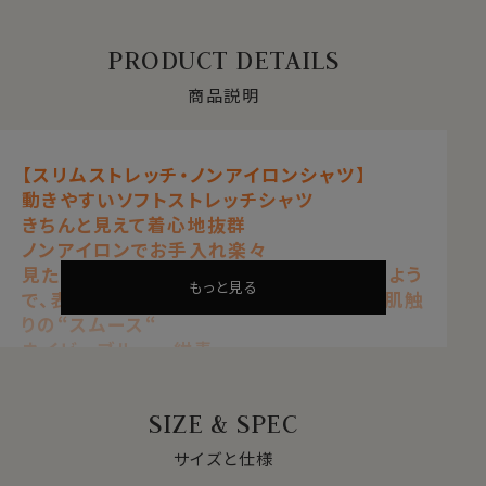
PRODUCT DETAILS
商品説明
【スリムストレッチ・ノンアイロンシャツ】
動きやすいソフトストレッチシャツ
きちんと見えて着心地抜群
ノンアイロンでお手入れ楽々
見た目はワイシャツの定番生地ブロードのよう
もっと見る
で、表も裏も凸凹感の無い非常に滑らかな肌触
りの“スムース“
ネイビーブルー 紺青
【 ストレッチ 】【 ノンアイロン 】【 ソフト 】
【 スリムフィット 】【 プレミアムコットン 】
SIZE & SPEC
【 綿100％・80番手双糸 】
【 ニット・スムース 】
サイズと仕様
【 イタリアンカラー/第一ボタンあり 】