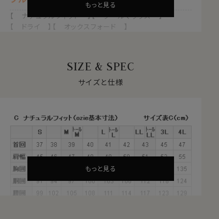
もっと見る
【 ナチュラルフィット 】【 クールマックス 】
【 ドライ 】【 オックスフォード 】
【 形態安定 】【 ワイドカラー 】
【 ポケット無し 】【 長袖 】
SIZE & SPEC
自然な風合いと快適性を両立する
クールマックス®ファブリックとは？
サイズと仕様
・汗や水分を吸い上げ、蒸発させる吸水速乾のドライ素材
・衣服内をドライに保ち、日常の快適な着心地をサポート
・シワになりにくい形態安定
・綿素材をブレンドすることで、自然な風合いを感じる素
材
これらの特長を備えた素材が、綿混のクールマックス®フ
ァブリックです。
もっと見る
夏は汗を冬は蒸れを発散、1年を通してドライな着心地
をサポートします。