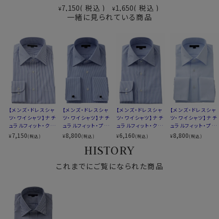
ドライ加工（吸湿速乾素材＝
れ、着心地のよさと、お手入れのしやすさを併せ持った上
7,150
税込
1,650
税込
¥
¥
素材
一緒に見られている商品
COOLMAX®ファブリック）
質なシャツに仕上がっています。
形態安定
素材名
オックスフォード
衿型
ワイドカラー
●クールマックス®エコメイド・ファイバー使用
キーパー
取り外し式
100％再生ペットボトル素材から作られたクールマック
前立て
表前立て
ス®エコメイド・ファイバーを使用。
後身頃
バックダーツ入り
ドライで快適な着心地を提供するとともに、環境にも配
ポケット
ポケットなし
慮したサスティナブル素材です。
柄
ストライプ
【メンズ・ドレスシャ
【メンズ・ドレスシャ
【メンズ・ドレスシャ
【メンズ・ドレスシャ
ラウンドカット
ツ・ワイシャツ】ナチ
ツ・ワイシャツ】ナチ
ツ・ワイシャツ】ナチ
ツ・ワイシャツ】ナチ
カフス
アジャスタブル
●素材の違いで選ぶクールマックスシャツ
ュラルフィット・クー
ュラルフィット・プレ
ュラルフィット・クー
ュラルフィット・プレ
ルマックス・ドライ・
ミアムコットン・ブロ
ルマックス・オールシ
ミアムコットン・ダブ
7,150
8,800
6,160
8,800
コンバーチブルカフス
▼見た目や質感はよりナチュラルに、扱いやすさも欲しい
¥
¥
¥
¥
(税込)
(税込)
(税込)
(税込)
形態安定・ワイドカ
ード・ダブルカフス・
ーズン・ドライ・形態
ルカフス・形態安定・
衿高
前3.0cm 後4.6cm
方
HISTORY
ラー
ワイドカラー・ポケッ
安定・ワイドカラー・
ワイドカラー・ポケッ
S-37～LL-43・3L-45・4L-47cm
ト無し
SALE
ト無し
綿×ポリエステル混紡のクールマックス®ファブリック
これまでにご覧になられた商品
サイズC
トールM-88・L-90・LL-90cm
綿素材の風合いを活かしつつ、綿100％よりもシワになり
全１２サイズ
にくいバランス型素材です。
スタイル
ナチュラルフィット
生産国
中国
▼とにかくお手入れのしやすさを重視したい方
ポリエステル100％のクールマックス®オールシーズン・