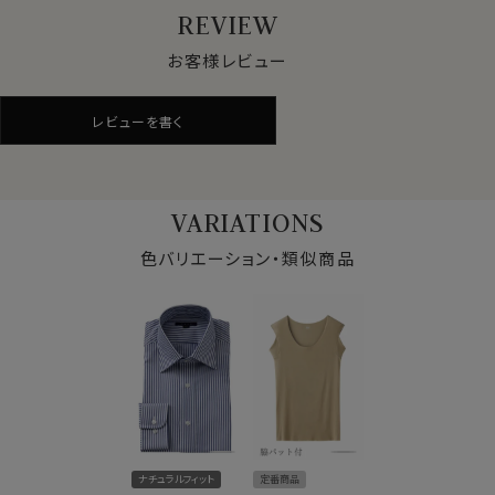
●ナチュラルな着用感を大切にした快適ドライ素材
REVIEW
汗や蒸れを発散させる吸水速乾素材に、綿をブレンド。綿
素材ならではの風合いをプラス。
お客様レビュー
ドライ感を保ちながらも、ナチュラルな素材感が特長で
す。
レビューを書く
機能性と見た目の自然さ、どちらも重視したい方に適し
た素材です。
また着用時だけでなく、洗濯後の乾きが早いのもドライ
機能のメリットです。
VARIATIONS
色バリエーション・類似商品
●形態安定でお手入れ楽
綿とポリエステルの混紡素材は、もともと洗濯後のお手
入れがしやすい特性を持っていますが、さらに形態安定
加工を施しています。
洗濯後もしわが残りにくく、しわが気になる場合でも簡
単なアイロンがけでご着用いただけます。
また、ソフト感や素材感を引き立てるため特殊処理を施
仕様表
したうえで形態安定加工を行っています。
ナチュラルフィット
定番商品
綿65％・ポリエステル35％
その結果、吸水速乾性に加え、光沢感・ソフト感にも優