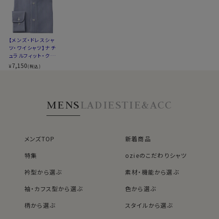
ファブリック
▼スポット商品につき再入荷はございませんのでご了承
シワになりにくい高い形態安定性と温調の高機能が特長
ください
です。
▼ナチュラルフィットとは？
ポリエステル100％・クールマックスはこちら→
後ろ身頃にダーツを入れて、ウエスト部分をやや絞ったス
【メンズ・ドレスシャ
ツ・ワイシャツ】ナチ
タイルです。
ュラルフィット・クー
＊クールマックス®（COOLMAX®）はThe LYCRA
適度に絞ったウエストラインは細すぎず、それでいてダボ
ルマックス・ドライ・
7,150
¥
Companyの商標です。
(税込)
つきのないシルエット。
形態安定・オックス
フォード・ワイドカラ
着心地を考え、細いだけのシャツとは一線を画したつくり
ー・ポケット無し
になっています。
●ポケット無し
MENS
LADIES
TIE&ACC
※43cm（LL）・45cm（3L）・47cm(4L)サイズにおいて
ドレッシーで洗練されたスマートシャツスタイル。
は絞りを若干ゆるくしております。 細さを気にせず一般的
欧米ではドレスシャツの標準であるポケットなしにて生
なサイズと同じ感覚でお選びください。
産しました。
メンズTOP
新着商品
特集
ozieのこだわりシャツ
●衿型について
衿型から選ぶ
素材・機能から選ぶ
タイドアップに最適なほどよい大きさのワイドカラーを選
択しました。
袖・カフス型から選ぶ
色から選ぶ
柄から選ぶ
スタイルから選ぶ