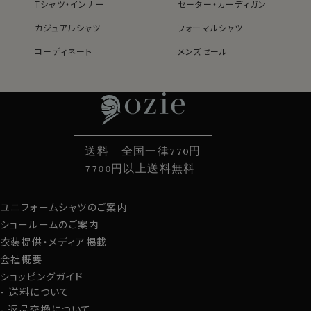
カフス部分はコンバーチブルカフスになっておりますの
Tシャツ・インナー
セーター・カーディガン
で、カフスボタンもご利用いただけます。
カジュアルシャツ
フォーマルシャツ
S-37～LL-43・3L-45･4L-47cm / トールM-88・L-90・
コーディネート
メンズセール
LL-90cm・全１２サイズにてご用意。(サイズ表C)
レディースTOP
ネクタイ・アクセサリーTOP
新着商品
新着商品
特集
ネクタイ
素材・機能から選ぶ
ネクタイピン
スポット商品につき再入荷はございませんのでご了承く
ださい。
衿型から選ぶ
ポケットチーフ
袖・カフス型から選ぶ
カフスボタン
21110
色から選ぶ
ベルト
柄から選ぶ
サスペンダー
送料 全国一律770円
スタイルから選ぶ
財布・名刺入れ
カジュアルシャツ
バッグ
7700円以上送料無料
定番シャツ
帽子
ストール・マフラー
ユニフォームシャツのご案内
グローブ
ショールームのご案内
衣装提供・メディア掲載
会社概要
ショッピングガイド
送料について
返品交換について