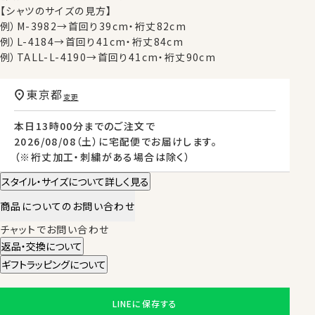
【シャツのサイズの見方】
例）M-3982→首回り39cm・裄丈82cm
例）L-4184→首回り41cm・裄丈84cm
例）TALL-L-4190→首回り41cm・裄丈90cm
東京都
変更
本日
13時00分
までのご注文で
2026/08/08（土）
に
宅配便
でお届けします。
（※裄丈加工・刺繍がある場合は除く）
スタイル・サイズについて詳しく見る
商品についてのお問い合わせ
チャットでお問い合わせ
返品・交換について
ギフトラッピングについて
LINEに保存する