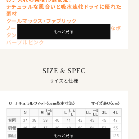
ナチュラルな風合いと吸水速乾ドライに優れた
素材
クールマックス・ファブリック
ノータイ＆タイドアップ両用OKのプレーンなボ
もっと見る
タンダウンシャツ
パープルピンク
【 ナチュラルフィット 】【 クールマックス 】
【 ドライ 】【 形態安定 】
【 ボタンダウン 】【 長袖 】
SIZE & SPEC
自然な風合いと快適性を両立する
サイズと仕様
クールマックス®ファブリックとは？
・汗や水分を吸い上げ、蒸発させる吸水速乾のドライ素材
・衣服内をドライに保ち、日常の快適な着心地をサポート
・シワになりにくい形態安定
・綿素材をブレンドすることで、自然な風合いを感じる素
材
これらの特長を備えた素材が、綿混のクールマックス®フ
もっと見る