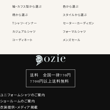
●スタイルについて
袖・カフス型から選ぶ
色から選ぶ
このシャツは、ウエストの背ダーツをなくしたナチュラル
フィット型。
柄から選ぶ
スタイルから選ぶ
後ろ身頃はボタンダウンの代表的ディティール、センター
ボックスプリーツにて生産しました。
Tシャツ・インナー
セーター・カーディガン
カジュアルシャツ
フォーマルシャツ
カフス部分はコンバーチブルカフスになっておりますの
コーディネート
メンズセール
で、カフスボタンもご利用いただけます。
レディースTOP
ネクタイ・アクセサリーTOP
新着商品
新着商品
特集
ネクタイ
素材・機能から選ぶ
ネクタイピン
S-37～LL-43・3L-45･4L-47cm / トールM-88・L-90・
LL-90cm・全１２サイズにてご用意。(サイズ表C)
衿型から選ぶ
ポケットチーフ
袖・カフス型から選ぶ
カフスボタン
色から選ぶ
ベルト
柄から選ぶ
サスペンダー
スポット商品につき再入荷はございませんのでご了承く
送料 全国一律770円
ださい。
スタイルから選ぶ
財布・名刺入れ
カジュアルシャツ
バッグ
7700円以上送料無料
40328
定番シャツ
帽子
ストール・マフラー
60701s
ユニフォームシャツのご案内
グローブ
ショールームのご案内
衣装提供・メディア掲載