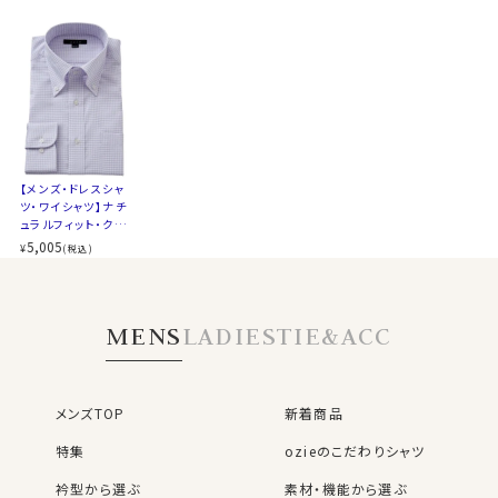
サイズC
トールM-88・L-90・LL-90cm
綿素材の風合いを活かしつつ、綿100％よりもシワになり
全１２サイズ
にくいバランス型素材です。
スタイル
ナチュラルフィット
生産国
中国
▼とにかくお手入れのしやすさを重視したい方
ポリエステル100％のクールマックス®オールシーズン・
ファブリック
▼スポット商品につき再入荷はございませんのでご了承
シワになりにくい高い形態安定性と温調の高機能が特長
ください
です。
【メンズ・ドレスシャ
▼ナチュラルフィットとは？
ツ・ワイシャツ】ナチ
ポリエステル100％・クールマックスはこちら→
このタイプは、後ろ身頃のセンターボックスプリーツによ
ュラルフィット・クー
る、太すぎず細すぎないナチュラルスリムなシルエット。
ルマックス・ドライ・
5,005
¥
(税込)
＊クールマックス®（COOLMAX®）はThe LYCRA
形態安定・ボタンダ
着心地を考え、細いだけのシャツとは一線を画したつくり
ウン・SALE
Companyの商標です。
になっています。
寸法は、背ダーツ入りと同じです。
MENS
LADIES
TIE&ACC
※43cm（LL）・45cm（3L）・47cm(4L)サイズにおいて
●衿型について
は絞りを若干ゆるくしております。 細さを気にせず一般的
衿には衿立ち・衿開きのよいロールの美しい、大きからず
なサイズと同じ感覚でお選びください。
小さからずの使い勝手のよいボタンダウン型を採用しま
メンズTOP
新着商品
した。
特集
ozieのこだわりシャツ
衿型から選ぶ
素材・機能から選ぶ