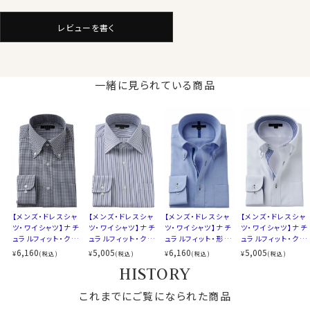
洗濯後もしわが残りにくく、しわが気になる場合でも簡
単なアイロンがけでご着用いただけます。
レビューを書く
仕様表
また、ソフト感や素材感を引き立てるため特殊処理を施
綿65％・ポリエステル35％
したうえで形態安定加工を行っています。
ドライ加工（吸湿速乾素材＝
その結果、吸水速乾性に加え、光沢感・ソフト感にも優
素材
一緒に見られている商品
COOLMAX®ファブリック）
れ、着心地のよさと、お手入れのしやすさを併せ持った上
形態安定
質なシャツに仕上がっています。
素材名
ドビーチェック
衿型
ボタンダウン
キーパー
なし
●クールマックス®エコメイド・ファイバー使用
前立て
表前立て
100％再生ペットボトル素材から作られたクールマック
センターボックスプリーツ
ス®エコメイド・ファイバーを使用。
後身頃
(背ダーツ入りではございません)
ドライで快適な着心地を提供するとともに、環境にも配
ポケット
ポケットあり
慮したサスティナブル素材です。
【メンズ・ドレスシャ
【メンズ・ドレスシャ
【メンズ・ドレスシャ
【メンズ・ドレスシャ
柄
織柄チェック
ツ・ワイシャツ】ナチ
ツ・ワイシャツ】ナチ
ツ・ワイシャツ】ナチ
ツ・ワイシャツ】ナチ
ュラルフィット・クー
ュラルフィット・クー
ュラルフィット・形態
ュラルフィット・クー
ラウンドカット
ルマックス・オールシ
ルマックス・ドライ・
安定・ドゥエボット
ルマックス・ドライ・
6,160
5,005
6,160
5,005
¥
¥
¥
¥
カフス
アジャスタブル
(税込)
(税込)
(税込)
(税込)
●素材の違いで選ぶクールマックスシャツ
ーズン・ドライ・形態
形態安定・ワイドカ
ーニ・ボタンダウン・
形態安定・ドゥエボ
HISTORY
コンバーチブルカフス
安定・ボタンダウン・
ラー・SALE
SALE
ットーニ・ボタンダウ
▼見た目や質感はよりナチュラルに、扱いやすさも欲しい
SALE
ン・SALE
衿高
前3.0cm 後4.5cm
方
これまでにご覧になられた商品
S-37～LL-43・3L-45・4L-47cm
綿×ポリエステル混紡のクールマックス®ファブリック