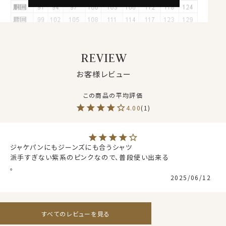
ァブリックです。
夏は汗を冬は蒸れを発散、1年を通してドライな着心地
をサポートします。
REVIEW
●ナチュラルな着用感を大切にした快適ドライ素材
汗や蒸れを発散させる吸水速乾素材に、綿をブレンド。綿
お客様レビュー
素材ならではの風合いをプラス。
ドライ感を保ちながらも、ナチュラルな素材感が特長で
す。
4.00
1
機能性と見た目の自然さ、どちらも重視したい方に適し
た素材です。
また着用時だけでなく、洗濯後の乾きが早いのもドライ
ジャケパンにもジーンズにも合うシャツ

機能のメリットです。
派手すぎない紫系のピンクなので、普段使い出来る

。
2025/06/12
●形態安定でお手入れ楽
綿とポリエステルの混紡素材は、もともと洗濯後のお手
入れがしやすい特性を持っていますが、さらに形態安定
すべてのレビューを見る
加工を施しています。