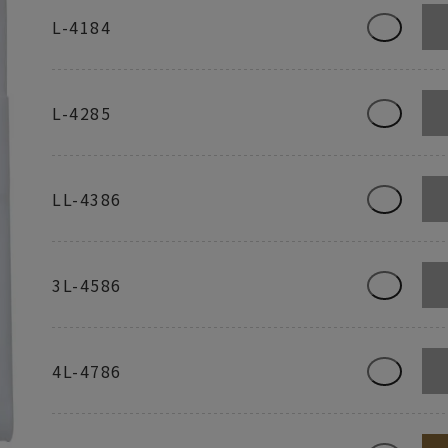
L-4184
L-4285
LL-4386
3L-4586
4L-4786