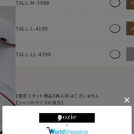
TALL-M-3988
TALL-L-4190
TALL-LL-4390
【限定スポット商品】再入荷はございません
【シャツのサイズの見方】
例）M-3982→首回り39cm・裄丈82cm
例）L-4184→首回り41cm・裄丈84cm
例）TALL-L-4190→首回り41cm・裄丈90cm