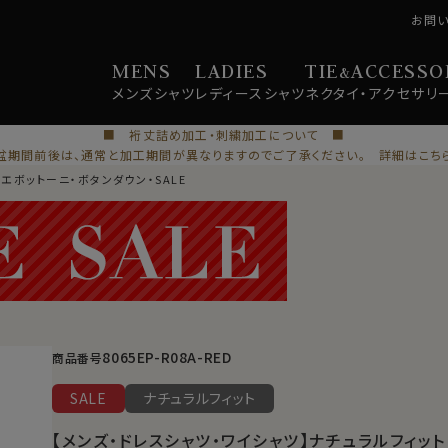
お問
MENS
LADIES
TIE
ACCESSO
&
メンズ
シャツ
レディース
シャツ
ネクタイ・
アクセサリ
■ 裄丈詰め加工・刺繍加工について ■
盆期間前後は、通常と加工期間が異なりますのでご了承ください。 詳細はこち
エボットーニ・ボタンダウン・SALE
8065EP-R08A-RED
商品番号
SALE
ナチュラルフィット
【メンズ・ドレスシャツ・ワイシャツ】ナチュラルフィット