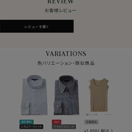
REVIEW
お客様レビュー
●通年快適な着用感を求める方へ
クールマックス®オールシーズン・ファブリックは、暑いと
レビューを書く
きにはドライに、寒いときには暖かい。
通年着用するビジネスシャツに適した素材です。
VARIATIONS
●サラッとしたドライ感と軽やかな着心地
肌離れのよいドライな着用感が持続。
色バリエーション・類似商品
汗を素早く発散、長時間の着用でもムレにくく、快適さを
保つ吸水速乾のドライ素材です。
また洗濯後の乾きが非常に早いのも、この高機能ドライ
の特徴です。
仕様表
●形態安定でお手入れが非常に楽
ポリエステル100％
着用時も洗濯後もシワになりにくい。
ドライ加工（吸湿速乾素材＝
素材
洗濯後もほぼノーアイロン。
COOLMAX®ファブリック）
送料無料
SALE
定番商品
できるだけお手入れを楽に済ませたい方に最適な、防し
形態安定
レギュラーフィット
ナチュラルフィット
1,650
税込
わ性に優れた生地です。
¥