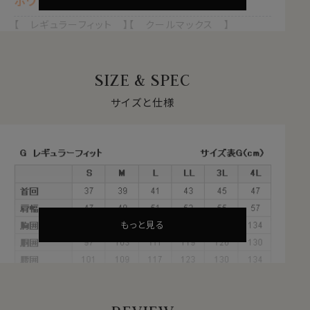
ホワイト 白
【 レギュラーフィット 】【 クールマックス 】
【 ドライ 】【 形態安定 】
【 スタンドカラー 】
【 長袖 】
SIZE & SPEC
1年を通して快適な着心地を支える
サイズと仕様
クールマックス®オールシーズン・ファブリックとは？
・暑いときにはドライに、寒いときには暖かい！オールシー
ズン快適な着心地
・汗や水分をすばやく吸い上げ、蒸発させる吸水速乾のド
ライ素材
・衣服内をドライに保ち、日常の快適な着心地をサポート
・シワになりにくい形態安定
・洗濯後の乾きも早く、ほぼノンアイロンでお手入れが楽
もっと見る
これらの特長を備えた高機能素材が、ポリエステル
100％のクールマックス®オールシーズン・ファブリック。
サラッとしていて、軽やかな新感覚シャツ。オールシーズ
ンテクノロジー！