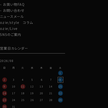
すめです。
お買い物FAQ
また昨今人気の高いカジュアルスーツやアクティブスー
お問い合わせ
ツのインナーにも最適です。
ニュースメール
ozie/style コラム
ozie/Live
カフス部分はコンバーチブルカフスになっておりますの
SNSのご案内
で、カフスボタンもご利用いただけます。
S-37～4L-47cm /トールサイズ M-88・L-90cm・全８
営業日カレンダー
サイズにてご用意。(サイズ表G)
2026/08
スポット商品につき再入荷はございませんのでご了承く
ださい。
日
月
火
水
木
金
土
1
40307
2
3
4
5
6
7
8
9
10
11
12
13
14
15
16
17
18
19
20
21
22
23
24
25
26
27
28
29
30
31