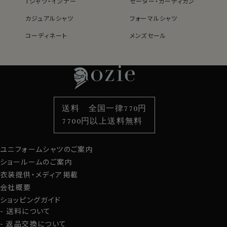
綿の風合いを活かしつつ、綿100％よりもシワになりにく
Tシャツ・インナー
セーター・カーディガン
いバランス型素材です。
カジュアルシャツ
フォーマルシャツ
綿×ポリエステル混紡・クールマックスはこちら→
コーディネート
メンズセール
レディースTOP
ネクタイ・アクセサリーTOP
新着商品
新着商品
＊クールマックス®（COOLMAX®）はThe LYCRA
Companyの商標です。
特集
ネクタイ
素材・機能から選ぶ
ネクタイピン
衿型から選ぶ
ポケットチーフ
袖・カフス型から選ぶ
カフスボタン
●衿型について
色から選ぶ
ベルト
柄から選ぶ
サスペンダー
折り返しがなく、首に沿って立っている衿型。
送料 全国一律770円
立衿ともいいます。
スタイルから選ぶ
財布・名刺入れ
カジュアルシャツ
バッグ
7700円以上送料無料
市場で減りつつある衿型で、希少性の高いスタンドカラ
定番シャツ
帽子
ストール・マフラー
ーシャツ。
オジエではドレスシャツ用の上質生地を使用し、上品に
ユニフォームシャツのご案内
グローブ
仕上げました。
ショールームのご案内
衣装提供・メディア掲載
会社概要
通常のジャケットはもちろんのこと、スタンドカラーやマオ
ショッピングガイド
カラーのジャケットとの相性は抜群。
送料について
シャツ1枚にウールパンツやチノパンツ、ジーンズといった
返品交換について
ボトムスと合わせたドレスダウンした組み合わせもおす