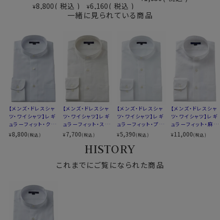
素材名
カルゼ
8,800
税込
6,160
税込
¥
¥
（形態安定性＝W＆W性4級前後）
衿型
スタンドカラー
一緒に見られている商品
キーパー
なし
前立て
裏前立て
●しわを残しにくくするozieおすすめのお手入れ方法
ポケット
ポケットあり
クールマックス®オールシーズン・ファブリックは、形態安
柄
織柄無地
定性により、日々のお手入れが非常に楽。
袖
長袖
お手入れ方法は全シャツ共通ですが、特に本製品は下記
ラウンドカット
方法でお手入れする事で、洗濯後のお手入れが楽になり
カフス
アジャスタブル
ます。
コンバーチブルカフス
【メンズ・ドレスシャ
【メンズ・ドレスシャ
【メンズ・ドレスシャ
【メンズ・ドレスシャ
衿高
前2.7cm 後3.3cm
ツ・ワイシャツ】レギ
・洗濯ネットに入れ、脱水は短めに設定（1分以内を目安
ツ・ワイシャツ】レギ
ツ・ワイシャツ】レギ
ツ・ワイシャツ】レギ
S-37～4L-47cm
ュラーフィット・クー
ュラーフィット・スタ
ュラーフィット・プレ
ュラーフィット・麻リ
に）。生地への負担が少なく、シワも残りにくくなります。
サイズG
トールサイズ M-88・L-90cm
ルマックス・オールシ
ンドカラー
ミアムコットン・形態
ネン・スタンドカラ
8,800
7,700
5,390
11,000
¥
¥
¥
¥
(税込)
(税込)
(税込)
(税込)
・洗濯後はできるだけ早めに取り出し、軽くはたいてシワ
ーズン・ドライ・形態
安定・スタンドカラ
ー
全８サイズ
HISTORY
安定・オックスフォー
ー・SALE
を伸ばして干す。
スタイル
レギュラーフィット
ド・スタンドカラー
・形を整えて干すことで、ほぼノーアイロンでご着用いた
生産国
中国
これまでにご覧になられた商品
だけます。
※しわの出方は洗濯環境や干し方により異なります。
▼スポット商品につき再入荷はございませんのでご了承
ください
忙しい日常の中でも、「洗って、干して、そのまま着られ
る」