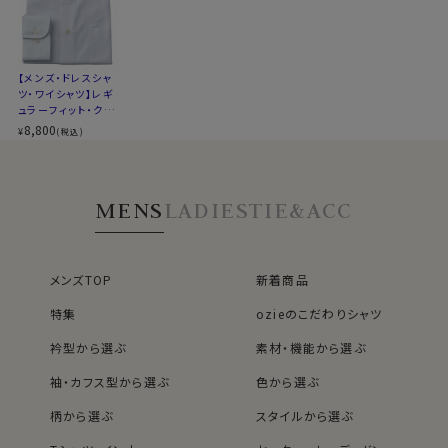
そんな扱いやすさを目指した素材です。
●クールマックス®エコメイド・ファイバー使用
【メンズ・ドレスシャ
ツ・ワイシャツ】レギ
100％再生ペットボトル素材から作られたクールマック
ュラーフィット・クー
ス®エコメイド・ファイバーを使用。
ルマックス・オールシ
8,800
¥
(税込)
ドライで快適な着心地を提供するとともに、環境にも配
ーズン・ドライ・形態
安定・スタンドカラ
慮したサスティナブル素材です。
ー
MENS
LADIES
TIE&ACC
●素材の違いで選ぶクールマックスシャツ
▼とにかくお手入れのしやすさを重視したい方
ポリエステル100％のクールマックス®オールシーズン・
メンズTOP
新着商品
ファブリック
特集
ozieのこだわりシャツ
シワになりにくい高い形態安定性と温調の高機能が特長
です。
衿型から選ぶ
素材・機能から選ぶ
袖・カフス型から選ぶ
色から選ぶ
▼見た目や質感はよりナチュラルに、扱いやすさも欲しい
方
柄から選ぶ
スタイルから選ぶ
綿×ポリエステル混紡のクールマックス®ファブリック