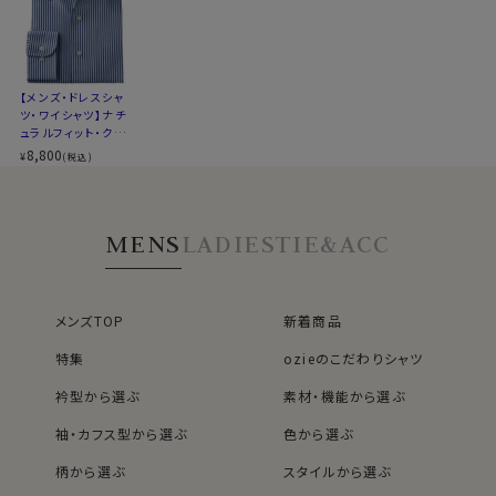
▼スポット商品につき再入荷はございませんのでご了承
●クールマックス®エコメイド・ファイバー使用
ください
100％再生ペットボトル素材から作られたクールマック
【メンズ・ドレスシャ
▼ナチュラルフィットとは？
ツ・ワイシャツ】ナチ
ス®エコメイド・ファイバーを使用。
後ろ身頃にダーツを入れて、ウエスト部分をやや絞ったス
ュラルフィット・クー
ドライで快適な着心地を提供するとともに、環境にも配
タイルです。
ルマックス・オールシ
8,800
¥
(税込)
慮したサスティナブル素材です。
ーズン・ドライ・形態
適度に絞ったウエストラインは細すぎず、それでいてダボ
安定・ブロード・イタ
つきのないシルエット。
リアンカラー・ボタ
ンダウン・スキッパ
着心地を考え、細いだけのシャツとは一線を画したつくり
MENS
LADIES
TIE&ACC
ー・第一ボタン無し
●素材の違いで選ぶクールマックスシャツ
になっています。 ※43cm（LL）・45cm（3L）・
▼とにかくお手入れのしやすさを重視したい方
47cm(4L)サイズにおいては絞りを若干ゆるくしておりま
ポリエステル100％のクールマックス®オールシーズン・
す。 細さを気にせず一般的なサイズと同じ感覚でお選び
ファブリック
ください。
メンズTOP
新着商品
シワになりにくい高い形態安定性と温調の高機能が特長
特集
ozieのこだわりシャツ
です。
衿型から選ぶ
素材・機能から選ぶ
▼見た目や質感はよりナチュラルに、扱いやすさも欲しい
袖・カフス型から選ぶ
色から選ぶ
方
綿×ポリエステル混紡のクールマックス®ファブリック
柄から選ぶ
スタイルから選ぶ
綿の風合いを活かしつつ、綿100％よりもシワになりにく