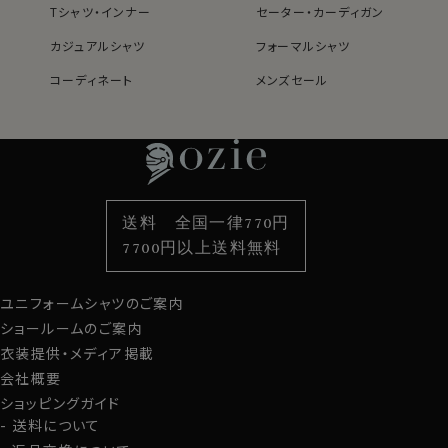
いバランス型素材です。
Tシャツ・インナー
セーター・カーディガン
綿×ポリエステル混紡・クールマックスはこちら→
カジュアルシャツ
フォーマルシャツ
＊クールマックス®（COOLMAX®）はThe LYCRA
コーディネート
メンズセール
Companyの商標です。
レディースTOP
ネクタイ・アクセサリーTOP
新着商品
新着商品
特集
ネクタイ
素材・機能から選ぶ
ネクタイピン
●スキッパータイプのイタリアンカラーシャツ
衿型から選ぶ
ポケットチーフ
袖・カフス型から選ぶ
カフスボタン
このシャツは衿と前立ての裏部分がオープンカラーのよ
色から選ぶ
ベルト
柄から選ぶ
サスペンダー
うに縫い目がなく、1枚の生地でつながって出来ている、
送料 全国一律770円
衿開きのいいノーネクタイ専用シャツ。
スタイルから選ぶ
財布・名刺入れ
カジュアルシャツ
バッグ
7700円以上送料無料
衿がきれいに開くように第2ボタンの位置を少し下げてい
定番シャツ
帽子
ストール・マフラー
ます。
ユニフォームシャツのご案内
グローブ
さらに一番上にボタンのないスキッパータイプにて生産。
ショールームのご案内
衿高をやや高くすることにより、より一層衿のロールが大
衣装提供・メディア掲載
きく出るよう、また衿元がよりきれいに開くように仕上げ
会社概要
ました。
ショッピングガイド
ノーネクタイ専用のややカジュアル度の高い商品であり
送料について
ながら、非常にエレガントなシャツです。