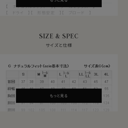
【 ナチュラルフィット 】【 クールマックス 】
【 ドライ 】【 形態安定 】【 ブロード 】
【 イタリアンカラー/スキッパータイプ 】
【 ボタンダウン 】【 長袖 】
SIZE & SPEC
1年を通して快適な着心地を支える
クールマックス®オールシーズン・ファブリックとは？
サイズと仕様
・暑いときにはドライに、寒いときには暖かい！オールシー
ズン快適な着心地
・汗や水分をすばやく吸い上げ、蒸発させる吸水速乾のド
ライ素材
・衣服内をドライに保ち、日常の快適な着心地をサポート
・シワになりにくい形態安定
・洗濯後の乾きも早く、ほぼノンアイロンでお手入れが楽
もっと見る
これらの特長を備えた高機能素材が、ポリエステル
100％のクールマックス®オールシーズン・ファブリック。
サラッとしていて、軽やかな新感覚シャツ。オールシーズ
ンテクノロジー！