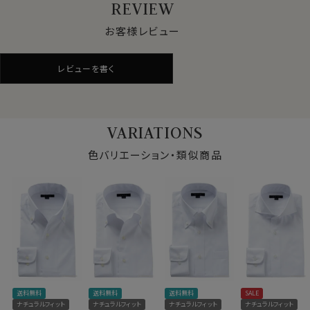
REVIEW
●通年快適な着用感を求める方へ
お客様レビュー
クールマックス®オールシーズン・ファブリックは、暑いと
きにはドライに、寒いときには暖かい。
レビューを書く
通年着用するビジネスシャツに適した素材です。
●サラッとしたドライ感と軽やかな着心地
VARIATIONS
肌離れのよいドライな着用感が持続。
汗を素早く発散、長時間の着用でもムレにくく、快適さを
色バリエーション・類似商品
保つ吸水速乾のドライ素材です。
また洗濯後の乾きが非常に早いのも、この高機能ドライ
の特徴です。
●形態安定でお手入れが非常に楽
着用時も洗濯後もシワになりにくい。
洗濯後もほぼノーアイロン。
仕様表
できるだけお手入れを楽に済ませたい方に最適な、防し
送料無料
送料無料
送料無料
SALE
ポリエステル100％
わ性に優れた生地です。
ナチュラルフィット
ナチュラルフィット
ナチュラルフィット
ナチュラルフィット