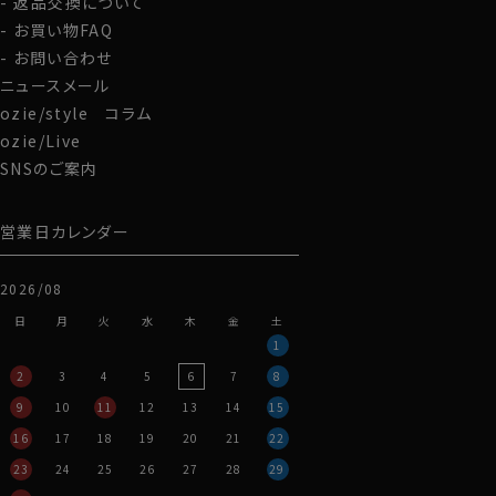
返品交換について
ノーネクタイのビジカジスタイルや、在宅・出勤といった
テレワークスタイルにうってつけのシャツといえるでしょ
お買い物FAQ
う。
お問い合わせ
WEBミーティングの画面映えも抜群です！
ニュースメール
ozie/style コラム
また結婚式の二次会等ノーネクタイで臨むフォーマルや
ozie/Live
パーティーシーンに特におすすめです。
SNSのご案内
アクセントとして首周りにアスコットタイなどを巻くと、よ
りいっそうエレガンス度UPです。
営業日カレンダー
カフス部分はシングルカフスですが、コンバーチブルカフ
2026/08
ス仕様になっておりますので、カフスボタンもご利用いた
だけます。
日
月
火
水
木
金
土
1
S-37～LL-43・3L-45･4L-47cm / トールM-88・L-90・
2
3
4
5
6
7
8
LL-90cm・全１２サイズにてご用意。(サイズ表C)
9
10
11
12
13
14
15
16
17
18
19
20
21
22
スポット商品につき再入荷はございませんのでご了承く
ださい。
23
24
25
26
27
28
29
40704