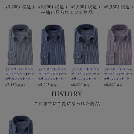
ドライ加工
（形態安定性＝W＆W性4級前後）
素材
8,800
税込
8,800
税込
8,800
税込
6,160
税込
¥
¥
¥
¥
（吸湿速乾素材＝COOLMAX®ファブリック）
一緒に見られている商品
形態安定
素材名
ブロード
●しわを残しにくくするozieおすすめのお手入れ方法
イタリアンカラー（ワンピースカラー）
クールマックス®オールシーズン・ファブリックは、形態安
衿型
スキッパータイプ
定性により、日々のお手入れが非常に楽。
ボタンダウン
お手入れ方法は全シャツ共通ですが、特に本製品は下記
キーパー
なし
方法でお手入れする事で、洗濯後のお手入れが楽になり
前立て
裏前立て
ます。
後身頃
バックダーツ入り
ポケット
ポケットあり
・洗濯ネットに入れ、脱水は短めに設定（1分以内を目安
【メンズ・ドレスシャ
【メンズ・ドレスシャ
【メンズ・ドレスシャ
【メンズ・ドレスシャ
柄
ストライプ
に）。生地への負担が少なく、シワも残りにくくなります。
ツ・ワイシャツ】ナチ
ツ・ワイシャツ】ナチ
ツ・ワイシャツ】ナチ
ツ・ワイシャツ】ナチ
ュラルフィット・クー
ュラルフィット・クー
ュラルフィット・クー
ュラルフィット・クー
ラウンドカット
・洗濯後はできるだけ早めに取り出し、軽くはたいてシワ
ルマックス・ドライ・
ルマックス・ドライ・
ルマックス・オールシ
ルマックス・オールシ
7,150
5,005
8,800
8,800
¥
¥
¥
¥
(税込)
(税込)
(税込)
(税込)
カフス
アジャスタブル
を伸ばして干す。
形態安定・イタリア
形態安定・ブロー
ーズン・ドライ・形態
ーズン・ドライ・形態
HISTORY
コンバーチブルカフス
ンカラー・ボタンダ
ド・イタリアンカラ
安定・イタリアンカ
安定・ブロード・イタ
・形を整えて干すことで、ほぼノーアイロンでご着用いた
ウン・スキッパー・第
ー・ボタンダウン・ス
ラー・ボタンダウン・
リアンカラー・ボタ
衿高
後5.0cm
だけます。
一ボタン無し
これまでにご覧になられた商品
キッパー・第一ボタ
第一ボタンあり
ンダウン・スキッパ
S-37～LL-43・3L-45･4L-47cm
※しわの出方は洗濯環境や干し方により異なります。
ン無し・SALE
ー・第一ボタン無し
サイズC
トールM-88・L-90・LL-90cm
全１２サイズ
忙しい日常の中でも、「洗って、干して、そのまま着られ
スタイル
ナチュラルフィット
る」
生産国
中国
そんな扱いやすさを目指した素材です。