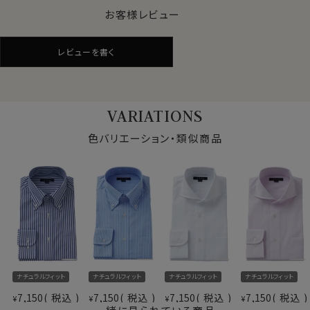
●ナチュラルな着用感を大切にした快適ドライ素材
お客様レビュー
汗や蒸れを発散させる吸水速乾素材に、綿をブレンド。綿
素材ならではの風合いをプラス。
レビューを書く
ドライ感を保ちながらも、ナチュラルな素材感が特長で
す。
機能性と見た目の自然さ、どちらも重視したい方に適し
た素材です。
VARIATIONS
また着用時だけでなく、洗濯後の乾きが早いのもドライ
機能のメリットです。
色バリエーション・類似商品
●形態安定でお手入れ楽
綿とポリエステルの混紡素材は、もともと洗濯後のお手
入れがしやすい特性を持っていますが、さらに形態安定
加工を施しています。
洗濯後もしわが残りにくく、しわが気になる場合でも簡
単なアイロンがけでご着用いただけます。
仕様表
ナチュラルフィット
ナチュラルフィット
ナチュラルフィット
ナチュラルフィット
綿65％・ポリエステル35％
また、ソフト感や素材感を引き立てるため特殊処理を施
ドライ加工(吸湿速乾素材＝
7,150
税込
7,150
税込
7,150
税込
7,150
税込
したうえで形態安定加工を行っています。
¥
¥
¥
¥
素材