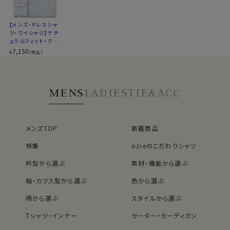
ファブリック
▼スポット商品につき再入荷はございませんのでご了承
シワになりにくい高い形態安定性と温調の高機能が特長
ください
【メンズ・ドレスシャ
です。
ツ・ワイシャツ】ナチ
▼ナチュラルフィットとは？
ュラルフィット・クー
ポリエステル100％・クールマックスはこちら→
後ろ身頃にダーツを入れて、ウエスト部分をやや絞ったス
ルマックス・ドライ・
7,150
¥
(税込)
タイルです。
形態安定・イタリア
＊クールマックス®（COOLMAX®）はThe LYCRA
ンカラー・ボタンダ
適度に絞ったウエストラインは細すぎず、それでいてダボ
ウン・スキッパー・第
Companyの商標です。
つきのないシルエット。
一ボタン無し
MENS
LADIES
TIE&ACC
着心地を考え、細いだけのシャツとは一線を画したつくり
になっています。
●スキッパータイプのイタリアンカラーシャツ
※43cm（LL）・45cm（3L）・47cm(4L)サイズにおいて
このシャツは衿と前立ての裏部分がオープンカラーのよ
は絞りを若干ゆるくしております。 細さを気にせず一般的
メンズTOP
新着商品
うに縫い目がなく、1枚の生地でつながって出来ている、
なサイズと同じ感覚でお選びください。
衿開きのいいノーネクタイ専用シャツ。
特集
ozieのこだわりシャツ
衿がきれいに開くように第2ボタンの位置を少し下げてい
衿型から選ぶ
素材・機能から選ぶ
ます。
袖・カフス型から選ぶ
色から選ぶ
さらに一番上にボタンのないスキッパータイプにて生産。
柄から選ぶ
スタイルから選ぶ
衿高をやや高くすることにより、より一層衿のロールが大
きく出るよう、また衿元がよりきれいに開くように仕上げ
Tシャツ・インナー
セーター・カーディガン
ました。