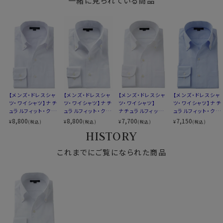
一緒に見られている商品
COOLMAX®ファブリック)
その結果、吸水速乾性に加え、光沢感・ソフト感にも優
形態安定
れ、着心地のよさと、お手入れのしやすさを併せ持った上
素材名
ドビー
質なシャツに仕上がっています。
イタリアンカラー(ワンピースカラー)
衿型
スキッパータイプ
ボタンダウン
●クールマックス®エコメイド・ファイバー使用
キーパー
なし
100％再生ペットボトル素材から作られたクールマック
前立て
裏前立て
ス®エコメイド・ファイバーを使用。
後身頃
バックダーツ入り
ドライで快適な着心地を提供するとともに、環境にも配
【メンズ・ドレスシャ
【メンズ・ドレスシャ
【メンズ・ドレスシャ
【メンズ・ドレスシャ
ポケット
ポケットあり
慮したサスティナブル素材です。
ツ・ワイシャツ】ナチ
ツ・ワイシャツ】ナチ
ツ・ワイシャツ】
ツ・ワイシャツ】ナチ
柄
織柄無地
ュラルフィット・クー
ュラルフィット・クー
ナチュラルフィット・
ュラルフィット・クー
ルマックス・オールシ
ルマックス・オールシ
プレミアムコットン・
ルマックス・ドライ・
8,800
8,800
7,700
7,150
ラウンドカット
¥
¥
¥
¥
(税込)
(税込)
(税込)
(税込)
ーズン・ドライ・形態
ーズン・ドライ・形態
オックスフォード・形
形態安定・イタリア
カフス
アジャスタブル
●素材の違いで選ぶクールマックスシャツ
HISTORY
安定・イタリアンカ
安定・オックスフォー
態安定・綿100%・
ンカラー・ボタンダ
コンバーチブルカフス
ラー・ボタンダウン・
ド・イタリアンカラ
イタリアンカラー・
ウン・スキッパー・第
▼見た目や質感はよりナチュラルに、扱いやすさも欲しい
スキッパー・第一ボ
これまでにご覧になられた商品
ー・ボタンダウン・ス
ボタンダウン・スキッ
一ボタン無し
衿高
後5.0cm
方
タン無し
キッパー・第一ボタ
パー・第一ボタン無
S-37～LL-43・3L-45・4L-47cm
綿×ポリエステル混紡のクールマックス®ファブリック
ン無し
し
サイズC
トールM-88・L-90・LL-90cm
綿素材の風合いを活かしつつ、綿100％よりもシワになり
全１２サイズ
にくいバランス型素材です。
スタイル
ナチュラルフィット
生産国
中国
▼とにかくお手入れのしやすさを重視したい方
ポリエステル100％のクールマックス®オールシーズン・