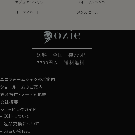
カジュアルシャツ
フォーマルシャツ
ノーネクタイ専用のややカジュアル度の高い商品であり
コーディネート
メンズセール
ながら、非常にエレガントなシャツです。
レディースTOP
ネクタイ・アクセサリーTOP
新着商品
新着商品
ノーネクタイのクールビズスタイルや、在宅・出勤といっ
特集
ネクタイ
素材・機能から選ぶ
ネクタイピン
たテレワークスタイルにうってつけのシャツといえるでし
ょう。
衿型から選ぶ
ポケットチーフ
袖・カフス型から選ぶ
カフスボタン
WEBミーティングの画面映えも抜群です！
色から選ぶ
ベルト
柄から選ぶ
サスペンダー
送料 全国一律770円
スタイルから選ぶ
財布・名刺入れ
カジュアルシャツ
バッグ
カフス部分はコンバーチブルカフスになっておりますの
7700円以上送料無料
定番シャツ
帽子
ストール・マフラー
で、カフスボタンもご利用いただけます。
ユニフォームシャツのご案内
グローブ
スポット商品につき再入荷はございませんのでご了承く
ショールームのご案内
ださい。
衣装提供・メディア掲載
60312
会社概要
ショッピングガイド
送料について
返品交換について
お買い物FAQ