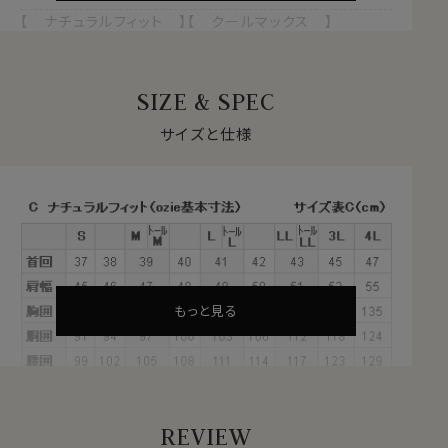
【 ナチュラルフィット 】【 クールマックス 】
【 ドライ 】【 形態安定 】
【 イタリアンカラー/スキッパータイプ 】
【 ボタンダウン 】
SIZE & SPEC
【 第一ボタン無し 】【 長袖 】
サイズと仕様
自然な風合いと快適性を両立する
クールマックス®ファブリックとは？
・汗や水分を吸い上げ、蒸発させる吸水速乾のドライ素材
・衣服内をドライに保ち、日常の快適な着心地をサポート
・シワになりにくい形態安定
・綿素材をブレンドすることで、自然な風合いを感じる素
材
もっと見る
これらの特長を備えた素材が、綿混のクールマックス®フ
ァブリックです。
夏は汗を冬は蒸れを発散、1年を通してドライな着心地
をサポートします。
REVIEW