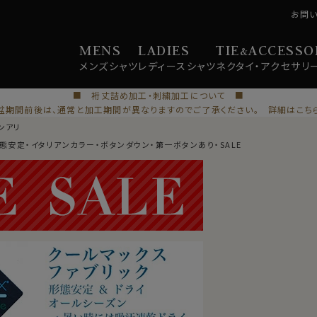
お問
MENS
LADIES
TIE
ACCESSO
&
メンズ
シャツ
レディース
シャツ
ネクタイ・
アクセサリ
■ 裄丈詰め加工・刺繍加工について ■
盆期間前後は、通常と加工期間が異なりますのでご了承ください。 詳細はこち
ンアリ
形態安定・イタリアンカラー・ボタンダウン・第一ボタンあり・SALE