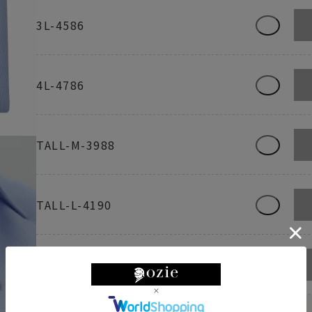
3L-4586
4L-4786
TALL-M-3988
TALL-L-4190
TALL-LL-4390