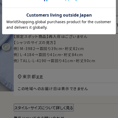
おかげさまで完売しました。有難うございま
【限定スポット商品】再入荷はございません
【シャツのサイズの見方】
例）M-3982→首回り39cm・裄丈82cm
例）L-4184→首回り41cm・裄丈84cm
例）TALL-L-4190→首回り41cm・裄丈90cm
東京都
変更
この地域へのお届け日は表示できません
スタイル・サイズについて詳しく見る
商品についてのお問い合わせ