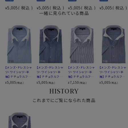
＝COOLMAX®ファブリック）
その結果、吸水速乾性に加え、光沢感・ソフト感にも優
5,005
税込
5,005
税込
5,005
税込
5,005
税込
¥
¥
¥
¥
形態安定
れ、着心地のよさと、お手入れのしやすさを併せ持った上
一緒に見られている商品
素材名
ブロード
質なシャツに仕上がっています。
イタリアンカラー（ワンピースカラー）
ボタンダウン
衿型
第一ボタンあり
●クールマックス®エコメイド・ファイバー使用
クレリック
100％再生ペットボトル素材から作られたクールマック
キーパー
なし
ス®エコメイド・ファイバーを使用。
前立て
裏前立て
ドライで快適な着心地を提供するとともに、環境にも配
後身頃
バックダーツ入り
慮したサスティナブル素材です。
ポケット
ポケットあり
【メンズ・ドレスシャ
【メンズ・ドレスシャ
【メンズ・ドレスシャ
【メンズ・ドレスシャ
ツ・ワイシャツ・半
ツ・ワイシャツ・半
ツ・ワイシャツ・半
ツ・ワイシャツ・半
柄
ストライプ
袖】ナチュラルフィッ
袖】ナチュラルフィッ
袖】ナチュラルフィッ
袖】ナチュラルフィッ
袖
半袖（袖口-折り返し仕上げ）
●素材の違いで選ぶクールマックスシャツ
ト・クールマックス・
ト・クールマックス・
ト・クールマックス・
ト・クールマックス・
5,005
5,005
7,150
5,005
¥
¥
¥
¥
(税込)
(税込)
(税込)
(税込)
ドライ・形態安定・オ
ドライ・形態安定・ブ
ドライ・形態安定・イ
ドライ・形態安定・ブ
衿高
後4.2cm
▼見た目や質感はよりナチュラルに、扱いやすさも欲しい
HISTORY
ックスフォード・イタ
ロード・イタリアンカ
タリアンカラー・ボ
ロード・イタリアンカ
S-37・M-39・L-41cm
方
リアンカラー・ボタ
ラー・ボタンダウン・
タンダウン・クレリッ
ラー・ワイドカラー・
サイズC
LL-43・3L-45・4L-47cm
綿×ポリエステル混紡のクールマックス®ファブリック
ンダウン・クレリッ
これまでにご覧になられた商品
スキッパー・第一ボ
ク・第一ボタンあり
クレリック・第一ボ
ク・第一ボタンあり・
タン無し・クレリッ
タンあり・SALE
全６サイズ
綿素材の風合いを活かしつつ、綿100％よりもシワになり
SALE
ク・SALE
スタイル
ナチュラルフィット
にくいバランス型素材です。
生産国
中国
▼とにかくお手入れのしやすさを重視したい方