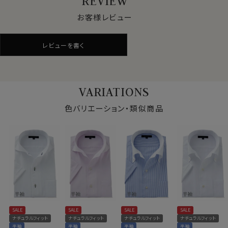
REVIEW
●ナチュラルな着用感を大切にした快適ドライ素材
お客様レビュー
汗や蒸れを発散させる吸水速乾素材に、綿をブレンド。綿
素材ならではの風合いをプラス。
レビューを書く
ドライ感を保ちながらも、ナチュラルな素材感が特長で
す。
機能性と見た目の自然さ、どちらも重視したい方に適し
た素材です。
VARIATIONS
また着用時だけでなく、洗濯後の乾きが早いのもドライ
機能のメリットです。
色バリエーション・類似商品
●形態安定でお手入れ楽
綿とポリエステルの混紡素材は、もともと洗濯後のお手
入れがしやすい特性を持っていますが、さらに形態安定
加工を施しています。
洗濯後もしわが残りにくく、しわが気になる場合でも簡
仕様表
単なアイロンがけでご着用いただけます。
綿65％
SALE
SALE
SALE
SALE
ポリエステル35％
また、ソフト感や素材感を引き立てるため特殊処理を施
ナチュラルフィット
ナチュラルフィット
ナチュラルフィット
ナチュラルフィット
素材
ドライ加工（吸湿速乾素材
したうえで形態安定加工を行っています。
半袖
半袖
半袖
半袖