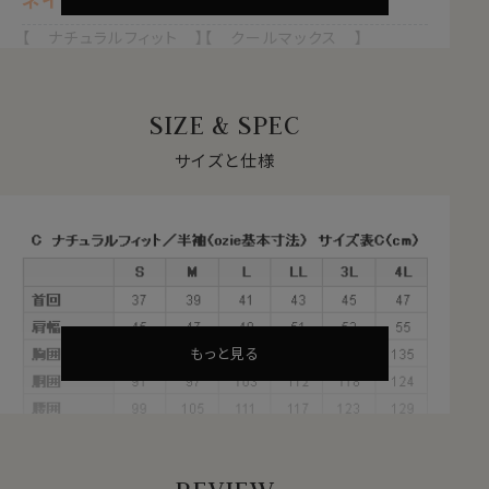
ネイビーブルー 紺青
【 ナチュラルフィット 】【 クールマックス 】
【 ドライ 】【 形態安定 】【 ブロード 】
【 クレリック 】
【 イタリアンカラー/第一ボタンあり 】
SIZE & SPEC
【 ボタンダウン 】【 半袖 】
サイズと仕様
自然な風合いと快適性を両立する
クールマックス®ファブリックとは？
・汗や水分を吸い上げ、蒸発させる吸水速乾のドライ素材
・衣服内をドライに保ち、日常の快適な着心地をサポート
・シワになりにくい形態安定
・綿素材をブレンドすることで、自然な風合いを感じる素
材
もっと見る
これらの特長を備えた素材が、綿混のクールマックス®フ
ァブリックです。
夏は汗を冬は蒸れを発散、1年を通してドライな着心地
をサポートします。