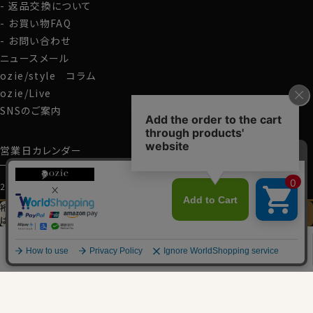
返品交換について
細さを気にせず一般的なLL・3L・4Lサイズと同じ感覚で
お買い物FAQ
お選びください。
お問い合わせ
ニュースメール
S-37・M-39・L-41・LL-43・3L-45・4L-47cm・全６サイ
ozie/style コラム
ズにてご用意。(サイズ表C)
ozie/Live
SNSのご案内
スポット商品につき再入荷はございませんのでご了承く
ださい。
営業日カレンダー
50424
60805s
2026/08
日
月
火
水
木
金
土
裄丈加工＆
イニシャル刺繍
この商品を
は
先にお選びください
カートに入れる
1
0
2
3
4
5
6
7
8
9
10
11
12
13
14
15
16
17
18
19
20
21
22
23
24
25
26
27
28
29