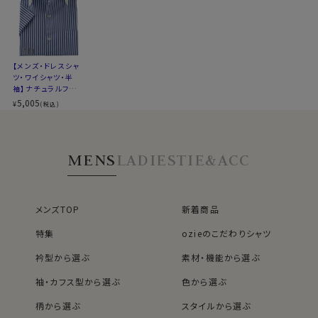
ポリエステル100％のクールマックス®オールシーズン・
▼スポット商品につき再入荷はございませんのでご了承
ファブリック
ください
シワになりにくい高い形態安定性と温調の高機能が特長
▼ナチュラルフィットとは？
です。
後ろ身頃にダーツを入れて、ウエスト部分をやや絞ったス
【メンズ・ドレスシャ
ポリエステル100％・クールマックスはこちら→
タイルです。
ツ・ワイシャツ・半
適度に絞ったウエストラインは細すぎず、それでいてダボ
袖】ナチュラルフィッ
＊クールマックス®（COOLMAX®）はThe LYCRA
ト・クールマックス・
5,005
つきのないシルエット。
¥
(税込)
ドライ・形態安定・ブ
Companyの商標です。
着心地を考え、細いだけのシャツとは一線を画したつくり
ロード・イタリアンカ
ラー・ボタンダウン・
になっています。
クレリック・第一ボ
※43cm（LL）・45cm（3L）・47cm(4L)サイズにおいて
MENS
LADIES
TIE&ACC
タンあり・SALE
●イタリアンカラーとは？
は絞りを若干ゆるくしております。 細さを気にせず一般的
このシャツは衿と前立ての裏部分がオープンカラーのよ
なサイズと同じ感覚でお選びください。
うに縫い目がなく、1枚の生地でつながって出来ているた
め、第一ボタンをはずして衿を開き気味にして着用すると
メンズTOP
新着商品
衿から第一ボタンにかけてきれいなロールが出るように
特集
ozieのこだわりシャツ
なっています。
そして
クレリックにすることにより、白い衿と身頃の柄の
衿型から選ぶ
素材・機能から選ぶ
コントラストがさらなるエレガンス度UPに貢献。
袖・カフス型から選ぶ
色から選ぶ
より一層上品で清潔感あふれる印象を与えます。
柄から選ぶ
スタイルから選ぶ