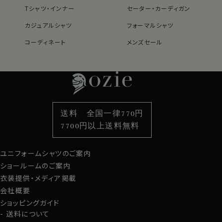
ノーネクタイ専用のややカジュアル度の高い商品であり
Tシャツ・インナー
セーター・カーディガン
ながら、非常にエレガントなシャツです。
ノーネクタイのクールビズスタイルや、在宅・出勤といっ
カジュアルシャツ
フォーマルシャツ
たテレワークスタイルにうってつけのシャツといえるでし
コーディネート
メンズセール
ょう。
レディースTOP
ネクタイ・アクセサリーTOP
新着商品
新着商品
WEBミーティングの画面映えも抜群です！
特集
ネクタイ
素材・機能から選ぶ
ネクタイピン
衿型から選ぶ
ポケットチーフ
袖・カフス型から選ぶ
カフスボタン
●スタイルについて
背ダーツ入りシャツ。
色から選ぶ
ベルト
柄から選ぶ
サスペンダー
後ろ身頃にダーツを入れて、ウエスト部分をやや絞ったシ
送料 全国一律770円
スタイルから選ぶ
財布・名刺入れ
カジュアルシャツ
バッグ
ャツとして生産。
7700円以上送料無料
適度に絞ったウエストラインは細すぎず、それでいてダボ
定番シャツ
帽子
ストール・マフラー
つきのないシルエット。
ユニフォームシャツのご案内
グローブ
着心地を考え、細いだけのシャツとは一線を画したつくり
になっています。
ショールームのご案内
半袖口は折り返しをつけ、視覚的にシャープに見えるよう
衣装提供・メディア掲載
な仕様になっています。
会社概要
ショッピングガイド
※43cm（LL）・45cm（3L）・47cm（4L）サイズにおいて
送料について
は絞りを若干ゆるくしております。