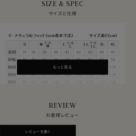
SIZE & SPEC
●ドゥエボットーニ
衿台に２つのボタンがある衿型です。
サイズと仕様
イタリア語でドゥエは「２つ」・ボットーニは「ボタン」とい
う意味です。
一番上のボタンを２つ縦につけることにより衿が高く、や
や大きめな衿型となっています。
●サテンパイピング使いのクレリック仕様
このシャツは白い衿に紺の生地を重ね合わせて作った2
もっと見る
枚衿風に見えるよう衿の一部分と、カフス部分に紺のサ
テンテープでパイピングを施しました。
衿・カフス部分の白い生地と身頃のストライプ柄、そして
白い生地に施された紺サテンテープのコントラストがい
REVIEW
いアクセント！
ビジネスシーンでのタイドアップやアンタイドで着用する
お客様レビュー
もよし、ジャケット・ニットやジーンズと合わせてきれいめ
カジュアルシャツとして着用するのもよしの使えるシャツ
レビューを書く
です。