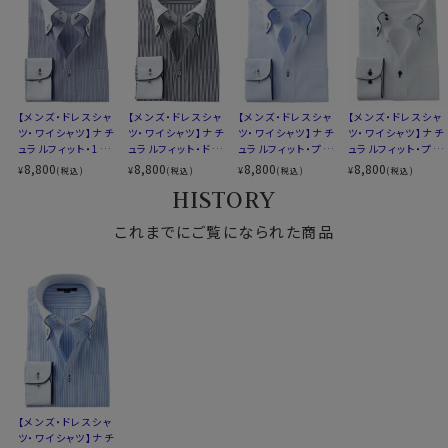
前立て
表前立て
後身頃
バックダーツ入り
ポケット
ポケットあり
柄
ストライプ
ラウンドカット
アジャスタブル
【メンズ・ドレスシャ
【メンズ・ドレスシャ
【メンズ・ドレスシャ
【メンズ・ドレスシャ
カフス
コンバーチブルカフス
ツ・ワイシャツ】ナチ
ツ・ワイシャツ】ナチ
ツ・ワイシャツ】ナチ
ツ・ワイシャツ】ナチ
ュラルフィット・100
ュラルフィット・ドゥ
ュラルフィット・プレ
ュラルフィット・プレ
（カフス回りにサテンパイピング）
番手双糸・ドゥエボ
エボットーニ・ボタ
ミアムコットン・形態
ミアムコットン・形態
8,800
8,800
8,800
8,800
¥
¥
¥
¥
(税込)
(税込)
(税込)
(税込)
衿高
前3.5cm 後4.9cm
ットーニ・ボタンダウ
ンダウン・クレリック
安定・ドゥエボット
安定・ドゥエボット
HISTORY
S-37～LL-43・3L-45・4L-47cm
ン・クレリック
ーニ・ボタンダウン
ーニ・ボタンダウン
サイズC
トールM-88・L-90・LL-90cm
これまでにご覧になられた商品
全１２サイズ
スタイル
ナチュラルフィット
生産国
中国
▼スポット商品につき再入荷はございませんのでご了承
ください
▼ナチュラルフィットとは？
後ろ身頃にダーツを入れて、ウエスト部分をやや絞ったス
【メンズ・ドレスシャ
タイルです。
ツ・ワイシャツ】ナチ