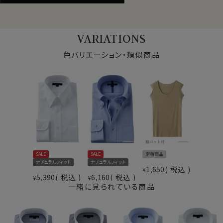
クールビズや、結婚式の二次会やパーティーシーンにも
おススメ！
周りの人の目を惹く事うけあいです。（WEBミーティング
VARIATIONS
の際の画面映え抜群です。）
色バリエーション・類似商品
カフス部分はコンバーチブルカフスになっておりますの
で、カフスボタンもご利用いただけます。
S-37～LL-43・3L-45･4L-47cm / トールM-88・L-90・
LL-90cm・全１２サイズにてご用意。(サイズ表C)
スポット商品につき再入荷はございませんのでご了承く
仕様表
ださい。
SALE
SALE
定番商品
素材
綿100％（100番手双糸）
50221
ナチュラルフィット
ナチュラルフィット
素材名
オックスフォード
1,650
税込
¥
5,390
税込
6,160
税込
¥
¥
ドゥエボットーニ
一緒に見られている商品
衿型
ボタンダウン
クレリック
キーパー
なし