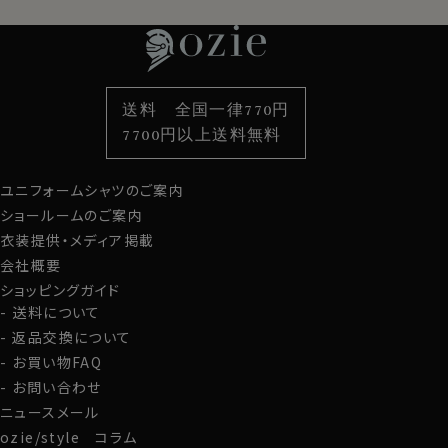
特集
ネクタイ
素材・機能から選ぶ
ネクタイピン
衿型から選ぶ
ポケットチーフ
袖・カフス型から選ぶ
カフスボタン
色から選ぶ
ベルト
柄から選ぶ
サスペンダー
送料 全国一律770円
スタイルから選ぶ
財布・名刺入れ
カジュアルシャツ
バッグ
7700円以上送料無料
定番シャツ
帽子
ストール・マフラー
ユニフォームシャツのご案内
グローブ
ショールームのご案内
衣装提供・メディア掲載
会社概要
ショッピングガイド
送料について
返品交換について
お買い物FAQ
お問い合わせ
ニュースメール
ozie/style コラム