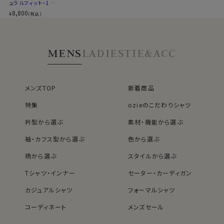
適度に絞ったウエストラインは細すぎず、それでいてダボ
ュラルフィット・100
つきのないシルエット。
番手双糸・オックス
8,800
¥
(税込)
フォード・ドゥエボッ
着心地を考え、細いだけのシャツとは一線を画したつくり
トーニ・ボタンダウ
になっています。
ン・クレリック
※43cm（LL）・45cm（3L）・47cm(4L)サイズにおいて
MENS
LADIES
TIE&ACC
は絞りを若干ゆるくしております。 細さを気にせず一般的
なサイズと同じ感覚でお選びください。
メンズTOP
新着商品
特集
ozieのこだわりシャツ
衿型から選ぶ
素材・機能から選ぶ
袖・カフス型から選ぶ
色から選ぶ
柄から選ぶ
スタイルから選ぶ
Tシャツ・インナー
セーター・カーディガン
カジュアルシャツ
フォーマルシャツ
コーディネート
メンズセール
レディースTOP
ネクタイ・アクセサリーTOP
新着商品
新着商品