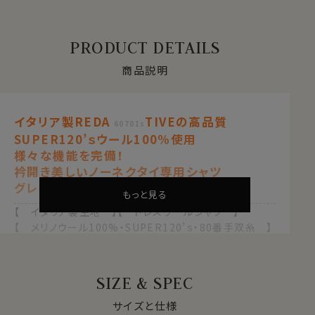
PRODUCT DETAILS
商品説明
イタリア製REDA
TIVEの高品質
60701s
SUPER120’ｓウール100%使用
様々な機能を完備！
衿開き美しいノーネクタイ専用シャツ
グレー
もっと見る
【 イタリア製生地 】【 ドレスウールシャツ 】
【 メリノウール100%・SUPER120’ｓ・80番手双糸 】
【 スリムフィット 】【 ウォッシャブル 】
【 防しわ・イージーケア 】【 ストレッチ 】
【 イタリアンカラー/第一ボタンあり 】
SIZE & SPEC
【 ボタンダウン 】
【 ポケット無し 】【 長袖 】
サイズと仕様