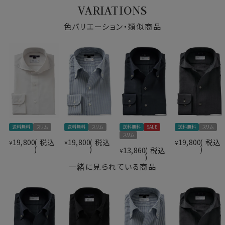
VARIATIONS
機能なREDA
TIVE TOROPICALをドレスシャツ
60701s
に使うことでたくさんのメリットがあることがozieでシャ
色バリエーション・類似商品
ツをご購入いただいている皆様と非常に親和性が高いと
思い採用しました。
・家庭洗濯推奨～ウオッシャブルウール
本来ウールは水洗いをすると縮んだり風合いが変わって
送料無料
スリム
送料無料
スリム
送料無料
SALE
送料無料
スリム
仕様表
スリム
しまうことがあるので水洗いは基本厳禁です。
19,800
税込
19,800
税込
19,800
税込
¥
¥
¥
しかしREDA
TIVEはREDA独自の防縮加工を施
13,860
税込
wool／メリノウール100%
¥
60701s
すことにより、ご家庭の洗濯機で普通に水洗いができま
（SUPER120’ｓ・80番手双糸）
一緒に見られている商品
す。
Reda Active Tropical
素材
（ただウールは防汚性を持っているので、汚れが付きにく
（防しわ性はスーパードライ並みに強いですが、
く落ちやすい為、つけおき洗いでも十分です。）
形態安定加工ではありません）
ウオッシャブル・防しわ・ストレッチ
・防しわ性
素材名
平織