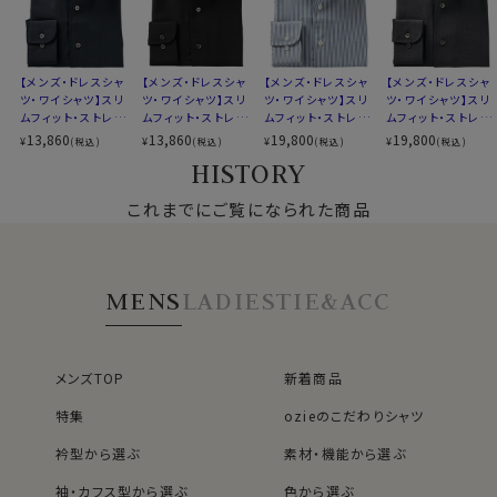
REDA
TIVEには形態安定加工を施しているわけ
イタリアンカラー（ワンピースカラー）
60701s
ではありませんが、非常に強力な防しわ性能があります。
衿型
ボタンダウン
ネットに入れて洗濯後すぐにハンギングして干せばシワが
第一ボタンあり
勝手に伸びます。
キーパー
なし
【メンズ・ドレスシャ
【メンズ・ドレスシャ
【メンズ・ドレスシャ
【メンズ・ドレスシャ
ツ・ワイシャツ】スリ
ツ・ワイシャツ】スリ
ツ・ワイシャツ】スリ
ツ・ワイシャツ】スリ
アイロンがけはほぼ不要のレベルです。（シワの出方につ
前立て
裏前立て
ムフィット・ストレッ
ムフィット・ストレッ
ムフィット・ストレッ
ムフィット・ストレッ
いて、許容範囲は個人差があります。ご了承下さい。）
後身頃
バックダーツ入り
チ・メリノウール・イ
チ・メリノウール・イ
チ・メリノウール・イ
チ・メリノウール・イ
13,860
13,860
19,800
19,800
¥
¥
¥
¥
(税込)
(税込)
(税込)
(税込)
ソフトながらハリ・コシがあってウオッシャブルである
ポケット
ポケットなし
タリア製生地・イー
タリア製生地・イー
タリア製生地・イー
タリア製生地・イー
HISTORY
ジーケア・イタリア
ジーケア・イタリア
ジーケア・イタリア
ジーケア・イタリア
REDA
TIVEの特性と、繊維に弾力や回復力があ
柄
無地
60701s
ンカラー・ボタンダ
ンカラー・ボタンダ
ンカラー・ボタンダ
ンカラー・ワイドカラ
るウールがもつそもそもの特性がミックスされて、強力な
ラウンドカット
ウン・第一ボタンあ
これまでにご覧になられた商品
ウン・第一ボタンあ
ウン・第一ボタンあ
ー・第一ボタンあり・
防しわ性を実現しています。
り・ポケット無し・SA
り・ポケット無し・SA
り・ポケット無し
ポケット無し
カフス
アジャスタブル
LE
LE
コンバーチブルカフス
・抗菌防臭＆防汚
ボタン
貝ボタン
MENS
LADIES
TIE&ACC
加工で抗菌消臭を施しているのではなく、ウール特性で
衿高
後4.2cm
す。
S-37～4L-47cm
ウールはにおいの元となる細菌の増殖を抑制し、におい
サイズJ
トールサイズ M-88・L-90・LL-90cm
を吸収する力を持っています。
全9サイズ
メンズTOP
新着商品
スーツだとあまり感じることのない効果だと思いますが、
スタイル
スリムフィット 細身
特集
ozieのこだわりシャツ
皮膚に近いワイシャツにはこの効果は絶大です。
生産国
中国
またウールは特性として防汚性を持っているので、汚れ
洗濯ネットに入れた上ご家庭洗濯を推奨（クリ
衿型から選ぶ
素材・機能から選ぶ
洗濯
が付きにくいのもポイントです。
ーニングはお控え下さい）
袖・カフス型から選ぶ
色から選ぶ