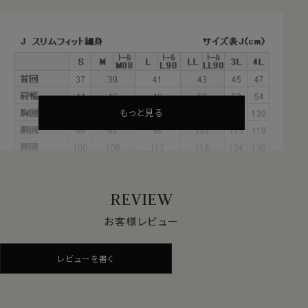
●REDA（レダ）社とは？
イタリアの老舗生地メーカー＝REDA（レダ）社の天然繊
維＝ウール100％生地使用。
REDAは、1865年に毛織物が有名なイタリア北部ビエラ
地区で創業した老舗梳毛生地メーカーです。
老舗でありながら最新機器を導入することによる生産の
効率化・オートメーション化を進め、高品質ながらコスト
もっと見る
パフォーマンスに優れた生地を開発・生産し続けている
革新的な生地メーカーです。
“伝統と革新”をキーワードにシャツを生産している
ozie│オジエでREDAのウール生地を使用したシャツを
REVIEW
生産したいと開発に至りました
お客様レビュー
●使用生地～REDA
TIVE（レダ アクティブ）
60701s
レビューを書く
REDAのウール生地の中のコレクションの一つ～REDA
TIVE TOROPICALというシャツ用に開発された、
60701s
イタリア製のSUPER120’S高品質メリノウールを使用。
シャツ用に開発された高品質ウールであること、かつ高