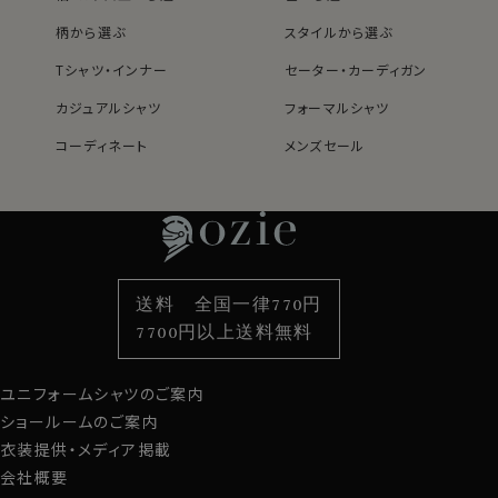
▼スポット商品につき再入荷はございませんのでご了承
柄から選ぶ
スタイルから選ぶ
・オールシーズン用の温度調整～吸湿性・通気性・断熱性
ください
が高い
Tシャツ・インナー
セーター・カーディガン
ウールは体温や外気温の変化に対応＝快適に着用でき
カジュアルシャツ
フォーマルシャツ
る特性があります。
コーディネート
メンズセール
ウールの繊維の内側には親水性があり、湿気＝汗を吸収
レディースTOP
ネクタイ・アクセサリーTOP
新着商品
新着商品
します。
特集
ネクタイ
素材・機能から選ぶ
ネクタイピン
ウールは綿の2倍の吸水力があります。
さらに、ウールは吸水された水分を上手に蒸発・発散させ
衿型から選ぶ
ポケットチーフ
袖・カフス型から選ぶ
カフスボタン
る特性も持っています。
色から選ぶ
ベルト
柄から選ぶ
サスペンダー
これらの事から汗をかいても吸収し、蒸れが少なくさらっ
送料 全国一律770円
と快適に着用できます。
スタイルから選ぶ
財布・名刺入れ
カジュアルシャツ
バッグ
7700円以上送料無料
定番シャツ
帽子
ストール・マフラー
寒い時はウールの繊維内に乾いた空気を含み断熱効果
を高める特性があります。
ユニフォームシャツのご案内
グローブ
衣服内を暖かく保ちながら寒い環境から体を守ってくれ
ショールームのご案内
ます。
衣装提供・メディア掲載
会社概要
このようにウールは冬暖かく、夏涼しく過ごすことができ