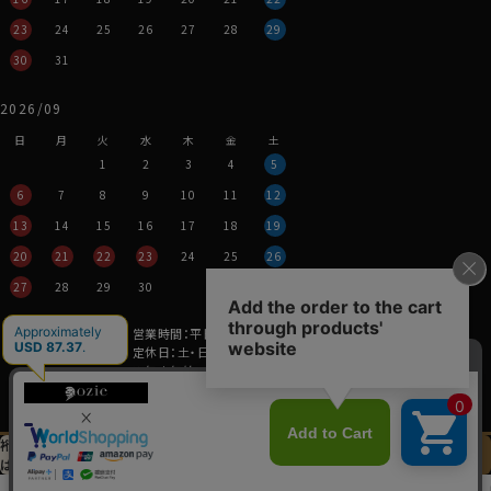
が、REDA
TIVE TROPICALはほぼ気にならない
60701s
レベルです。
23
24
25
26
27
28
29
（敏感肌の方は下着着用をお勧めします。）
30
31
・ナチュラルストレッチ
2026/09
ジャージー素材のREDA
TIVEほど伸縮性はあり
60701s
日
月
火
水
木
金
土
ませんが、REDA
TIVE TOROPICALにも横方向
60701s
1
2
3
4
5
にナチュラルなストレッチ性があります。
美しいドレープが出るソフト感とナチュラルなストレッチ
6
7
8
9
10
11
12
性がある生地特性を考え、ozieで一番細いスリムフィッ
13
14
15
16
17
18
19
トで生産しました。
20
21
22
23
24
25
26
27
28
29
30
・高品質かつ機能的、環境にやさしい
ウールは天然繊維なので最終的に土に還ります。
営業時間：平日11時～17時
生分解性があり、それでいて機能的。
定休日：土・日・祝
REDAのニュージーランドの自社牧場で羊の健康に配慮
※年末年始つきましては、
されたニュージーランドメリノウールを使用・進化させた
その都度表示させていただきます。
REDA
TIVE。
60701s
シャツ生地と比較すると安価とは言えませんが、高品質
特定商取引法に関する表記
プライバシーポリシー
裄丈加工＆
イニシャル刺繍
この商品を
かつ機能的、さらにエコでサスティナブルな素材です。
は
先にお選びください
カートに入れる
0
Copyright © YANAGIDA ORIMONO CO.LTD. All Rights Reserved.