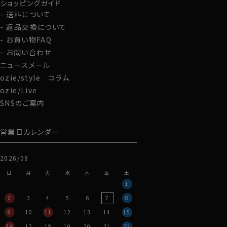
ショッピングガイド
る温度調節機能が備わっています。
送料について
返品交換について
・着心地抜群～通年着用可能
ウールというと重い印象がありますが、REDA
お買い物FAQ
TIVEは軽いです。
60701s
お問い合わせ
ソフトでシャツ生地とは異なるドレープ感がありながら、
ニュースメール
ハリ・コシのあるシャツの使用に最適な薄手のSUPER
ozie/style コラム
120’sのメリノウールを使って80番手双糸の生地に仕上
ozie/Live
げています。
SNSのご案内
通気性がよく、肌触りはさらっとしています。
見栄え・厚さはシャツ生地のピンポイントオックスフォー
ドに近いです。
営業日カレンダー
ウールというと秋冬向きというイメージですが、REDA
2026/08
TIVE TROPICALはウールらしい起毛感は皆無。
60701s
温かさに特化した秋冬向きウールとは一線を画し、通年
日
月
火
水
木
金
土
着用可能。
1
※お勧めは春秋冬の3シーズンです。
2
3
4
5
6
7
8
9
10
11
12
13
14
15
また、ウールは素肌で着用するとチクチク感を感じます
16
17
18
19
20
21
22