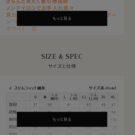
きちんと見えて着心地抜群
ノンアイロンでお手入れ楽々
見た目はワイシャツの定番の織柄“ヘリンボー
もっと見る
ン”そのもの
ホワイト 白
【 ストレッチ 】【 ノンアイロン 】【 ソフト 】
【 スリムフィット 】【 クールマックス・ドライ 】
【 ニット・ヘリンボーン 】
SIZE & SPEC
【 イタリアンカラー/第一ボタンあり 】
【 ボタンダウン 】【 長袖 】
サイズと仕様
●ソフト＆ストレッチでノンストレス
サラッとした肌ざわりと柔らかな着心地。
ナチュラルなストレッチが、動きやすい。
見た目はきちんと見えてスマート、だけど着心地は楽でリ
ラックス。
オールシーズン快適なストレスフリーのシャツ。
サラッとした肌ざわりとソフト感が心地いい、やみつきに
もっと見る
なる新感覚ノーストレスシャツです。