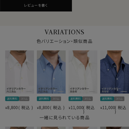
再現しながら、ニット素材ならではのしなやかさと着心地
レビューを書く
の良さを備えています。
きちんと感と快適性を両立した、日常使いしやすい一着
仕様表
です。
綿59％
VARIATIONS
ポリエステル41％
＊クールマックス®（COOLMAX®）は The LYCRA
素材
ドライ加工（吸湿速乾素材＝
Company の商標です。
色バリエーション・類似商品
COOLMAX®ファブリック）
素材名
ニット（36Gヘリンボーン）
イタリアンカラー（ワンピースカラー）
●ノーアイロンで、お手入れ楽
衿型
ボタンダウン
素材として形態安定性が抜群です。
キーパー
なし
洗濯終了後は、すぐに洗濯機から取り出してしわを伸ば
前立て
裏前立て
し、ハンガーにかけて干すだけ。
後身頃
バックダーツ入り細身
これでアイロンがけは、ほぼ必要ありません。
ポケット
ポケットあり
たたんでも折りじわがつきづらく、しわになりにくいため、
柄
織柄無地
出張や旅行にもおすすめです。
送料無料
スリム
送料無料
スリム
送料無料
スリム
送料無料
スリム
ラウンドカット
カフス
アジャスタブル
8,800
税込
8,800
税込
11,000
税込
11,000
税込
¥
¥
¥
¥
コンバーチブルカフス
●洗濯について
一緒に見られている商品
衿高
後4.2cm
ご家庭洗濯推奨（※必ず洗濯ネットを使用ください）
S-37・M-39・L-41・LL-43・3L-45・4L-47cm
クリーニングはお控えください（洗濯コースによっては、
サイズJ