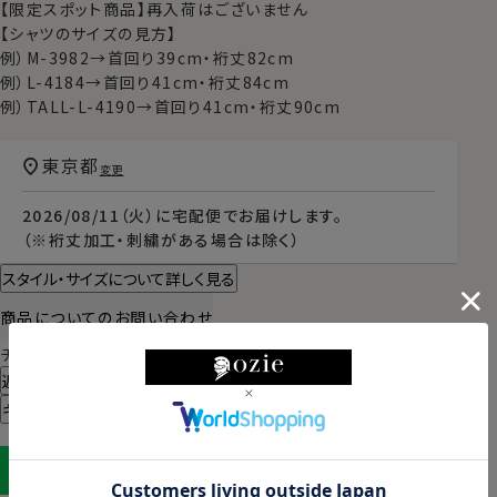
【限定スポット商品】再入荷はございません
【シャツのサイズの見方】
例）M-3982→首回り39cm・裄丈82cm
例）L-4184→首回り41cm・裄丈84cm
例）TALL-L-4190→首回り41cm・裄丈90cm
東京都
変更
2026/08/11（火）
に
宅配便
でお届けします。
（※裄丈加工・刺繍がある場合は除く）
スタイル・サイズについて詳しく見る
商品についてのお問い合わせ
チャットでお問い合わせ
返品・交換について
ギフトラッピングについて
LINEに保存する