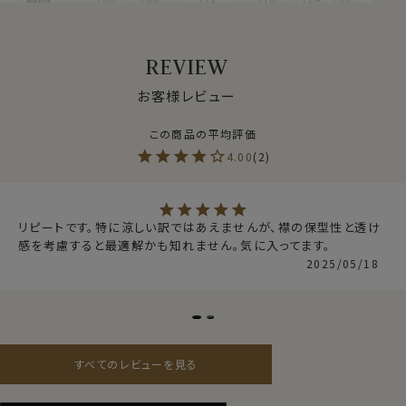
●吸水速乾でドライな着心地 ― クールマックス®ファブ
リック
REVIEW
ドライ素材の代表格クールマックス®を使用。
クールマックスは、吸汗乾性に優れた素材で、さまざまな
お客様レビュー
シャツやスポーツウェアなど幅広く使われています。
汗や水分を素早く吸い上げて効率よく蒸発させ、衣服内
をドライな状態に保ってくれます。
4.00
2
夏の「汗を吸いにくい」「汗で濡れても乾きにくい」、春・
秋・冬の温度差や着込みによる「蒸れ」といった不快要因
リピートです。特に涼しい訳ではあえませんが、襟の保型性と透け
を軽減し、さらっとした着心地。
感を考慮すると最適解かも知れません。気に入ってます。
インナーシャツを着用せず素肌に直接着ても、汗を吸って
2025/05/18
すぐ乾くので、いつもドライで快適に過ごすことができま
す。
ドライ加工は、季節を問わずオールシーズン使える素材
です。
すべてのレビューを見る
よく見るとワイシャツ仕様のニットシャツ。
見た目はワイシャツの定番織柄である「ヘリンボーン」を