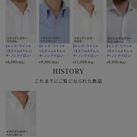
トールサイズ M-88・L-90・LL-90cm
伸縮する場合があります）
スタイル
スリムフィット 細身
生産国
中国
●スリムフィット
ウエストを絞ったバックダーツ入りのスリムなスタイル。
▼スポット商品につき再入荷はございませんのでご了承
伸縮性と柔らかな感触が、体にフィットして快適でスタイ
ください
リッシュな着こなしができます。
【メンズ・ワイシャ
【メンズ・ワイシャ
【メンズ・ワイシャ
【メンズ・ワイシャ
ツ】スリムストレッ
ツ】スリムストレッ
ツ】スリムストレッ
ツ】スリムストレッ
ozieのラインナップでもっともスリムなシャツです。
チ・ノンアイロン・ド
チ・ノンアイロン・ク
チ・ノンアイロン・ソ
チ・ノンアイロン・ク
ライ・ニット・イタリ
ールマックス・ドラ
ロテックス・ニット・
ールマックス・ドラ
8,800
9,900
11,000
9,900
¥
¥
¥
¥
(税込)
(税込)
(税込)
(税込)
着丈に関しては通常のozieのシャツよりも着丈をやや短
アンカラー・ボタン
イ・ニット・イタリア
イタリアンカラー・
イ・ニット・ホリゾン
HISTORY
ダウン・第一ボタン
ンカラー・ボタンダ
ボタンダウン・第一
タルカラー・カッタウ
めに設定。
あり
ウン・第一ボタンあ
ボタンあり・ポケット
ェイ
裾をパンツイン＆アウトの両々で着用できるよう生産しま
これまでにご覧になられた商品
り
無し
した。
●コーディネートいろいろ、イタリアンカラー＆ボタンダ
ウン
衿開きのきれいなノータイ専用オープンカラーのイタリア
ンカラー＆ボタンダウン