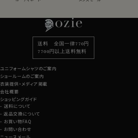
レディースTOP
ネクタイ・アクセサリーTOP
新着商品
新着商品
特集
ネクタイ
素材・機能から選ぶ
ネクタイピン
衿型から選ぶ
ポケットチーフ
袖・カフス型から選ぶ
カフスボタン
色から選ぶ
ベルト
柄から選ぶ
サスペンダー
送料 全国一律770円
スタイルから選ぶ
財布・名刺入れ
カジュアルシャツ
バッグ
7700円以上送料無料
定番シャツ
帽子
ストール・マフラー
ユニフォームシャツのご案内
グローブ
ショールームのご案内
衣装提供・メディア掲載
会社概要
ショッピングガイド
送料について
返品交換について
お買い物FAQ
お問い合わせ
ニュースメール