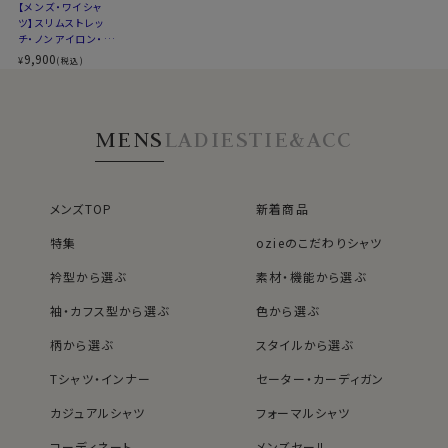
【メンズ・ワイシャ
カジュアルはもちろん、スーツやジャケットと合わせてビ
ツ】スリムストレッ
ジネスに、ストレッチ性があるのでゴルフやスポーツに、
チ・ノンアイロン・ク
広範囲にコーディネイトできる人気のソフトストレッチシ
ールマックス・ドラ
9,900
¥
(税込)
イ・ニット・イタリア
ャツです。
ンカラー・ボタンダ
ウン・第一ボタンあ
り
MENS
LADIES
TIE&ACC
00501
メンズTOP
新着商品
特集
ozieのこだわりシャツ
衿型から選ぶ
素材・機能から選ぶ
袖・カフス型から選ぶ
色から選ぶ
柄から選ぶ
スタイルから選ぶ
Tシャツ・インナー
セーター・カーディガン
カジュアルシャツ
フォーマルシャツ
コーディネート
メンズセール