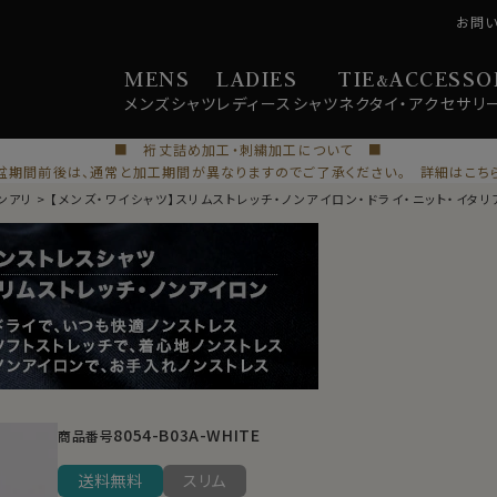
お問
MENS
LADIES
TIE
ACCESSO
&
メンズ
シャツ
レディース
シャツ
ネクタイ・
アクセサリ
■ 裄丈詰め加工・刺繍加工について ■
盆期間前後は、通常と加工期間が異なりますのでご了承ください。 詳細はこち
ンアリ
【メンズ・ワイシャツ】スリムストレッチ・ノンアイロン・ドライ・ニット・イタ
8054-B03A-WHITE
商品番号
送料無料
スリム