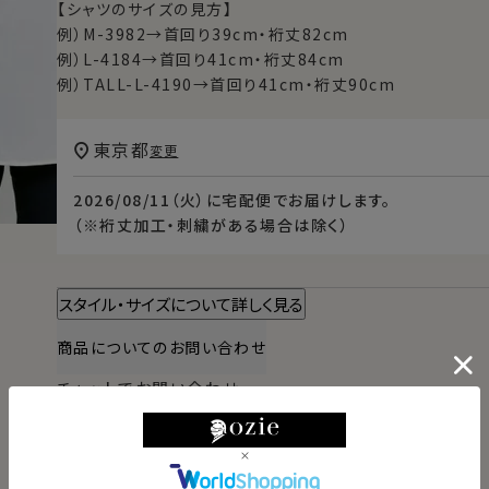
【シャツのサイズの見方】
例）M-3982→首回り39cm・裄丈82cm
例）L-4184→首回り41cm・裄丈84cm
例）TALL-L-4190→首回り41cm・裄丈90cm
東京都
変更
2026/08/11（火）
に
宅配便
でお届けします。
（※裄丈加工・刺繍がある場合は除く）
スタイル・サイズについて詳しく見る
商品についてのお問い合わせ
チャットでお問い合わせ
返品・交換について
ギフトラッピングについて