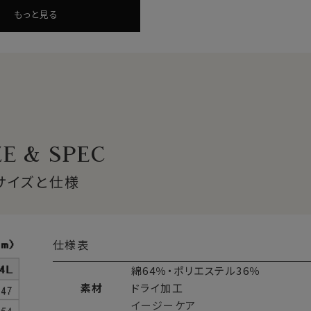
もっと見る
ックス。
ZE & SPEC
新感覚ノーストレスシャツです。
サイズと仕様
わない・汗でぬれた生地がなかなか乾かないといったことが挙げ
仕様表
工！
ぐ乾くので、いつもドライな着心地が保たれ、快適に過ごすことが
綿64％・ポリエステル36％
ままそのまま外へ出て寒い思いをした経験がおありの方は多いと
素材
ドライ加工
イージーケア