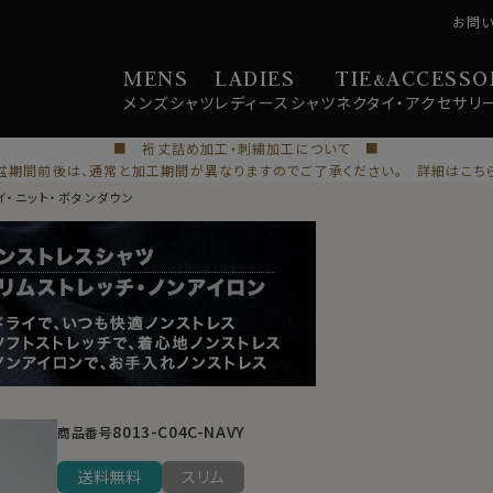
お問
MENS
LADIES
TIE
ACCESSO
&
メンズ
シャツ
レディース
シャツ
ネクタイ・
アクセサリ
■ 裄丈詰め加工・刺繍加工について ■
盆期間前後は、通常と加工期間が異なりますのでご了承ください。 詳細はこち
イ・ニット・ボタンダウン
8013-C04C-NAVY
商品番号
送料無料
スリム