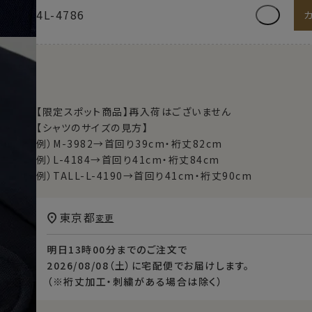
4L-4786
【限定スポット商品】再入荷はございません
【シャツのサイズの見方】
例）M-3982→首回り39cm・裄丈82cm
例）L-4184→首回り41cm・裄丈84cm
例）TALL-L-4190→首回り41cm・裄丈90cm
東京都
変更
明日
13時00分
までのご注文で
2026/08/08（土）
に
宅配便
でお届けします。
（※裄丈加工・刺繍がある場合は除く）