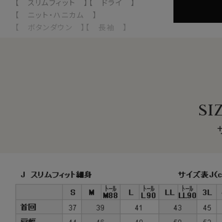
【 スリムフィット 】【 ドライ 】
【 ニット・ハニカム 】
【 ボタンダウン 】【 長袖 】
●ソフト＆ストレッチでノンストレス
サラッとした肌ざわりと柔らかな着心地。
ナチュラルなストレッチが、動きやすい。
見た目はきちんと見えてスマート、だけど着心地は楽でリラ
オールシーズン快適なストレスフリーのシャツ。
SI
サラッとした肌ざわりとソフト感が心地いい、やみつきになる
●吸汗速乾＝ドライ加工付き
暑い夏場に着心地が悪くなる要因として、汗をなかなか吸
これらの要因を軽減することのできる素材、それがドライ加
インナーシャツを着用せず素肌に直接着ても、汗を吸ってす
また春秋冬でも室内の温度が高くて汗をかき、汗が乾かぬ
そんな時でもドライ加工は大活躍！