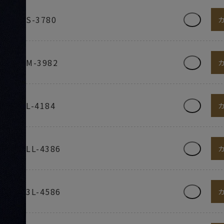
S-3780
M-3982
L-4184
LL-4386
3L-4586