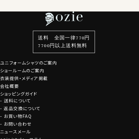
特集
ネクタイ
素材・機能から選ぶ
ネクタイピン
衿型から選ぶ
ポケットチーフ
袖・カフス型から選ぶ
カフスボタン
色から選ぶ
ベルト
柄から選ぶ
サスペンダー
送料 全国一律770円
スタイルから選ぶ
財布・名刺入れ
カジュアルシャツ
バッグ
7700円以上送料無料
定番シャツ
帽子
ストール・マフラー
ユニフォームシャツのご案内
グローブ
ショールームのご案内
衣装提供・メディア掲載
会社概要
ショッピングガイド
送料について
返品交換について
お買い物FAQ
お問い合わせ
ニュースメール