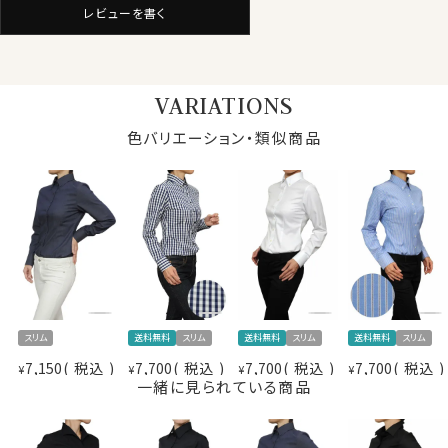
レビューを書く
★カフスボタンも使える！
通常のボタン留プラス、カフスボタンも使えるコンバーチ
ブルカフス。
レディースシャツでも、袖元はすっきりしたまま、ダブルカ
写真着用モデルの寸法(7号サイズ着用)
VARIATIONS
身長： 160cm/ 首回り： 30cm/ 肩幅 ：40cm
フスのようにカフスボタンの上品なアクセントとオシャレ
バスト： 83cm/ 胴回り： 64cm/ 袖丈： 52cm(肩から)
を楽しむことが出来ます。
色バリエーション・類似商品
サイズをお選びの際にご参考下さい
仕様表
白シャツと同じくらい使い勝手の良い「 黒シャツ 」
動きやすいストレッチ素材で軽やかに！
綿95％
シンプルな黒シャツは、女性らしいニュアンスにもマニッ
ポリウレタン5%
素材
シュにもできる、ボトムスのカラーを選ばないアイテムで
ストレッチ
す。
イージーケア
素材名
ブロード
XS-5号・S-7号・M-9号・L-11号・LL-13号・3L-15号・
衿型
ボタンダウン
スリム
送料無料
スリム
送料無料
スリム
送料無料
スリム
4L-17号・全７サイズにてご用意。(サイズ表8)
キーパー
なし
7,150
税込
7,700
税込
7,700
税込
7,700
税込
¥
¥
¥
¥
前立て
表前立て
一緒に見られている商品
スポット商品につき再入荷はございませんのでご了承く
袖
長袖
ださい。
ポケット
なし
柄
無地