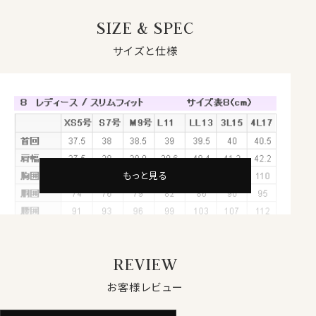
シンプルな黒シャツはストレッチ素材で快適に！
SIZE & SPEC
★動きやすいストレッチ
サイズと仕様
伸縮性のあるストレッチ素材は、心地よいフィット感と動
きやすさで快適な着心地！
★ベーシックな黒シャツ
視覚的に引き締め効果のある黒なら、着るだけでスタイ
ル美人！
もっと見る
★スリムなボタンダウン
ウエストを絞った細身でスリムなシルエット。
フロントダーツとウエストラインが、シャープなスタイルを
つくりだします。
REVIEW
カジュアルなゆったりとしたボタンダウンシャツとは違い
スマートに着こなせます。
お客様レビュー