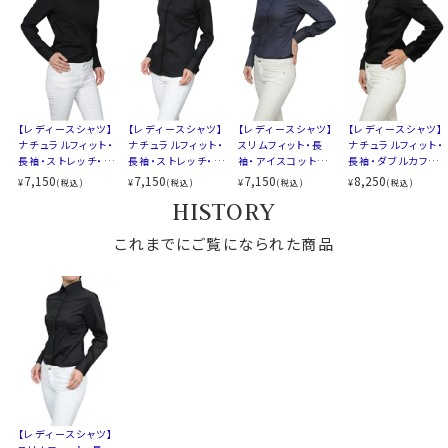
バレル
～写真着用モデルの寸法(7号サイズ着用) ～
カフス
シングルボタン
コンバーチブルカフス
身長： 160cm/ 首回り： 30cm/ 肩幅 ：40cm
XS-5号・S-7号・M-9号・L-11号
バスト： 83cm/ 胴回り： 64cm/ 袖丈： 52cm(肩
サイズ8
LL-13号・3L-15号・4L-17号
から)
全７サイズ
【レディースシャツ】
【レディースシャツ】
【レディースシャツ】
【レディースシャツ】
サイズをお選びの際にご参考下さい。
ナチュラルフィット・
ナチュラルフィット・
スリムフィット・長
ナチュラルフィット・
スタイル
スリムフィット
長袖・ストレッチ・イ
長袖・ストレッチ・イ
袖・アイスコットン・
長袖・ダブルカフス・
生産国
中国
ージーケア・イタリ
ージーケア・ワイド
イージーケア・ボタ
ワイドカラー
7,150
7,150
7,150
8,250
▲サイズ選びのポイント
¥
¥
¥
¥
(税込)
(税込)
(税込)
(税込)
アンカラー
カラー
ンダウン・日本製
HISTORY
90822
▼スポット商品につき再入荷はございませんのでご了承
これまでにご覧になられた商品
下さい
【レディースシャツ】