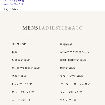
スリムフィット・長
袖・イージーケア・ス
トレッチ・ボタンダウ
7,150
¥
(税込)
ン
MENS
LADIES
TIE&ACC
メンズTOP
新着商品
特集
ozieのこだわりシャツ
衿型から選ぶ
素材・機能から選ぶ
袖・カフス型から選ぶ
色から選ぶ
柄から選ぶ
スタイルから選ぶ
Tシャツ・インナー
セーター・カーディガン
カジュアルシャツ
フォーマルシャツ
コーディネート
メンズセール
レディースTOP
ネクタイ・アクセサリーTOP
新着商品
新着商品