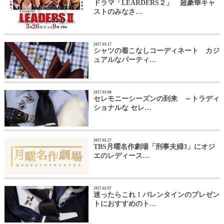
ドラマ「LEARDERS２」 超豪華キャ
ストのみなさ…
2017.03.17
シャツの着こなしコーディネート カジ
ュアルなパーティ…
2017.03.08
セレモニーシーズンの到来 ～トラディ
ショナルな セレ…
2017.02.27
TBS月曜名作劇場「刑事夫婦3」にオジ
エのレディース…
2017.02.07
迷ったらこれ！バレンタインのプレゼン
トにおすすめのト…