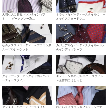
大切な人に贈るバレンタインギフ
トラッドなパーティースタイルに ～
ト - ダークグレー系…
オックスフォードシ…
秋のおススメコーディ ～ブラウン系
カジュアルなパーティスタイル～大人
スーツやジャケット…
のインディゴシャツ…
タイドアップ・アンタイド両々の パ
モノトーン系の セレモニースタイル
ーティースタイル …
～全体的にはしっと…
アンタイドのパーティースタイル！！
秋といえばダブルカフスシャツです