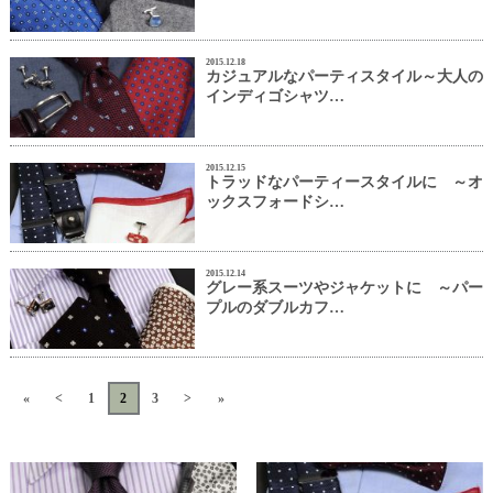
2015.12.18
カジュアルなパーティスタイル～大人の
インディゴシャツ…
2015.12.15
トラッドなパーティースタイルに ～オ
ックスフォードシ…
2015.12.14
グレー系スーツやジャケットに ～パー
プルのダブルカフ…
«
<
1
2
3
>
»