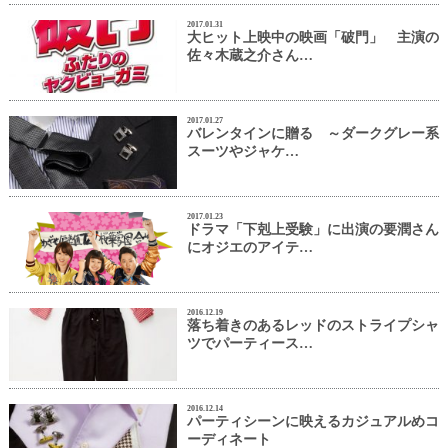
2017.01.31
大ヒット上映中の映画「破門」 主演の
佐々木蔵之介さん…
2017.01.27
バレンタインに贈る ～ダークグレー系
スーツやジャケ…
2017.01.23
ドラマ「下剋上受験」に出演の要潤さん
にオジエのアイテ…
2016.12.19
落ち着きのあるレッドのストライプシャ
ツでパーティース…
2016.12.14
パーティシーンに映えるカジュアルめコ
ーディネート