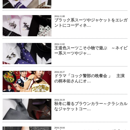
2016.11.08
ブラック系スーツやジャケットをエレガ
ントにコーディネ…
2016.11.02
王道色スーツこそ小物で遊ぶ ～ネイビ
ー系スーツやジャ…
2016.10.27
ドラマ「コック警部の晩餐会 」 主演
の柄本佑さんにオ…
2016.10.19
秋冬に着るブラウンカラー～クラシカル
なジャケットコー…
2016.10.04