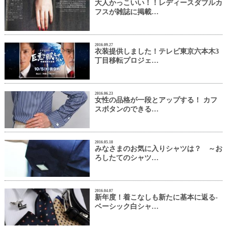
大人かっこいい！！レディースダブルカ
フスが雑誌に掲載…
2016.09.27
衣装提供しました！テレビ東京六本木3
丁目移転プロジェ…
2016.06.23
女性の品格が一段とアップする！ カフ
スボタンのできる…
2016.05.18
みなさまのお気に入りシャツは？ ～お
ろしたてのシャツ…
2016.04.07
新年度！着こなしも新たに基本に返る-
ベーシック白シャ…