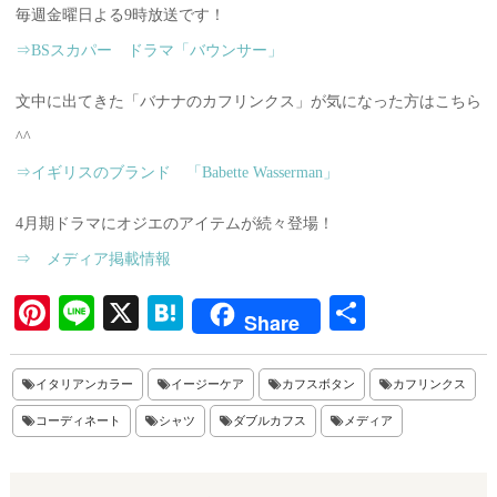
毎週金曜日よる9時放送です！
⇒BSスカパー ドラマ「バウンサー」
文中に出てきた「バナナのカフリンクス」が気になった方はこちら
^^
⇒イギリスのブランド 「Babette Wasserman」
4月期ドラマにオジエのアイテムが続々登場！
⇒ メディア掲載情報
Pi
Li
X
H
共
Share
nt
ne
at
有
er
en
イタリアンカラー
イージーケア
カフスボタン
カフリンクス
es
a
コーディネート
シャツ
ダブルカフス
メディア
t