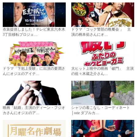
衣装提供しました！テレビ東京六本木
ドラマ「コック警部の晩餐会 」 主
3丁目移転プロジェ…
演の柄本佑さんにオ…
ドラマ「下剋上受験」に出演の要潤さ
大ヒット上映中の映画「破門」 主演
んにオジエのアイテ…
の佐々木蔵之介さん…
映画「結婚」主演のディーン・フジオ
シャツの着こなし・コーディネート
カさんにオジエのア…
│ozie ダブルカ…