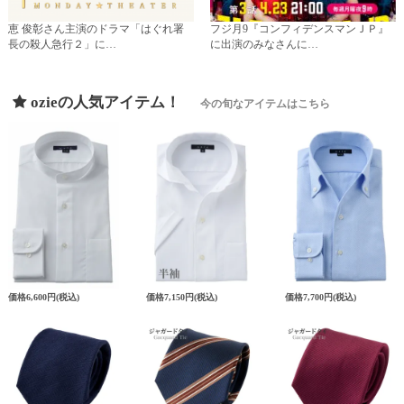
恵 俊彰さん主演のドラマ「はぐれ署
フジ月9『コンフィデンスマンＪＰ』
長の殺人急行２」に…
に出演のみなさんに…
ozieの人気アイテム！
今の旬なアイテムはこちら
価格
6,600円
(税込)
価格
7,150円
(税込)
価格
7,700円
(税込)