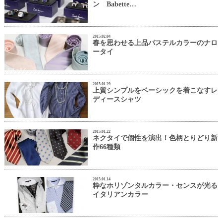
ン Babette…
2015.02.04
春を思わせる上品パステルカラーのナロ
ータイ
2015.01.29
上質シンプルをベーシックを着こなすレ
ディースシャツ
2015.01.22
ネクタイで個性を演出！色柄とりどり新
作66種類
2015.01.14
粋なホリゾンタルカラー・センスが光る
イタリアンカラー