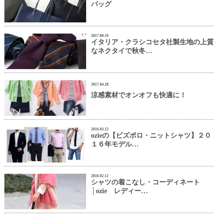
バッグ
2017.09.19
イタリア・クラシコセタ社製生地の上質
なネクタイで秋冬…
2017.04.28
涼感素材でオンオフも快適に！
2016.03.12
ozieの【ビズポロ・ニットシャツ】２０
１６年モデル…
2016.02.12
シャツの着こなし・コーディネート
│ozie レディー…