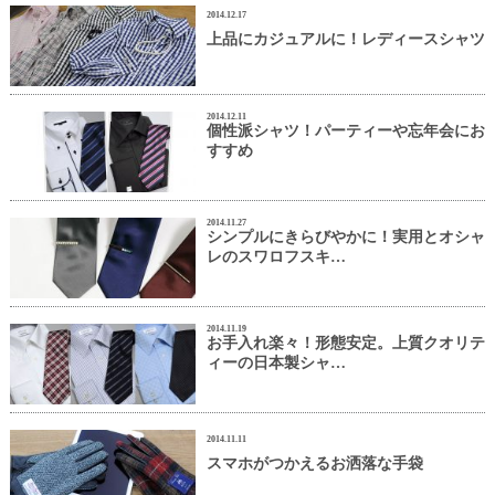
2014.12.17
上品にカジュアルに！レディースシャツ
2014.12.11
個性派シャツ！パーティーや忘年会にお
すすめ
2014.11.27
シンプルにきらびやかに！実用とオシャ
レのスワロフスキ…
2014.11.19
お手入れ楽々！形態安定。上質クオリテ
ィーの日本製シャ…
2014.11.11
スマホがつかえるお洒落な手袋