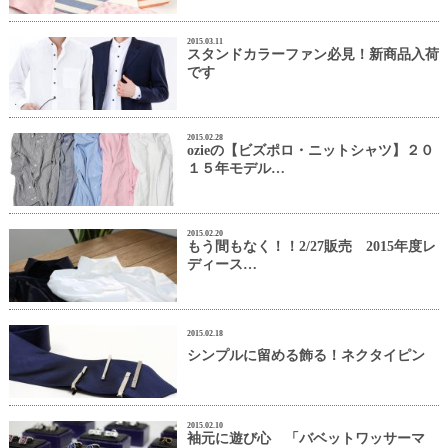
2015.03.11
スタンドカラーファン必見！新商品入荷
です
2015.02.28
ozieの【ビズポロ・ニットシャツ】２０
１５年モデル…
2015.02.20
もう間もなく！！2/27販売 2015年度レ
ディース…
2015.02.18
シンプルに留める飾る！ネクタイピン
2015.02.10
袖元に遊び心 「バベットワッサーマ