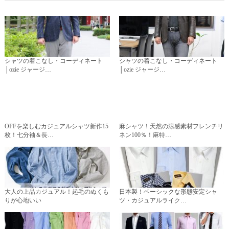
シャツの着こなし・コーディネート
シャツの着こなし・コーディネート
│ozie ジャージ…
│ozie ジャージ…
OFFを楽しむカジュアルシャツ新作15
麻シャツ！天然の涼感素材フレンチリ
枚！七分袖＆長…
ネン100％！麻特…
大人の上品カジュアル！起毛のぬくも
日本製！ベーシックな形態安定シャ
りが心地いい
ツ・カジュアルライク…