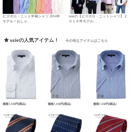
ビズポロ・ニット半袖シャツ 2014年
ozieの【ビズポロ・ニットシャツ】２
モデル！おしゃ…
０１６年モデル…
ozieの人気アイテム！
今の旬なアイテムはこちら
価格
7,150円
(税込)
価格
7,150円
(税込)
価格
7,150円
(税込)