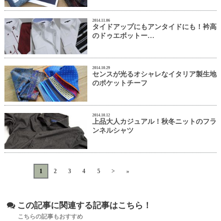
2014.11.06
タイドアップにもアンタイドにも！衿高
のドゥエボットー…
2014.10.29
センスが光るオシャレなイタリア製生地
のポケットチーフ
2014.10.12
上品大人カジュアル！秋冬ニットのフラ
ンネルシャツ
«
<
1
2
3
4
5
>
»
この記事に関連する記事はこちら！
こちらの記事もおすすめ