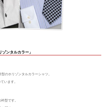
【メンズ・ドレスシャツ・ワイシャツ・
半袖】ナチュラルフィット・クールマッ
クス・ドライ・形態安定・オックスフォ
ード・イタリアンカラー・ボタンダウ
価格
7,150円
(税込)
ン・スキッパー・第一ボタン無し
リゾンタルカラー」
衿型のホリゾンタルカラーシャツ。
いています。
の衿型です。