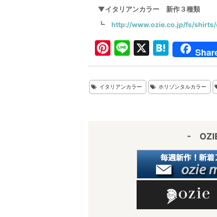
▼イタリアンカラー 新作３種類
┗
http://www.ozie.co.jp/fs/shirts/
Pi
Li
X
H
Shar
nt
n
at
er
e
e
イタリアンカラー
ホリゾンタルカラー
e
n
st
a
- OZ