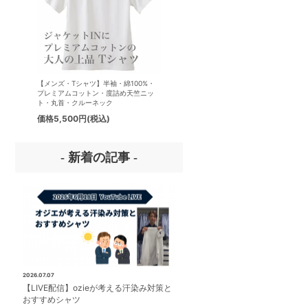
【メンズ・Tシャツ】半袖・綿100%・
【メンズ・ドレスシャツ・ワイシ
プレミアムコットン・度詰め天竺ニッ
ナチュラルフィット・アイスコッ
ト・丸首・クルーネック
プレミアムコットン・イージーケ
タリアンカラー・ボタンダウン・
価格
5,500円
(税込)
価格
8,800円
(税込)
パー・第一ボタン無し
- 新着の記事 -
2026.07.07
【LIVE配信】ozieが考える汗染み対策と
おすすめシャツ