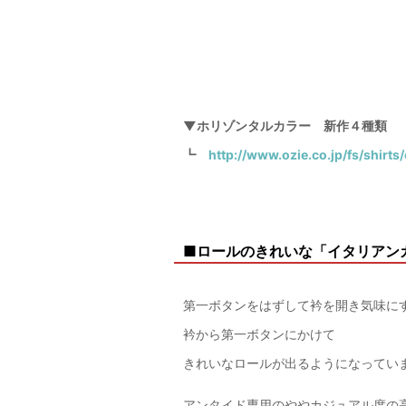
▼ホリゾンタルカラー 新作４種類
┗
http://www.ozie.co.jp/fs/shirts
■ロールのきれいな「イタリアン
第一ボタンをはずして衿を開き気味に
衿から第一ボタンにかけて
きれいなロールが出るようになってい
アンタイド専用のややカジュアル度の