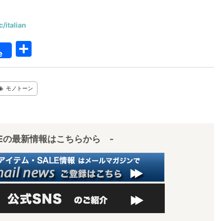
c/italian
共
e
有
モノトーン
IEの最新情報はこちらから -