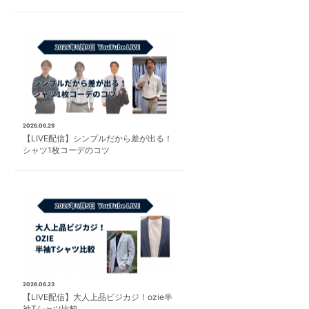
2026.06.29
【LIVE配信】シンプルだから差が出る！
シャツ1枚コーデのコツ
2026.06.23
【LIVE配信】大人上品ビジカジ！ozie半
袖Tシャツ比較