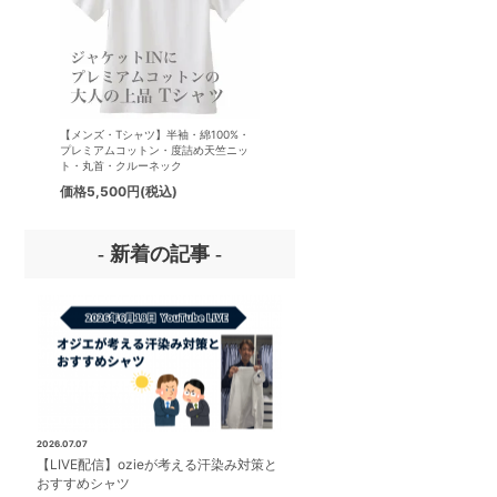
【メンズ・Tシャツ】半袖・綿100%・
【メンズ・ドレスシャツ・ワイシ
プレミアムコットン・度詰め天竺ニッ
ナチュラルフィット・アイスコッ
ト・丸首・クルーネック
プレミアムコットン・イージーケ
タリアンカラー・ボタンダウン・
価格
5,500円
(税込)
価格
8,800円
(税込)
パー・第一ボタン無し
- 新着の記事 -
2026.07.07
【LIVE配信】ozieが考える汗染み対策と
おすすめシャツ