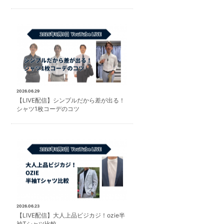
2026.06.29
【LIVE配信】シンプルだから差が出る！
シャツ1枚コーデのコツ
2026.06.23
【LIVE配信】大人上品ビジカジ！ozie半
袖Tシャツ比較