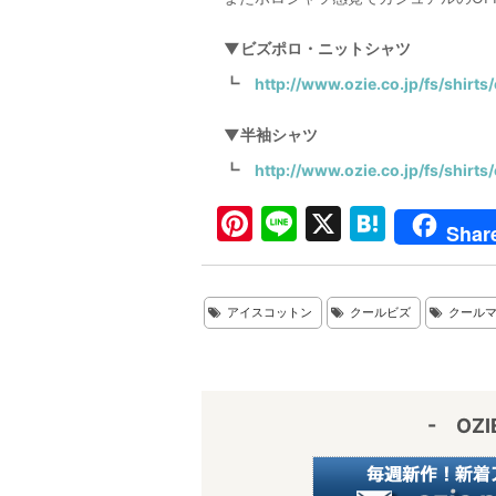
▼ビズポロ・ニットシャツ
┗
http://www.ozie.co.jp/fs/shirts/
▼半袖シャツ
┗
http://www.ozie.co.jp/fs/shirts
Pi
Li
X
H
Shar
nt
n
at
er
e
e
アイスコットン
クールビズ
クール
e
n
st
a
- OZ