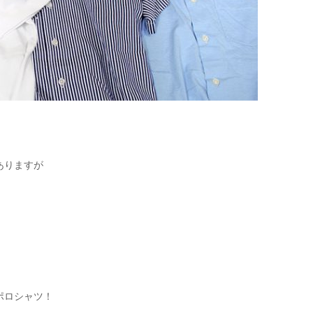
【メンズ・ドレスシャツ・ワイシャツ・
半袖】ナチュラルフィット・クールマッ
クス・ドライ・形態安定・オックスフォ
ード・イタリアンカラー・ボタンダウ
価格
7,150円
(税込)
ン・スキッパー・第一ボタン無し
ありますが
ポロシャツ！