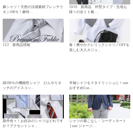
麻シャツ！天然の涼感素材フレンチリ
10/19 新商品 衿型タイプ・生地も
ネン100％！麻特…
様々の全１１種…
11/2 新商品情報
春！爽やかクレリックシャツ／OFFを
楽しむ大人カジュ…
綿100％の機能性シャツ ひんやりタ
半袖シャツをスタイリッシュに！ozie
ッチのアイスコッ…
おすすめCoo…
新作色々！お好みのシャツはどれです
シャツの着こなし・コーディネート
か？アクセントシャ…
│ozie ジャージ…