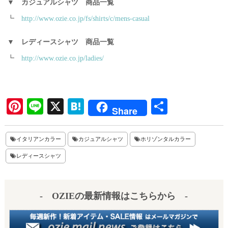
▼
カジュアルシャツ 商品一覧
┗
http://www.ozie.co.jp/fs/shirts/c/mens-casual
▼
レディースシャツ 商品一覧
┗
http://www.ozie.co.jp/ladies/
Pi
Li
X
H
共
Share
nt
ne
at
有
er
en
イタリアンカラー
カジュアルシャツ
ホリゾンタルカラー
es
a
レディースシャツ
t
- OZIEの最新情報はこちらから -