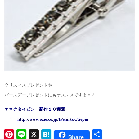
クリスマスプレゼントや
バースデープレゼントにもオススメですよ＾＾
▼ネクタイピン 新作１０種類
┗
http://www.ozie.co.jp/fs/shirts/c/tiepin
Pi
Li
X
H
共
Share