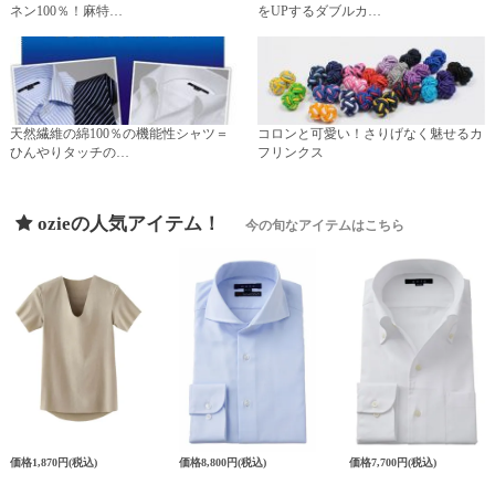
ネン100％！麻特…
をUPするダブルカ…
天然繊維の綿100％の機能性シャツ＝
コロンと可愛い！さりげなく魅せるカ
ひんやりタッチの…
フリンクス
ozieの人気アイテム！
今の旬なアイテムはこちら
価格
1,870円
(税込)
価格
8,800円
(税込)
価格
7,700円
(税込)