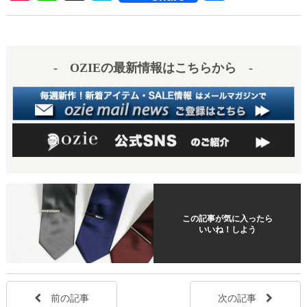
nt
ne
at
有
er
en
es
a
- OZIEの最新情報はこちらから -
t
この記事が気に入ったら
いいね！しよう
前の記事
次の記事