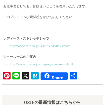
お仕事着としても、普段使いとしても着用いただけます。
このプレミアムな素材感をぜひお試しください。
レディース・ストレッチシャツ
┗
http://www.ozie.co.jp/fs/shirts/c/ladies-stretch
ショールームのご案内
┗
http://www.ozie.co.jp/company/showroom.html
Pi
Li
X
H
共
Share
nt
ne
at
有
er
en
es
a
- OZIEの最新情報はこちらから -