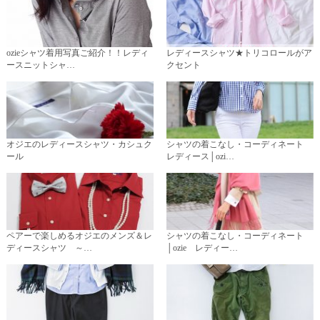
ozieシャツ着用写真ご紹介！！レディ
レディースシャツ★トリコロールがア
ースニットシャ…
クセント
オジエのレディースシャツ・カシュク
シャツの着こなし・コーディネート
ール
レディース│ozi…
ペアーで楽しめるオジエのメンズ＆レ
シャツの着こなし・コーディネート
ディースシャツ ～…
│ozie レディー…