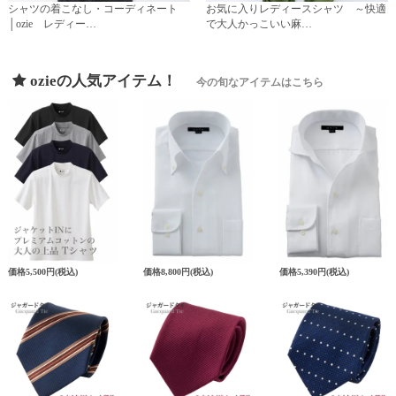
シャツの着こなし・コーディネート
お気に入りレディースシャツ ～快適
│ozie レディー…
で大人かっこいい麻…
ozieの人気アイテム！
今の旬なアイテムはこちら
価格
5,500円
(税込)
価格
8,800円
(税込)
価格
5,390円
(税込)