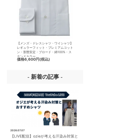
【メンズ・ドレスシャツ・ワイシャツ】
【メンズ・ドレスシャツ・ワイシ
レギュラーフィット・プレミアムコット
半袖】ナチュラルフィット・クー
ン・形態安定・ブロード・綿100%・ス
クス・ドライ・形態安定・オック
タンドカラー
ード・イタリアンカラー・ワイド
価格
6,600円
(税込)
価格
7,150円
(税込)
ー・第一ボタンあり
- 新着の記事 -
2026.07.07
【LIVE配信】ozieが考える汗染み対策と