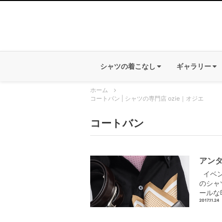
シャツの着こなし
ギャラリー
ホーム
コートバン | シャツの専門店 ozie｜オジエ
コートバン
アン
イベン
のシャ
ールな
2017.11.24