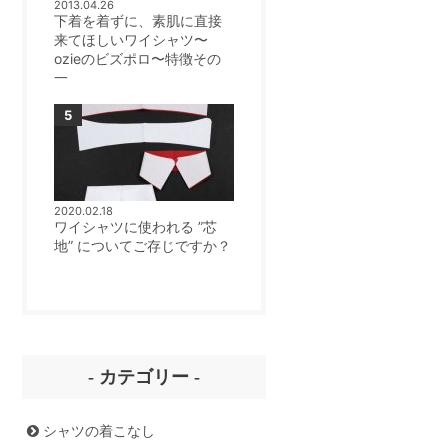
2013.04.26
下着を着ずに、素肌に直接
来てほしいワイシャツ〜
ozieのビズポロ〜特徴その
一
2020.02.18
ワイシャツに使われる ”芯
地” についてご存じですか？
- カテゴリー -
シャツの着こなし