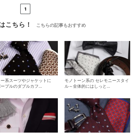
«
<
1
>
»
はこちら！
こちらの記事もおすすめ
【メンズ・ドレスシャツ・ワイシャツ】
ナチュラルフィット・プレミアムコット
ン120番手双糸・イージーケア・ブロー
ド・ワイドカラー・ホリゾンタルカラ
価格
7,700円
(税込)
ー・レギュラーカラー・スナップダウ
ン・ボタンダウン・ポケッ
レー系スーツやジャケットに
モノトーン系の セレモニースタイ
パープルのダブルカフ…
ル～全体的にはしっと…