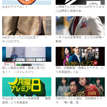
おまけアイテム！？
ご存知でしたか？オジエのナイトロゴ
には歴史と由来があ…
ozie|オジエってどんなお店？ ～
～オジエの企業理念・オジエの特徴～
オジエのブラ…
動画
欲しい商品を簡単・最速に見つけ
TBS 日曜劇場「危険なビーナス」に
る！！ ～ストレスフリ…
て衣装提供してお…
中山七里ミステリー作家刑事 「毒島
ABEMA×テレビ朝日 共同制作ドラ
真理」にて衣装提供…
マ 「奪い愛、高…