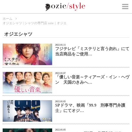
ホーム
オジエシャツ | シャツの専門店 ozie｜オジエ
オジエシャツ
2022.01.11
フジテレビ「ミステリと言う勿れ」にて
当店商品をご使用…
2022.01.07
「優しい音楽～ティアーズ・イン・ヘヴ
ン 天国のきみへ…
2022.01.05
SPドラマ、映画「99.9 刑事専門弁護
士」にてオジ…
2022.01.05