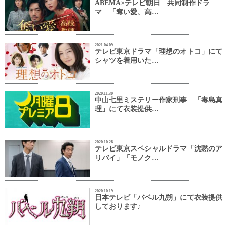
ABEMA×テレビ朝日 共同制作ドラ
マ 「奪い愛、高…
2021.04.09
テレビ東京ドラマ「理想のオトコ」にて
シャツを着用いた…
2020.11.30
中山七里ミステリー作家刑事 「毒島真
理」にて衣装提供…
2020.10.26
テレビ東京スペシャルドラマ「沈黙のア
リバイ」「モノク…
2020.10.19
日本テレビ「バベル九朔」にて衣装提供
しております♪