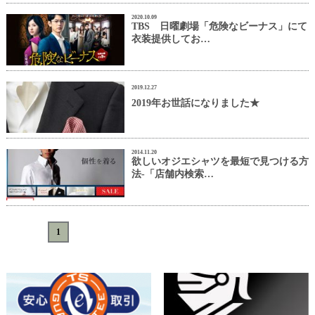
2020.10.09
TBS 日曜劇場「危険なビーナス」にて
衣装提供してお…
2019.12.27
2019年お世話になりました★
2014.11.20
欲しいオジエシャツを最短で見つける方
法-「店舗内検索…
«
<
1
>
»