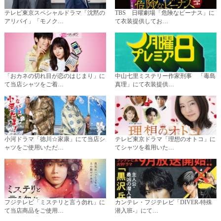
テレビ東京スペシャルドラマ「沈黙の
TBS 日曜劇場「危険なビーナス」に
アリバイ」「モノク…
て衣装提供してお…
「おカネの切れ目が恋のはじまり」に
中山七里ミステリー作家刑事 「毒島
て当店シャツをご着…
真理」にて衣装提供…
小河ドラマ「徳川☆家康」にて当店シ
テレビ東京ドラマ「理想のオトコ」に
ャツをご使用いただ…
てシャツを着用いた…
フジテレビ「ミステリと言う勿れ」に
カンテレ・フジテレビ「DIVER-特殊
て当店商品をご使用…
潜入班-」にて…