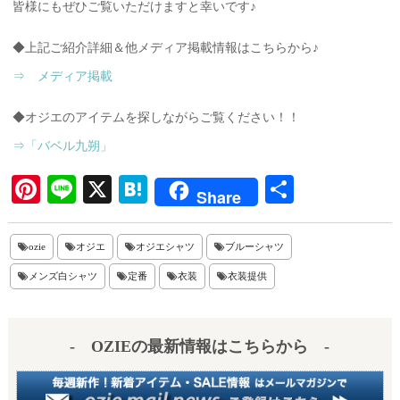
皆様にもぜひご覧いただけますと幸いです♪
◆上記ご紹介詳細＆他メディア掲載情報はこちらから♪
⇒ メディア掲載
◆オジエのアイテムを探しながらご覧ください！！
⇒「バベル九朔」
Pi
Li
X
H
共
Share
nt
ne
at
有
er
en
ozie
オジエ
オジエシャツ
ブルーシャツ
es
a
メンズ白シャツ
定番
衣装
衣装提供
t
- OZIEの最新情報はこちらから -