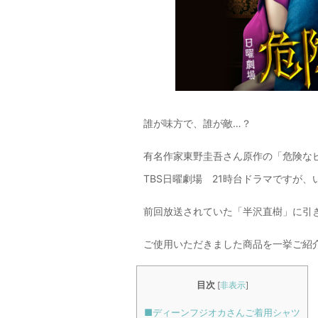
誰が味方で、誰が敵…？
有名作家東野圭吾さん原作の「危険な
TBS日曜劇場 21時台ドラマですが、
前回放送されていた「半沢直樹」に引き
ご使用いただきました商品を一挙ご紹介いた
目次
[
非表示
]
■ディーンフジオカさんご着用シャツ