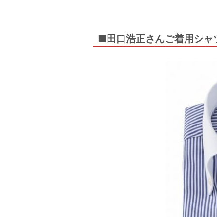
■田口浩正さんご着用シャ