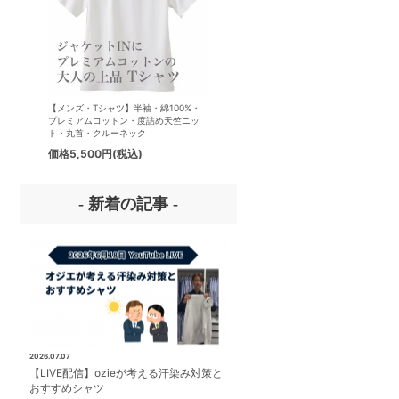
【メンズ・Tシャツ】半袖・綿100%・
【メンズ・ドレスシャツ・ワイシ
プレミアムコットン・度詰め天竺ニッ
ナチュラルフィット・アイスコッ
ト・丸首・クルーネック
プレミアムコットン・イージーケ
タリアンカラー・ボタンダウン・
価格
5,500円
(税込)
価格
8,800円
(税込)
パー・第一ボタン無し
- 新着の記事 -
2026.07.07
【LIVE配信】ozieが考える汗染み対策と
おすすめシャツ