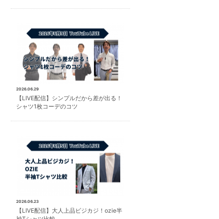
2026.06.29
【LIVE配信】シンプルだから差が出る！
シャツ1枚コーデのコツ
2026.06.23
【LIVE配信】大人上品ビジカジ！ozie半
袖Tシャツ比較