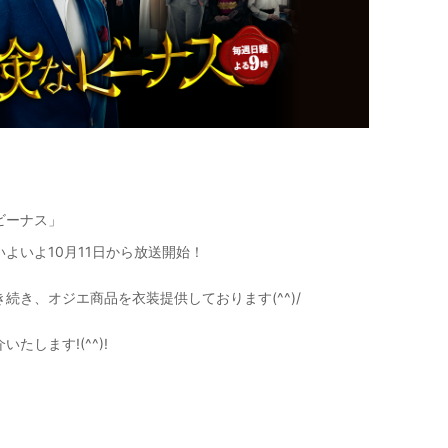
【メンズ・ドレスシャツ・ワイシャツ・
半袖】ナチュラルフィット・クールマッ
クス・ドライ・形態安定・オックスフォ
ード・イタリアンカラー・ボタンダウ
価格
7,150円
(税込)
ン・スキッパー・第一ボタン無し
ビーナス」
いよいよ10月11日から放送開始！
続き、オジエ商品を衣装提供しております(^^)/
します!(^^)!