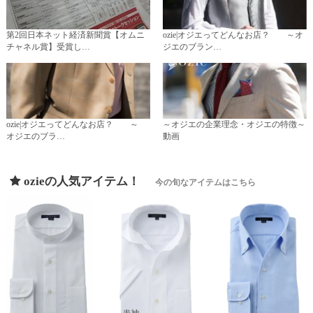
第2回日本ネット経済新聞賞【オムニ
ozie|オジエってどんなお店？ ～オ
チャネル賞】受賞し…
ジエのブラン…
ozie|オジエってどんなお店？ ～
～オジエの企業理念・オジエの特徴～
オジエのブラ…
動画
ozieの人気アイテム！
今の旬なアイテムはこちら