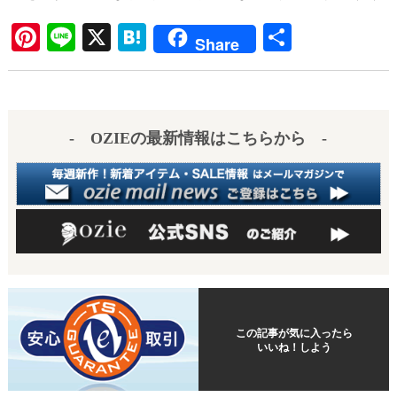
Pi
Li
X
H
共
Share
nt
ne
at
有
er
en
es
a
- OZIEの最新情報はこちらから -
t
この記事が気に入ったら
いいね！しよう