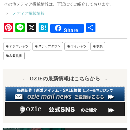
その他メディア掲載情報は、下記にてご紹介しております。
⇒
メディア掲載情報
Pi
Li
X
H
共
Share
nt
ne
at
有
er
en
オジエシャツ
スナップダウン
ワイシャツ
衣装
es
a
衣装提供
t
- OZIEの最新情報はこちらから -