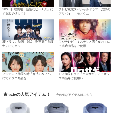
TBS 日曜劇場「危険なビーナス」に
テレビ東京スペシャルドラマ「沈黙の
て衣装提供してお…
アリバイ」「モノク…
SPドラマ、映画「99.9 刑事専門弁護
フジテレビ「ミステリと言う勿れ」に
士」にてオジ…
て当店商品をご使用…
フジテレビ月曜22時「魔法のリノベ」
TBS金曜ドラマ「クロサギ」にてオジ
にてオジエ商品を…
エ商品をご使用い…
ozieの人気アイテム！
今の旬なアイテムはこちら