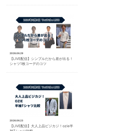
2026.06.29
【LIVE配信】シンプルだから差が出る！
シャツ1枚コーデのコツ
2026.06.23
【LIVE配信】大人上品ビジカジ！ozie半
袖Tシャツ比較