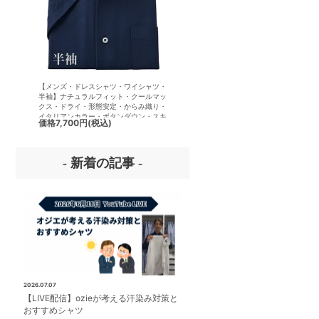
【メンズ・ドレスシャツ・ワイシャツ・
【メンズ・ドレスシャツ・ワイシ
半袖】ナチュラルフィット・クールマッ
半袖】ナチュラルフィット・クー
クス・ドライ・形態安定・からみ織り・
クス・ドライ・形態安定・オック
イタリアンカラー・ボタンダウン・スキ
ード・イタリアンカラー・ボタン
価格
7,700円
(税込)
価格
7,150円
(税込)
ッパー・第一ボタン無し
ン・スキッパー・第一ボタン無し
- 新着の記事 -
2026.07.07
【LIVE配信】ozieが考える汗染み対策と
おすすめシャツ