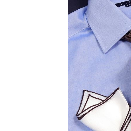
ンズ・ドレスシャツ・ワイシャツ・
【メンズ・Tシャツ】半袖・綿100%・
】ナチュラルフィット・クールマッ
プレミアムコットン・度詰め天竺ニッ
・ドライ・形態安定・オックスフォ
ト・丸首・クルーネック
・イタリアンカラー・ボタンダウ
7,150円
(税込)
価格
5,500円
(税込)
スキッパー・第一ボタン無し