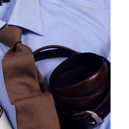
【メンズ・ドレスシャツ・ワイシャツ】
【メンズ・ドレスシャツ・ワイシャツ】
ナチュラルフィット・アイスコットン・
ナチュラルフィット・プレミアムコット
プレミアムコットン・イージーケア・イ
ン・形態安定・イタリアンカラー・ワイ
タリアンカラー・ボタンダウン・スキッ
ドカラー・第一ボタンあり・SALE
価格
8,800円
(税込)
価格
5,390円
(税込)
パー・第一ボタン無し