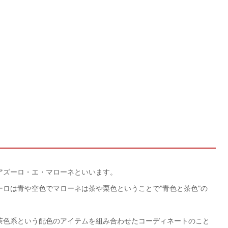
アズーロ・エ・マローネといいます。
ロは青や空色でマローネは茶や栗色ということで”青色と茶色”の
茶色系という配色のアイテムを組み合わせたコーディネートのこと