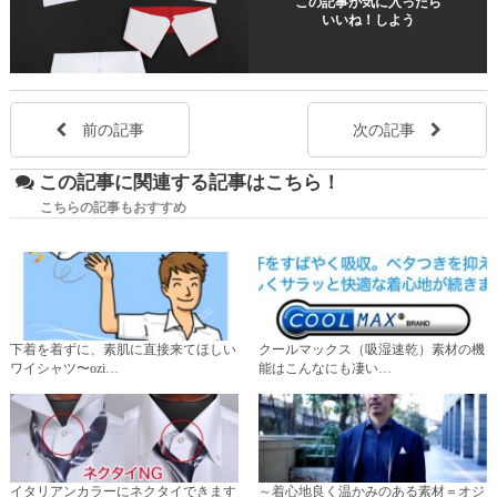
この記事が気に入ったら
いいね！しよう
前の記事
次の記事
この記事に関連する記事はこちら！
こちらの記事もおすすめ
下着を着ずに、素肌に直接来てほしい
クールマックス（吸湿速乾）素材の機
ワイシャツ〜ozi…
能はこんなにも凄い…
イタリアンカラーにネクタイできます
～着心地良く温かみのある素材＝オジ