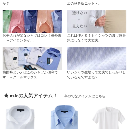
か？
エの秋冬版ニット・…
お手入れが楽なシャツはコレ！番外編
これは使える！もうシャツの透け感を
～アイロンをか…
気にしなくて大丈夫…
梅雨時といえばこのシャツが便利で
いいシャツ生地って丈夫でしっかりし
す ～クールマックス…
ているんですよね？
ozieの人気アイテム！
今の旬なアイテムはこちら