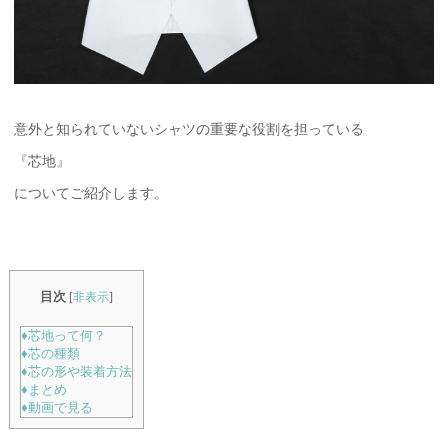
意外と知られていないシャツの重要な役割を担っている
『芯地』
についてご紹介します。
目次
[
非表示
]
♦芯地って何？
♦芯の種類
♦芯の形や装着方法
♦まとめ
♦動画で見る