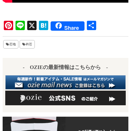
Pi
Li
X
H
共
Share
nt
ne
at
有
er
en
芯地
衿芯
es
a
t
- OZIEの最新情報はこちらから -