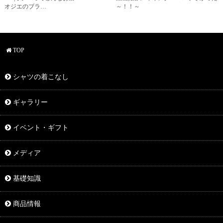
オジエのブラ…
～！！～
TOP
シャツの着こなし
ギャラリー
イベント・ギフト
メディア
基礎知識
商品情報