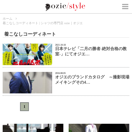
ホーム
着こなしコーディネート | シャツの専門店 ozie｜オジエ
着こなしコーディネート
2021.10.18
日本テレビ「二月の勝者-絶対合格の教
室-」にてオジエ…
2016.08.05
オジエのブランドカタログ ～撮影現場
メイキングその4…
«
<
1
>
»