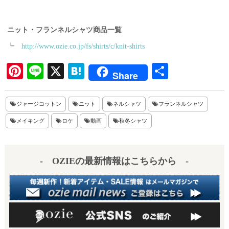
ニット・フランネルシャツ商品一覧
┗
http://www.ozie.co.jp/fs/shirts/c/knit-shirts
Pi
Li
X
H
共
Share
nt
ne
at
有
er
en
ジャージコットン
ニット
ネルシャツ
フランネルシャツ
es
a
メイキング
ロケ
動画
秋冬シャツ
t
- OZIEの最新情報はこちらから -