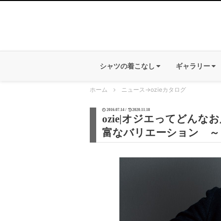
シャツの着こなし
ギャラリー
ホーム
ニュース
→
ozieカタログ
2016.07.14 /
2020.11.18
ozie|オジエってどん
富なバリエーション ～