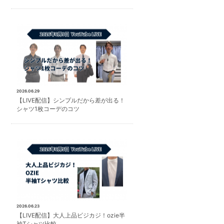
2026.06.29
【LIVE配信】シンプルだから差が出る！
シャツ1枚コーデのコツ
2026.06.23
【LIVE配信】大人上品ビジカジ！ozie半
袖Tシャツ比較