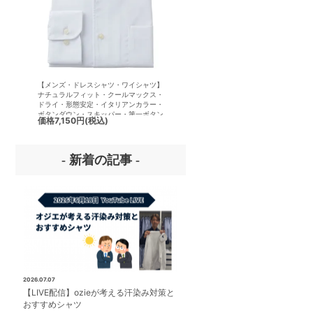
【メンズ・ドレスシャツ・ワイシャツ】
【メンズ・ドレスシャツ・ワイシ
ナチュラルフィット・クールマックス・
半袖】ナチュラルフィット・クー
ドライ・形態安定・イタリアンカラー・
クス・ドライ・形態安定・イタリ
ボタンダウン・スキッパー・第一ボタン
ラー・ボタンダウン・スキッパー
価格
7,150円
(税込)
価格
7,150円
(税込)
無し
ボタン無し
- 新着の記事 -
2026.07.07
【LIVE配信】ozieが考える汗染み対策と
おすすめシャツ