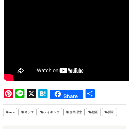
Pi
Li
X
H
共
Share
nt
ne
at
有
er
en
ozie
オジエ
メイキング
企業理念
動画
撮影
es
a