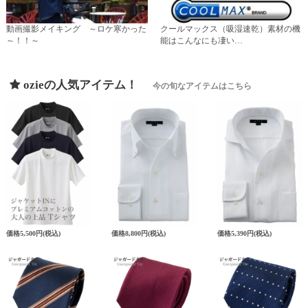
動画撮影メイキング ～ロケ寒かった
クールマックス（吸湿速乾）素材の機
～！！～
能はこんなにも凄い…
ozieの人気アイテム！
今の旬なアイテムはこちら
価格
5,500円
(税込)
価格
8,800円
(税込)
価格
5,390円
(税込)