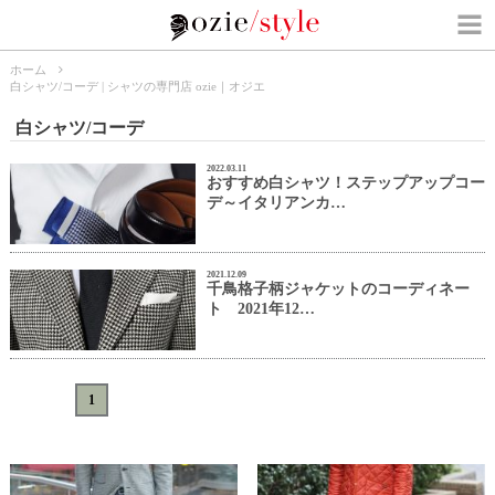
ホーム
白シャツ/コーデ | シャツの専門店 ozie｜オジエ
白シャツ/コーデ
2022.03.11
おすすめ白シャツ！ステップアップコー
デ～イタリアンカ…
2021.12.09
千鳥格子柄ジャケットのコーディネー
ト 2021年12…
«
<
1
>
»