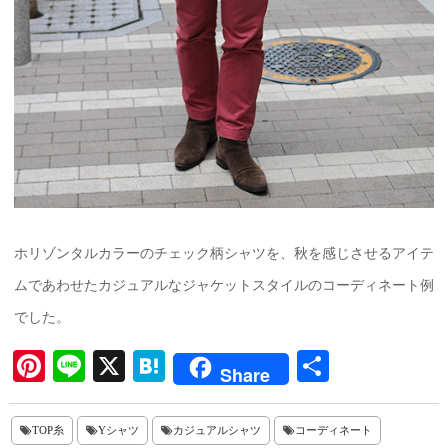
ホリゾンタルカラーのチェック柄シャツを、秋を感じさせるアイテ
ムであわせたカジュアルなジャケットスタイルのコーディネート例
でした。
Pi
Li
X
H
共
Share
nt
ne
at
有
er
en
TOP糸
Yシャツ
カジュアルシャツ
コーディネート