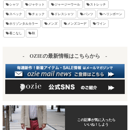
es
a
シャツ
ジャケット
ジャージーウール
ストレッチ
t
スペック
チェック
ドレスシャツ
パンツ
ヘリンボーン
ホリゾンタルカラー
メンズ
メンズコーデ
ワイン
着こなし
秋
- OZIEの最新情報はこちらから -
この記事が気に入ったら
いいね！しよう