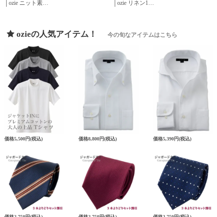
│ozie ニット素…
│ozie リネン1…
ozieの人気アイテム！
今の旬なアイテムはこちら
価格
5,500円
(税込)
価格
8,800円
(税込)
価格
5,390円
(税込)
価格
2,750円
(税込)
価格
2,750円
(税込)
価格
2,750円
(税込)