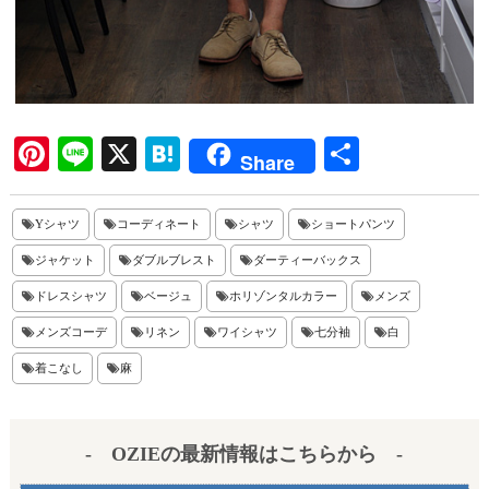
Pi
Li
X
H
共
Share
nt
ne
at
有
er
en
Yシャツ
コーディネート
シャツ
ショートパンツ
es
a
ジャケット
ダブルブレスト
ダーティーバックス
t
ドレスシャツ
ベージュ
ホリゾンタルカラー
メンズ
メンズコーデ
リネン
ワイシャツ
七分袖
白
着こなし
麻
- OZIEの最新情報はこちらから -